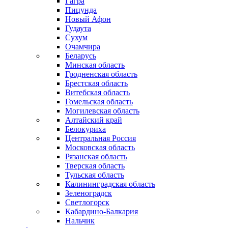
Гагра
Пицунда
Новый Афон
Гудаута
Сухум
Очамчира
Беларусь
Минская область
Гродненская область
Брестская область
Витебская область
Гомельская область
Могилевская область
Алтайский край
Белокуриха
Центральная Россия
Московская область
Рязанская область
Тверская область
Тульская область
Калининградская область
Зеленоградск
Светлогорск
Кабардино-Балкария
Нальчик