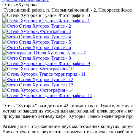
Отель «Хуторок»
Туапсинский район, п. Новомихайловкий - 2, Новороссийское 
Отель "Хуторок" находится в 42 километрах от Туапсе, межд
метрах от заведения ухоженный малолюдный пляж, дорога к кот
присуща именно летнему кафе "Хуторка": здесь ежевечерне про
Размещаются отдыхающие в двух малоэтажных корпусах, окруж
Двух-, трех- и четырехместные номера отеля прекрасно мебл