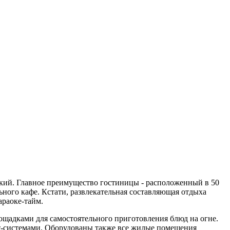
кий. Главное преимущество гостиницы - расположенный в 50
ного кафе. Кстати, развлекательная составляющая отдыха
араоке-тайм.
щадками для самостоятельного приготовления блюд на огне.
ит-системами. Оборудованы также все жилые помещения