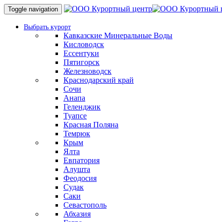
Toggle navigation
Выбрать курорт
Кавказские Минеральные Воды
Кисловодск
Ессентуки
Пятигорск
Железноводск
Краснодарский край
Сочи
Анапа
Геленджик
Туапсе
Красная Поляна
Темрюк
Крым
Ялта
Евпатория
Алушта
Феодосия
Судак
Саки
Севастополь
Абхазия