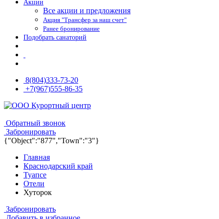
Акции
Все акции и предложения
Акция "Трансфер за наш счет"
Ранее бронирование
Подобрать санаторий
8(804)333-73-20
+7(967)555-86-35
8(804)333-73-20
8(967)555-86-35
Обратный звонок
Забронировать
{"Object":"877","Town":"3"}
Главная
Краснодарский край
Туапсе
Отели
Хуторок
Забронировать
Добавить в избранное