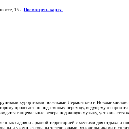
шоссе, 15
-
Посмотреть карту
у крупными курортными поселками Лермонтово и Новомихайловс
орому пролегает по подземному переходу, ведущему от приотель
водятся танцевальные вечера под живую музыку, устраивается к
енных садово-парковой территорией с местами для отдыха и пло
ированы и укомплектованы телевизорами, холодильниками и спл