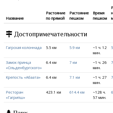
Растояние
Растояние
Время
Название
по прямой
пешком
пешком
Достопримечательности
Гагрская колоннада
5.5 км
5.9 км
~1 ч. 12
5
мин.
Замок принца
6.4 км
7 км
~1 ч. 26
7
«Ольденбургского»
мин.
Крепость «Абаата»
6.4 км
7.1 км
~1 ч. 27
7
мин.
Ресторан
423.1 км
614.4 км
~128 ч.
6
«Гагрипш»
57 мин.