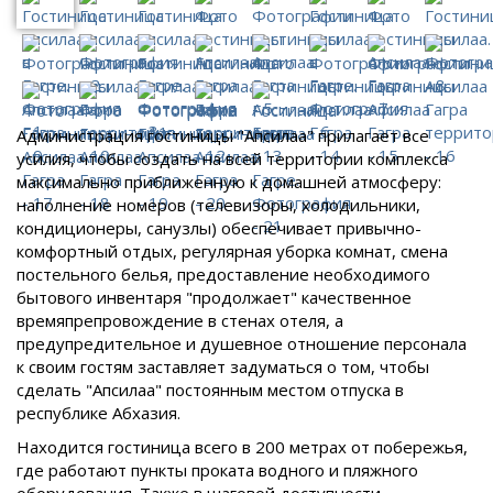
Администрация гостиницы "Апсилаа" прилагает все
усилия, чтобы создать на всей территории комплекса
максимально приближенную к домашней атмосферу:
наполнение номеров (телевизоры, холодильники,
кондиционеры, санузлы) обеспечивает привычно-
комфортный отдых, регулярная уборка комнат, смена
постельного белья, предоставление необходимого
бытового инвентаря "продолжает" качественное
времяпрепровождение в стенах отеля, а
предупредительное и душевное отношение персонала
к своим гостям заставляет задуматься о том, чтобы
сделать "Апсилаа" постоянным местом отпуска в
республике Абхазия.
Находится гостиница всего в 200 метрах от побережья,
где работают пункты проката водного и пляжного