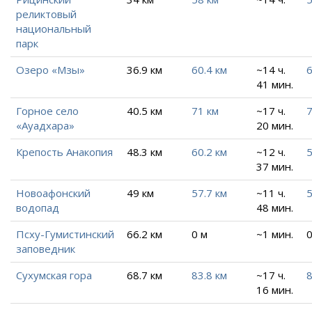
реликтовый
национальный
парк
Озеро «Мзы»
36.9 км
60.4 км
~14 ч.
6
41 мин.
Горное село
40.5 км
71 км
~17 ч.
7
«Ауадхара»
20 мин.
Крепость Анакопия
48.3 км
60.2 км
~12 ч.
5
37 мин.
Новоафонский
49 км
57.7 км
~11 ч.
5
водопад
48 мин.
Псху-Гумистинский
66.2 км
0 м
~1 мин.
0
заповедник
Сухумская гора
68.7 км
83.8 км
~17 ч.
8
16 мин.