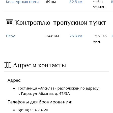
Келасурская стена
69 км
82.5 км
~16 ч.
8
55 мин.
Контрольно-пропускной пункт
Псоу
24.6 км
26.8 км
~5 ч. 36
2
мин.
Адрес и контакты
Адрес:
Гостиница «Апсилаа» расположен по адресу:
г. Гагра, ул. Абазгаа, д. 47/3А
Телефоны для бронирования:
8(804)333-73-20