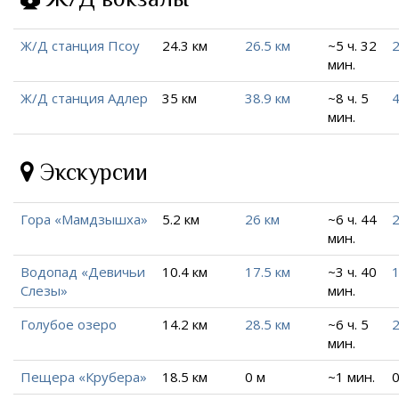
Ж/Д станция Псоу
24.3 км
26.5 км
~5 ч. 32
2
мин.
Ж/Д станция Адлер
35 км
38.9 км
~8 ч. 5
4
мин.
Экскурсии
Гора «Мамдзышха»
5.2 км
26 км
~6 ч. 44
2
мин.
Водопад «Девичьи
10.4 км
17.5 км
~3 ч. 40
1
Слезы»
мин.
Голубое озеро
14.2 км
28.5 км
~6 ч. 5
2
мин.
Пещера «Крубера»
18.5 км
0 м
~1 мин.
0