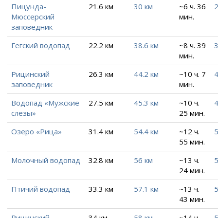
Пицунда-
21.6 км
30 км
~6 ч. 36
2
Мюссерский
мин.
заповедник
Гегский водопад
22.2 км
38.6 км
~8 ч. 39
3
мин.
Рицинский
26.3 км
44.2 км
~10 ч. 7
4
заповедник
мин.
Водопад «Мужские
27.5 км
45.3 км
~10 ч.
4
слезы»
25 мин.
Озеро «Рица»
31.4 км
54.4 км
~12 ч.
5
55 мин.
Молочный водопад
32.8 км
56 км
~13 ч.
5
24 мин.
Птичий водопад
33.3 км
57.1 км
~13 ч.
5
43 мин.
Рицинский
34 км
58 км
~14 ч.
5