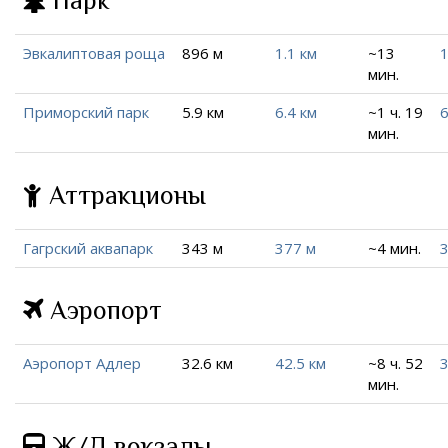
Парк
Эвкалиптовая роща
896 м
1.1 км
~13
1
мин.
Приморский парк
5.9 км
6.4 км
~1 ч. 19
6
мин.
Аттракционы
Гагрский аквапарк
343 м
377 м
~4 мин.
Аэропорт
Аэропорт Адлер
32.6 км
42.5 км
~8 ч. 52
3
мин.
Ж/Д вокзалы