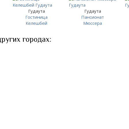
Гудаута
Гудаута
Гостиница
Пансионат
Келешбей
Мюссера
других городах: