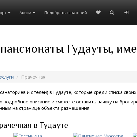
рорт
Акции
Подобрать санаторий
 пансионаты Гудауты, им
Услуги
Прачечная
санаториев и отелей) в
Гудауте, которые среди списка своих
о подробное описание и сможете оставить заявку на брониро
занным на странице объекта размещения
рачечная в Гудауте