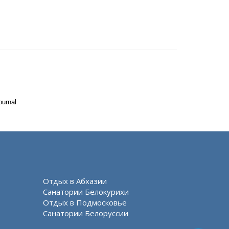
ournal
Отдых в Абхазии
Санатории Белокурихи
Отдых в Подмосковье
Санатории Белоруссии