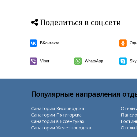
Поделиться в соц.сети
ВКонтакте
Одн
Viber
WhatsApp
Sky
Популярные направления отд
Санатории Кисловодска
Отели 
Санатории Пятигорска
Пансио
Санатории в Ессентуках
Гостин
Санатории Железноводска
Отели 