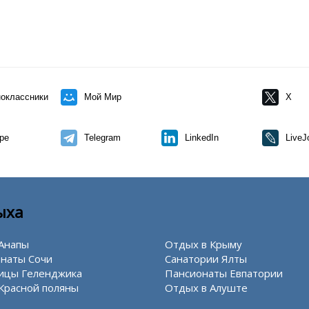
оклассники
Мой Мир
X
pe
Telegram
LinkedIn
LiveJ
ыха
Анапы
Отдых в Крыму
наты Сочи
Санатории Ялты
ицы Геленджика
Пансионаты Евпатории
Красной поляны
Отдых в Алуште