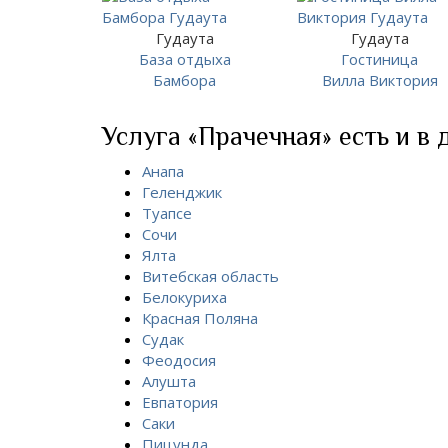
Гудаута
Гудаута
База отдыха
Гостиница
Бамбора
Вилла Виктория
Услуга «Прачечная» есть и в 
Анапа
Геленджик
Туапсе
Сочи
Ялта
Витебская область
Белокуриха
Красная Поляна
Судак
Феодосия
Алушта
Евпатория
Саки
Пицунда