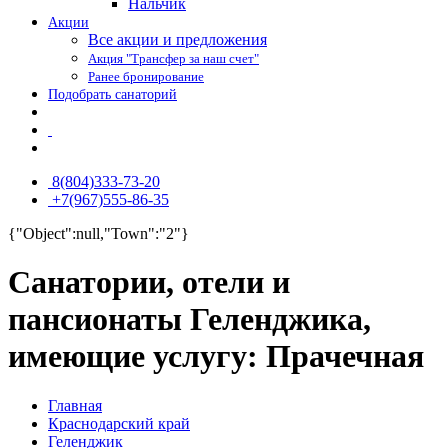
Нальчик
Акции
Все акции и предложения
Акция "Трансфер за наш счет"
Ранее бронирование
Подобрать санаторий
8(804)333-73-20
+7(967)555-86-35
{"Object":null,"Town":"2"}
Санатории, отели и
пансионаты Геленджика,
имеющие услугу: Прачечная
Главная
Краснодарский край
Геленджик