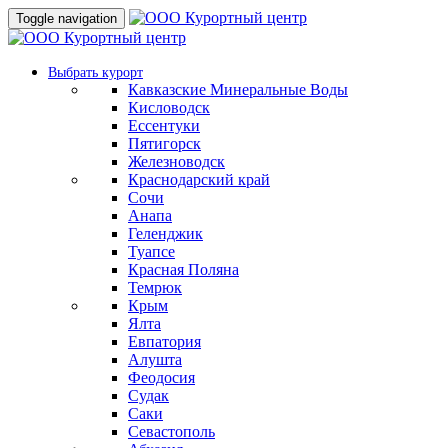
Toggle navigation
Выбрать курорт
Кавказские Минеральные Воды
Кисловодск
Ессентуки
Пятигорск
Железноводск
Краснодарский край
Сочи
Анапа
Геленджик
Туапсе
Красная Поляна
Темрюк
Крым
Ялта
Евпатория
Алушта
Феодосия
Судак
Саки
Севастополь