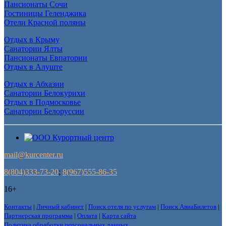
Пансионаты Сочи
Гостиницы Геленджика
Отели Красной поляны
Отдых в Крыму
Санатории Ялты
Пансионаты Евпатории
Отдых в Алуште
Отдых в Абхазии
Санатории Белокурихи
Отдых в Подмосковье
Санатории Белоруссии
mail@kurcenter.ru
8(804)333-73-20
;
8(967)555-86-35
16+
Контакты
|
Личный кабинет
|
Поиск отеля по услугам
|
Поиск АвиаБилетов
|
Партнерская программа
|
Оплата
|
Карта сайта
Политика обработки персональных данных