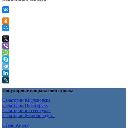
Популярные направления отдыха
Санатории Кисловодска
Санатории Пятигорска
Санатории в Ессентуках
Санатории Железноводска
Отели Анапы