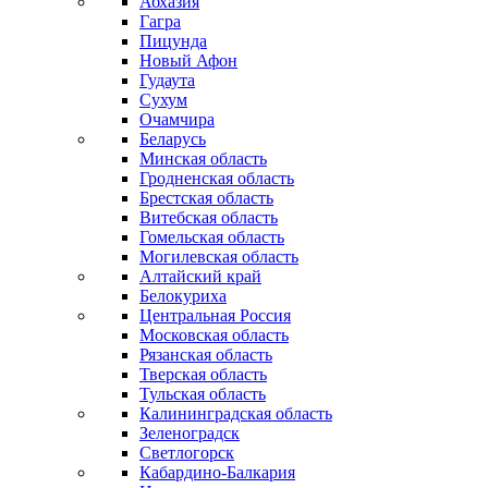
Абхазия
Гагра
Пицунда
Новый Афон
Гудаута
Сухум
Очамчира
Беларусь
Минская область
Гродненская область
Брестская область
Витебская область
Гомельская область
Могилевская область
Алтайский край
Белокуриха
Центральная Россия
Московская область
Рязанская область
Тверская область
Тульская область
Калининградская область
Зеленоградск
Светлогорск
Кабардино-Балкария