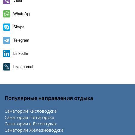
Viber
WhatsApp
Skype
Telegram
LinkedIn
LiveJournal
Популярные направления отдыха
Санатории Кисловодска
Санатории Пятигорска
Санатории в Ессентуках
Санатории Железноводска