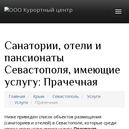
Togg
navig
Санатории, отели и
пансионаты
Севастополя, имеющие
услугу: Прачечная
Главная
Крым
Севастополь
Услуги
Услуги
Прачечная
Ниже приведен список объектов размещения
(санаториев и отелей) в
Севастополе, которые среди
списка своих услуг имеют услугу:
Прачечная
.