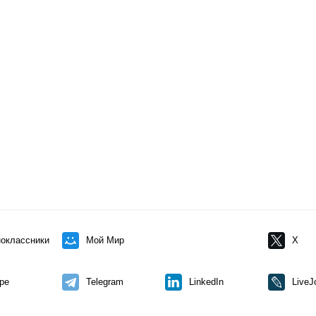
оклассники
Мой Мир
X
pe
Telegram
LinkedIn
LiveJ