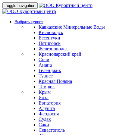
Toggle navigation
Выбрать курорт
Кавказские Минеральные Воды
Кисловодск
Ессентуки
Пятигорск
Железноводск
Краснодарский край
Сочи
Анапа
Геленджик
Туапсе
Красная Поляна
Темрюк
Крым
Ялта
Евпатория
Алушта
Феодосия
Судак
Саки
Севастополь