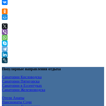
Популярные направления отдыха
Санатории Кисловодска
Санатории Пятигорска
Санатории в Ессентуках
Санатории Железноводска
Отели Анапы
Пансионаты Сочи