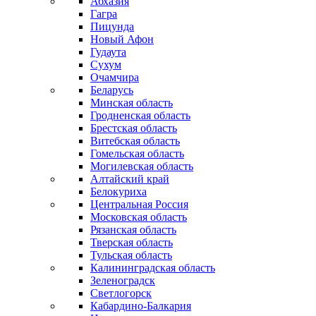
Абхазия
Гагра
Пицунда
Новый Афон
Гудаута
Сухум
Очамчира
Беларусь
Минская область
Гродненская область
Брестская область
Витебская область
Гомельская область
Могилевская область
Алтайский край
Белокуриха
Центральная Россия
Московская область
Рязанская область
Тверская область
Тульская область
Калининградская область
Зеленоградск
Светлогорск
Кабардино-Балкария