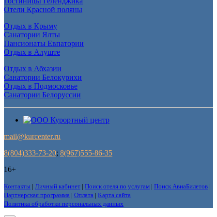
Гостиницы Геленджика
Отели Красной поляны
Отдых в Крыму
Санатории Ялты
Пансионаты Евпатории
Отдых в Алуште
Отдых в Абхазии
Санатории Белокурихи
Отдых в Подмосковье
Санатории Белоруссии
mail@kurcenter.ru
8(804)333-73-20
;
8(967)555-86-35
16+
Контакты
|
Личный кабинет
|
Поиск отеля по услугам
|
Поиск АвиаБилетов
|
Партнерская программа
|
Оплата
|
Карта сайта
Политика обработки персональных данных