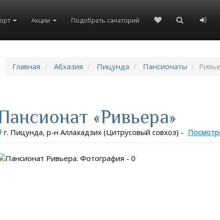
8(804)333-73-20
8(967)555-86-35
рорт
Акции
Подобрать санаторий
Главная
Абхазия
Пицунда
Пансионаты
Ривь
Пансионат «Ривьера»
г. Пицунда, р-н Аллахадзих (Цитрусовый совхоз)
-
Посмотр