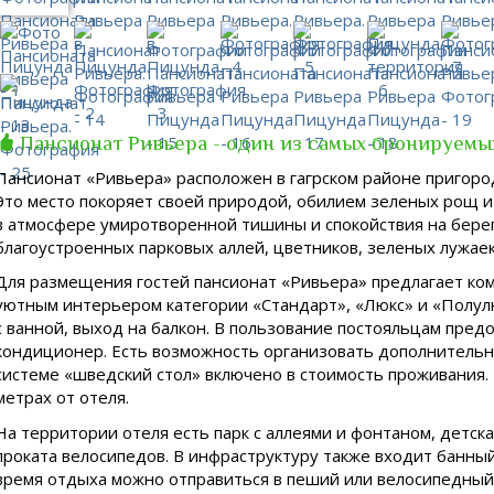
Пансионат Ривьера - один из самых бронируемы
Пансионат «Ривьера» расположен в гагрском районе пригоро
Это место покоряет своей природой, обилием зеленых рощ 
в атмосфере умиротворенной тишины и спокойствия на берег
благоустроенных парковых аллей, цветников, зеленых лужае
Для размещения гостей пансионат «Ривьера» предлагает к
уютным интерьером категории «Стандарт», «Люкс» и «Полулю
с ванной, выход на балкон. В пользование постояльцам пред
кондиционер. Есть возможность организовать дополнительн
системе «шведский стол» включено в стоимость проживания.
метрах от отеля.
На территории отеля есть парк с аллеями и фонтаном, детск
проката велосипедов. В инфраструктуру также входит банный
время отдыха можно отправиться в пеший или велосипедный