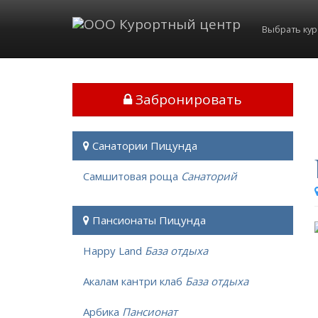
Выбрать ку
Забронировать
Санатории Пицунда
Самшитовая роща
Санаторий
Пансионаты Пицунда
Happy Land
База отдыха
Акалам кантри клаб
База отдыха
Арбика
Пансионат