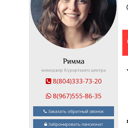
Римма
менеджер Курортного центра
8(804)333-73-20
8(967)555-86-35
Заказать обратный звонок
Забронировать пансионат