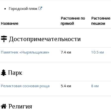
Городской пляж
Растояние по
Растояние
Название
прямой
пешком
Достопримечательности
Памятник «Ныряльщикам»
7.4 км
10.5 км
Парк
Реликтовая сосновая роща
5.4 км
8 км
Религия