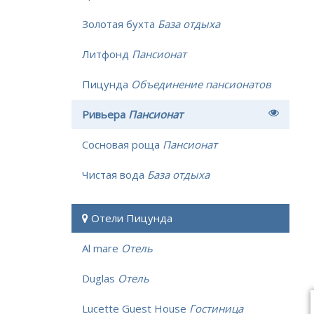
Золотая бухта
База отдыха
Литфонд
Пансионат
Пицунда
Объединение пансионатов
Ривьера
Пансионат
Сосновая роща
Пансионат
Чистая вода
База отдыха
Отели Пицунда
Al mare
Отель
Duglas
Отель
Lucette Guest House
Гостиница