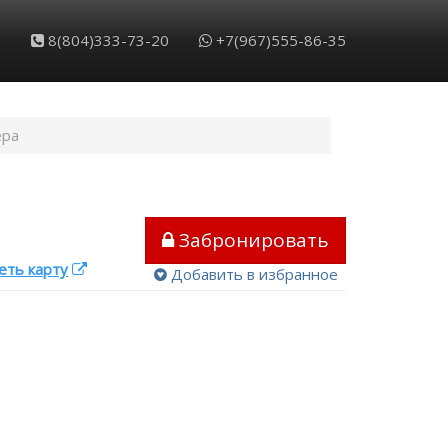
Обратный звонок
Забронировать
8(804)333-73-20
+7(967)555-86-35
ера
Забронировать
еть карту
Добавить в избранное