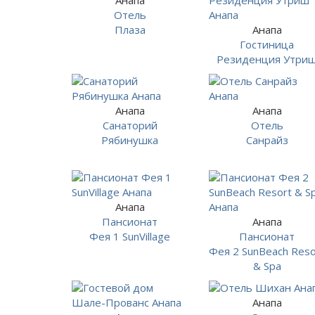
Отель
Плаза
Анапа
Гостиница
Резиденция Утри
Анапа
Анапа
Санаторий
Отель
Рябинушка
Санрайз
Анапа
Пансионат
Анапа
Фея 1 SunVillage
Пансионат
Фея 2 SunBeach Reso
& Spa
Анапа