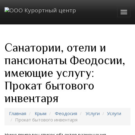
Togg
navig
Санатории, отели и
пансионаты Феодосии,
имеющие услугу:
Прокат бытового
инвентаря
Главная
Крым
Феодосия
Услуги
Услуги
Прокат бытового инвентаря
Ниже приведен список объектов размещения