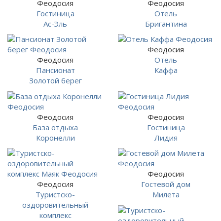
Феодосия
Феодосия
Гостиница
Отель
Ас-Эль
Бригантина
Феодосия
Феодосия
Отель
Пансионат
Каффа
Золотой берег
Феодосия
Феодосия
База отдыха
Гостиница
Коронелли
Лидия
Феодосия
Феодосия
Гостевой дом
Туристско-
Милета
оздоровительный
комплекс