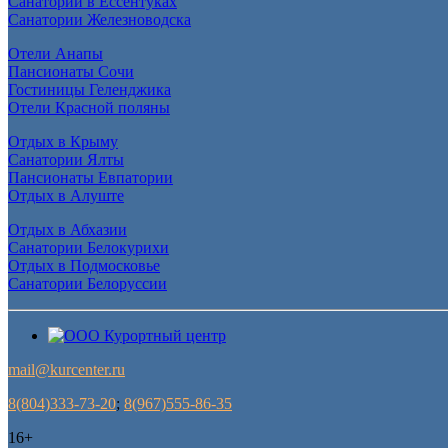
Санатории в Ессентуках
Санатории Железноводска
Отели Анапы
Пансионаты Сочи
Гостиницы Геленджика
Отели Красной поляны
Отдых в Крыму
Санатории Ялты
Пансионаты Евпатории
Отдых в Алуште
Отдых в Абхазии
Санатории Белокурихи
Отдых в Подмосковье
Санатории Белоруссии
mail@kurcenter.ru
8(804)333-73-20
;
8(967)555-86-35
16+