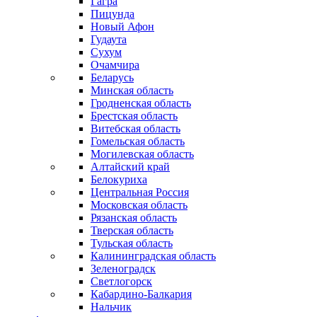
Гагра
Пицунда
Новый Афон
Гудаута
Сухум
Очамчира
Беларусь
Минская область
Гродненская область
Брестская область
Витебская область
Гомельская область
Могилевская область
Алтайский край
Белокуриха
Центральная Россия
Московская область
Рязанская область
Тверская область
Тульская область
Калининградская область
Зеленоградск
Светлогорск
Кабардино-Балкария
Нальчик