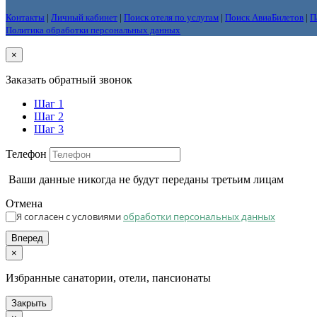
Контакты
|
Личный кабинет
|
Поиск отеля по услугам
|
Поиск АвиаБилетов
|
П
Политика обработки персональных данных
×
Заказать обратный звонок
Шаг 1
Шаг 2
Шаг 3
Телефон
Ваши данные никогда не будут переданы третьим лицам
Отмена
Я согласен с условиями
обработки персональных данных
Вперед
×
Избранные санатории, отели, пансионаты
Закрыть