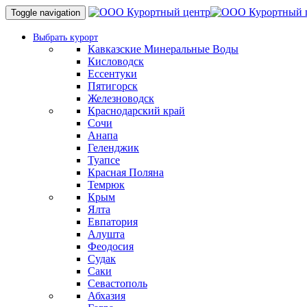
Toggle navigation
Выбрать курорт
Кавказские Минеральные Воды
Кисловодск
Ессентуки
Пятигорск
Железноводск
Краснодарский край
Сочи
Анапа
Геленджик
Туапсе
Красная Поляна
Темрюк
Крым
Ялта
Евпатория
Алушта
Феодосия
Судак
Саки
Севастополь
Абхазия