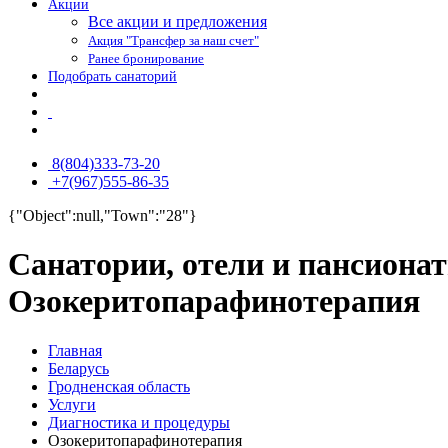
Акции
Все акции и предложения
Акция "Трансфер за наш счет"
Ранее бронирование
Подобрать санаторий
8(804)333-73-20
+7(967)555-86-35
{"Object":null,"Town":"28"}
Санатории, отели и пансиона
Озокеритопарафинотерапия
Главная
Беларусь
Гродненская область
Услуги
Диагностика и процедуры
Озокеритопарафинотерапия