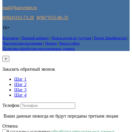
mail@kurcenter.ru
8(804)333-73-20
;
8(967)555-86-35
16+
Контакты
|
Личный кабинет
|
Поиск отеля по услугам
|
Поиск АвиаБилетов
|
Партнерская программа
|
Оплата
|
Карта сайта
Политика обработки персональных данных
×
Заказать обратный звонок
Шаг 1
Шаг 2
Шаг 3
Шаг 4
Телефон
Ваши данные никогда не будут переданы третьим лицам
Отмена
Я согласен с условиями
обработки персональных данных