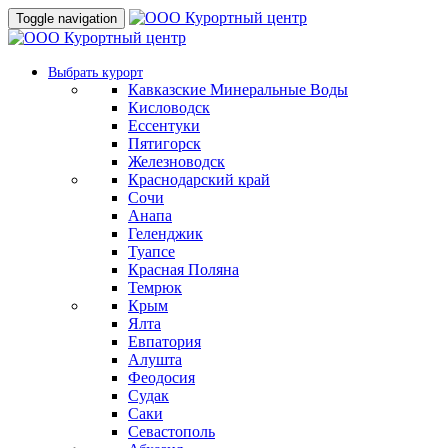
Toggle navigation
Выбрать курорт
Кавказские Минеральные Воды
Кисловодск
Ессентуки
Пятигорск
Железноводск
Краснодарский край
Сочи
Анапа
Геленджик
Туапсе
Красная Поляна
Темрюк
Крым
Ялта
Евпатория
Алушта
Феодосия
Судак
Саки
Севастополь