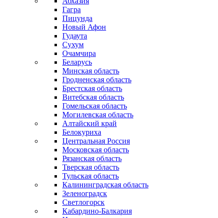
Абхазия
Гагра
Пицунда
Новый Афон
Гудаута
Сухум
Очамчира
Беларусь
Минская область
Гродненская область
Брестская область
Витебская область
Гомельская область
Могилевская область
Алтайский край
Белокуриха
Центральная Россия
Московская область
Рязанская область
Тверская область
Тульская область
Калининградская область
Зеленоградск
Светлогорск
Кабардино-Балкария