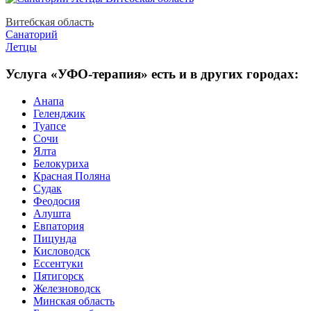
Витебская область
Санаторий
Летцы
Услуга «УФО-терапия» есть и в других городах:
Анапа
Геленджик
Туапсе
Сочи
Ялта
Белокуриха
Красная Поляна
Судак
Феодосия
Алушта
Евпатория
Пицунда
Кисловодск
Ессентуки
Пятигорск
Железноводск
Минская область