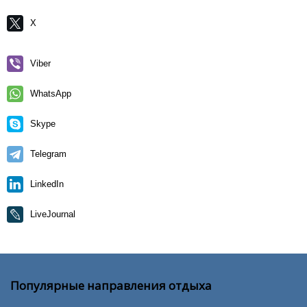
X
Viber
WhatsApp
Skype
Telegram
LinkedIn
LiveJournal
Популярные направления отдыха