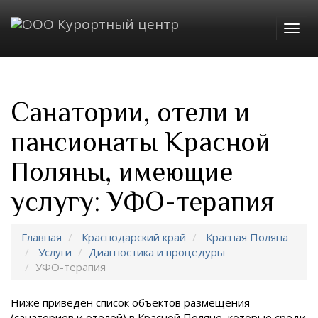
Togg
navig
Санатории, отели и
пансионаты Красной
Поляны, имеющие
услугу: УФО-терапия
Главная
Краснодарский край
Красная Поляна
Услуги
Диагностика и процедуры
УФО-терапия
Ниже приведен список объектов размещения
(санаториев и отелей) в
Красной Поляне, которые среди