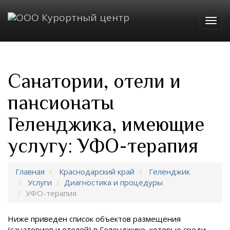
Togg
navig
Санатории, отели и
пансионаты
Геленджика, имеющие
услугу: УФО-терапия
Главная
Краснодарский край
Геленджик
Услуги
Диагностика и процедуры
УФО-терапия
Ниже приведен список объектов размещения
(санаториев и отелей) в
Геленджике, которые среди