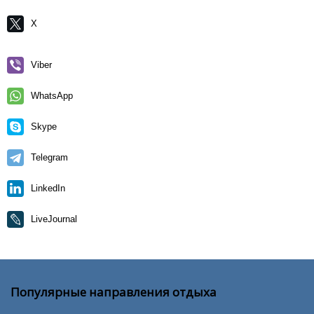
X
Viber
WhatsApp
Skype
Telegram
LinkedIn
LiveJournal
Популярные направления отдыха