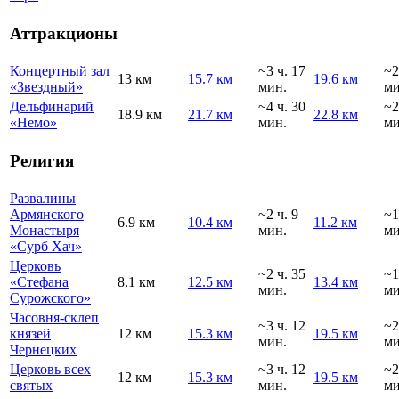
Аттракционы
Концертный зал
~3 ч. 17
~2
13 км
15.7 км
19.6 км
«Звездный»
мин.
ми
Дельфинарий
~4 ч. 30
~2
18.9 км
21.7 км
22.8 км
«Немо»
мин.
ми
Религия
Развалины
Армянского
~2 ч. 9
~1
6.9 км
10.4 км
11.2 км
Монастыря
мин.
ми
«Сурб Хач»
Церковь
~2 ч. 35
~1
«Стефана
8.1 км
12.5 км
13.4 км
мин.
ми
Сурожского»
Часовня-склеп
~3 ч. 12
~2
князей
12 км
15.3 км
19.5 км
мин.
ми
Чернецких
Церковь всех
~3 ч. 12
~2
12 км
15.3 км
19.5 км
святых
мин.
ми