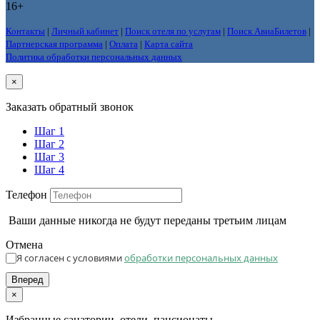
16+
Контакты
|
Личный кабинет
|
Поиск отеля по услугам
|
Поиск АвиаБилетов
|
Партнерская программа
|
Оплата
|
Карта сайта
Политика обработки персональных данных
×
Заказать обратный звонок
Шаг 1
Шаг 2
Шаг 3
Шаг 4
Телефон
Ваши данные никогда не будут переданы третьим лицам
Отмена
Я согласен с условиями
обработки персональных данных
Вперед
×
Избранные санатории, отели, пансионаты