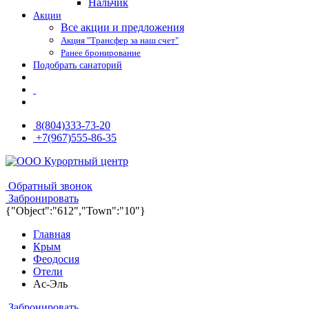
Нальчик
Акции
Все акции и предложения
Акция "Трансфер за наш счет"
Ранее бронирование
Подобрать санаторий
8(804)333-73-20
+7(967)555-86-35
8(804)333-73-20
8(967)555-86-35
Обратный звонок
Забронировать
{"Object":"612","Town":"10"}
Главная
Крым
Феодосия
Отели
Ас-Эль
Забронировать