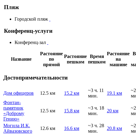
Пляж
Городской пляж
Конференц-услуги
Конференц-зал
Растояние
Растояние
В
Растояние
Время
Название
по
на
пешком
пешком
прямой
машине
м
Достопримечательности
~3 ч. 11
~2
Дом офицеров
12.5 км
15.2 км
19.1 км
мин.
ми
Фонтан-
памятник
~3 ч. 18
~2
12.5 км
15.8 км
20 км
«Доброму
мин.
ми
Гению»
Могила И.К.
~3 ч. 28
~2
12.6 км
16.6 км
20.8 км
Айвазовского
мин.
ми