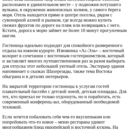
расположен в удивительном месте – у подножия потухшего
вулкана, в окружении живописных холмов, у самого берега
моря. Отель находится прямо в центре поселка, рядом с
сувенирной аллеей и рынком, где всегда можно купить
свежих фруктов по дороге на пляж или возвращаясь с него.
Кстати, дорога к морю займет не более 10 минут прогулочным
шагом.
Гостиница идеально подходит для спокойного размеренного
отдыха на южном курорте. Изюминка «Ас-Эль» – восточный
колорит в сочетании с восточным гостеприимством, который
и заставляет многих путешественников раз за разом выбирать
для отпуска этот небольшой уютный отель. Экстерьер здания
напоминает о сказках Шахерезады, также тема Востока
обыграна и в деталях интерьеров.
На закрытой территории гостиницы к услугам гостей
плавательный бассейн с детской зоной, детская площадка. Для
тех, кто приехал не только отдохнуть, но и поработать, есть
современный конференц-зал, оборудованный необходимой
техникой.
Если хочется побаловать себя чем-то вкусненьким или
попробовать что-то новое – меню ресторана удивит
многообразием блюд европейской и восточной кухонь. На