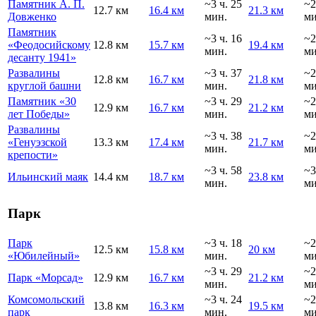
Памятник А. П.
~3 ч. 25
~2
12.7 км
16.4 км
21.3 км
Довженко
мин.
ми
Памятник
~3 ч. 16
~2
«Феодосийскому
12.8 км
15.7 км
19.4 км
мин.
ми
десанту 1941»
Развалины
~3 ч. 37
~2
12.8 км
16.7 км
21.8 км
круглой башни
мин.
ми
Памятник «30
~3 ч. 29
~2
12.9 км
16.7 км
21.2 км
лет Победы»
мин.
ми
Развалины
~3 ч. 38
~2
«Генуэзской
13.3 км
17.4 км
21.7 км
мин.
ми
крепости»
~3 ч. 58
~3
Ильинский маяк
14.4 км
18.7 км
23.8 км
мин.
ми
Парк
Парк
~3 ч. 18
~2
12.5 км
15.8 км
20 км
«Юбилейный»
мин.
ми
~3 ч. 29
~2
Парк «Морсад»
12.9 км
16.7 км
21.2 км
мин.
ми
Комсомольский
~3 ч. 24
~2
13.8 км
16.3 км
19.5 км
парк
мин.
ми