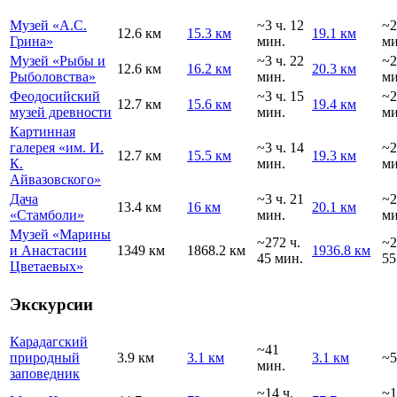
Музей «А.С.
~3 ч. 12
~2
12.6 км
15.3 км
19.1 км
Грина»
мин.
ми
Музей «Рыбы и
~3 ч. 22
~2
12.6 км
16.2 км
20.3 км
Рыболовства»
мин.
ми
Феодосийский
~3 ч. 15
~2
12.7 км
15.6 км
19.4 км
музей древности
мин.
ми
Картинная
галерея «им. И.
~3 ч. 14
~2
12.7 км
15.5 км
19.3 км
К.
мин.
ми
Айвазовского»
Дача
~3 ч. 21
~2
13.4 км
16 км
20.1 км
«Стамболи»
мин.
ми
Музей «Марины
~272 ч.
~2
и Анастасии
1349 км
1868.2 км
1936.8 км
45 мин.
55
Цветаевых»
Экскурсии
Карадагский
~41
природный
3.9 км
3.1 км
3.1 км
~5
мин.
заповедник
~14 ч.
~1