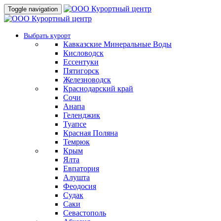
Toggle navigation
Выбрать курорт
Кавказские Минеральные Воды
Кисловодск
Ессентуки
Пятигорск
Железноводск
Краснодарский край
Сочи
Анапа
Геленджик
Туапсе
Красная Поляна
Темрюк
Крым
Ялта
Евпатория
Алушта
Феодосия
Судак
Саки
Севастополь