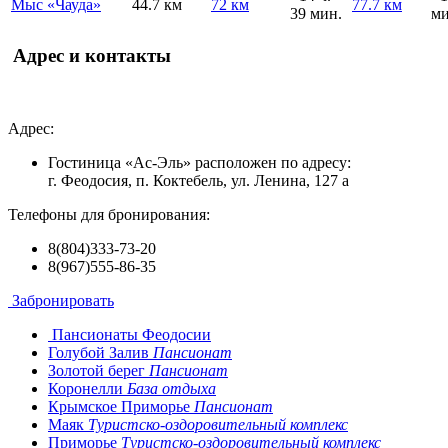
Мыс «Чауда»
44.7 км
72 км
77.7 км
39 мин.
ми
Адрес и контакты
Адрес:
Гостиница «Ас-Эль» расположен по адресу:
г. Феодосия, п. Коктебель, ул. Ленина, 127 а
Телефоны для бронирования:
8(804)333-73-20
8(967)555-86-35
Забронировать
Пансионаты Феодосии
Голубой Залив
Пансионат
Золотой берег
Пансионат
Коронелли
База отдыха
Крымское Приморье
Пансионат
Маяк
Туристско-оздоровительный комплекс
Приморье
Туристско-оздоровительный комплекс