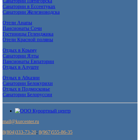
Санатории Пятигорска
Санатории в Ессентуках
Санатории Железноводска
Отели Анапы
Пансионаты Сочи
Гостиницы Геленджика
Отели Красной поляны
Отдых в Крыму
Санатории Ялты
Пансионаты Евпатории
Отдых в Алуште
Отдых в Абхазии
Санатории Белокурихи
Отдых в Подмосковье
Санатории Белоруссии
mail@kurcenter.ru
8(804)333-73-20
;
8(967)555-86-35