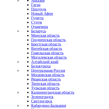
Абхазия
Гагра
Пицунда
Новый Афон
Гудаута
Сухум
Очамчира
Беларусь
Минская область
Гродненская область
Брестская область
Витебская область
Гомельская область
Могилевская область
Алтайский край
Белокуриха
Центральная Россия
Московская область
Рязанская область
Тверская область
Тульская область
Калининградская область
Зеленоградск
Светлогорск
Кабардино-Балкария