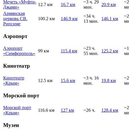
Мечеть «Муфти-
~3 ч. 29
~2
12.7 км
16.7 км
20.9 км
Джами»
мин.
ми
Армянская
~34 ч.
~2
церковь СВ.
100.2 км
146.9 км
146.1 км
13 мин.
ми
Рипсиме
Аэропорт
Аэропорт
~23 ч.
~1
99 км
115.4 км
125.2 км
«Симферополь»
55 мин.
ми
Кинотеатр
Кинотеатр
~3 ч. 16
~2
12.5 км
15.6 км
19.8 км
«Крым»
мин.
ми
Морской порт
Морской порт
~2
116.6 км
127 км
~26 ч.
128.4 км
«Крым»
ми
Музеи