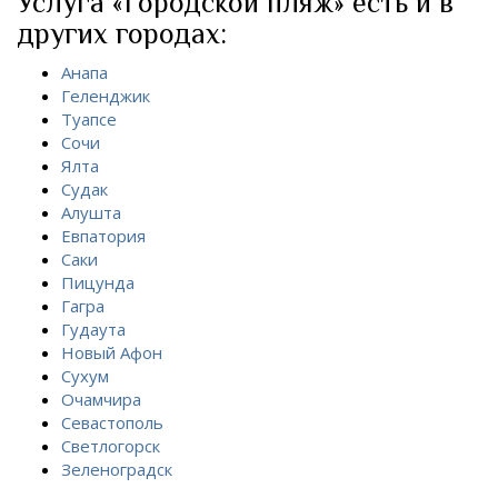
Услуга «Городской пляж» есть и в
других городах:
Анапа
Геленджик
Туапсе
Сочи
Ялта
Судак
Алушта
Евпатория
Саки
Пицунда
Гагра
Гудаута
Новый Афон
Сухум
Очамчира
Севастополь
Светлогорск
Зеленоградск