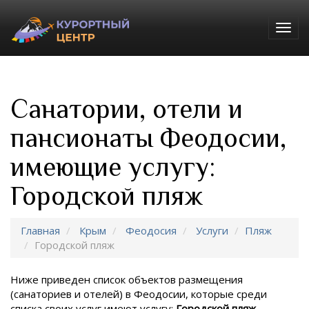
Togg
navig
Санатории, отели и
пансионаты Феодосии,
имеющие услугу:
Городской пляж
Главная
Крым
Феодосия
Услуги
Пляж
Городской пляж
Ниже приведен список объектов размещения
(санаториев и отелей) в
Феодосии, которые среди
списка своих услуг имеют услугу:
Городской пляж
.