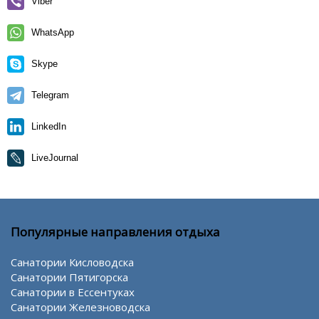
Viber
WhatsApp
Skype
Telegram
LinkedIn
LiveJournal
Популярные направления отдыха
Санатории Кисловодска
Санатории Пятигорска
Санатории в Ессентуках
Санатории Железноводска