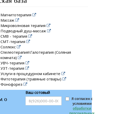
ская база
Магнитотерапия
Массаж
Микроволновая терапия
Подводный душ-массаж
СМВ - терапия
СМТ-терапия
Соллюкс
Спелеотерапия\Галотерапия (Соляная
комната)
УВЧ-терапия
УЗТ-терапия
Услуги в процедурном кабинете
Фитотерапия (травяные отвары)
Фонофорез
Ваш сотовый
м о
Я согласен с
условиями
обработки
персональных