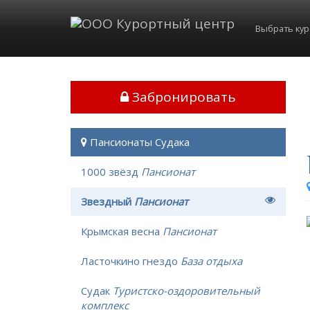
Выбрать ку
Забронировать
Пансионаты Судака
1000 звёзд
Пансионат
Звездный
Пансионат
Крымская весна
Пансионат
Ласточкино гнездо
База отдыха
Судак
Туристско-оздоровительный
комплекс