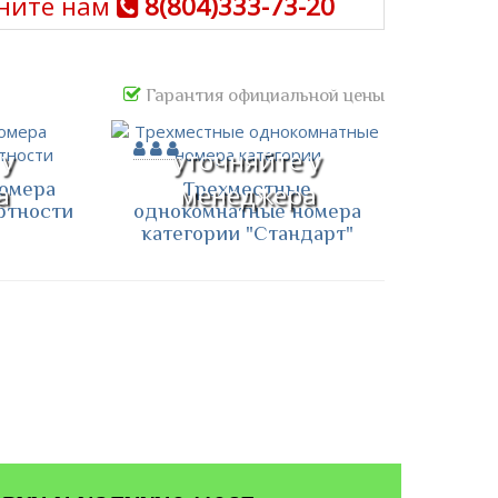
ните нам
8(804)333-73-20
Гарантия официальной цены
 у
уточняйте у
омера
Трехместные
а
менеджера
ртности
однокомнатные номера
категории "Стандарт"