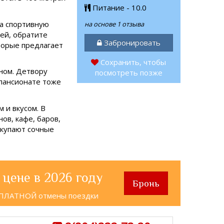
Питание - 10.0
а спортивную
на основе 1 отзыва
ей, обратите
Забронировать
торые предлагает
Сохранить, чтобы
ном. Детвору
посмотреть позже
 пансионате тоже
 и вкусом. В
ов, кафе, баров,
окупают сочные
 цене в 2026 году
Бронь
СПЛАТНОЙ отмены поездки