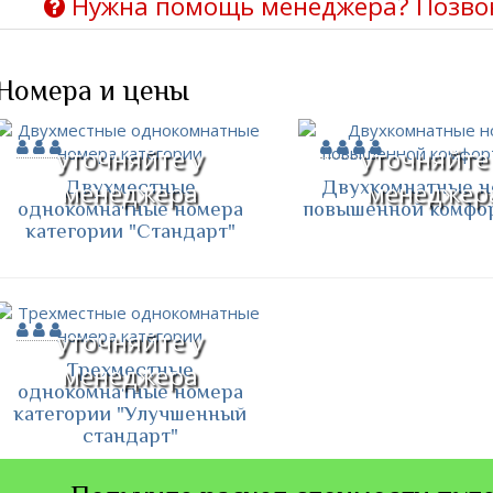
Нужна помощь менеджера? Позво
Номера и цены
уточняйте у
уточняйте
Двухместные
Двухкомнатные н
менеджера
менеджер
однокомнатные номера
повышенной комфо
категории "Стандарт"
уточняйте у
Трехместные
менеджера
однокомнатные номера
категории "Улучшенный
стандарт"