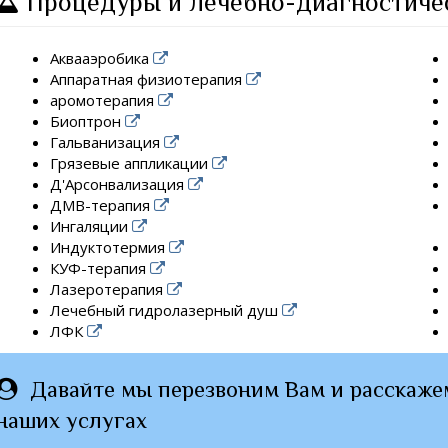
Процедуры и лечебно-диагностиче
Аквааэробика
Аппаратная физиотерапия
аромотерапия
Биоптрон
Гальванизация
Грязевые аппликации
Д'Арсонвализация
ДМВ-терапия
Ингаляции
Индуктотермия
КУФ-терапия
Лазеротерапия
Лечебный гидролазерный душ
ЛФК
Давайте мы перезвоним Вам и расскаже
наших услугах