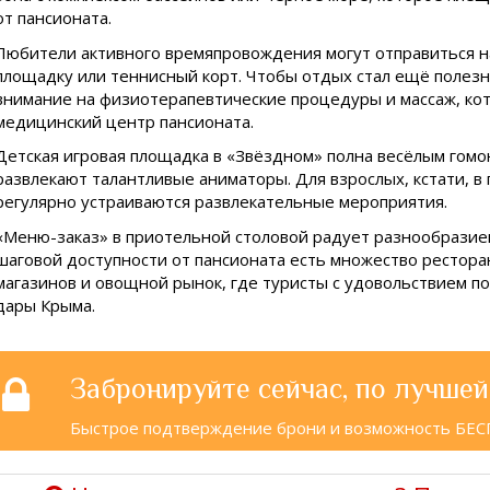
от пансионата.
Любители активного времяпровождения могут отправиться н
площадку или теннисный корт. Чтобы отдых стал ещё полезн
внимание на физиотерапевтические процедуры и массаж, ко
медицинский центр пансионата.
Детская игровая площадка в «Звёздном» полна весёлым гомо
развлекают талантливые аниматоры. Для взрослых, кстати, в
регулярно устраиваются развлекательные мероприятия.
«Меню-заказ» в приотельной столовой радует разнообразием
шаговой доступности от пансионата есть множество ресторан
магазинов и овощной рынок, где туристы с удовольствием п
дары Крыма.
Забронируйте сейчас, по лучшей
Быстрое подтверждение брони и возможность БЕ