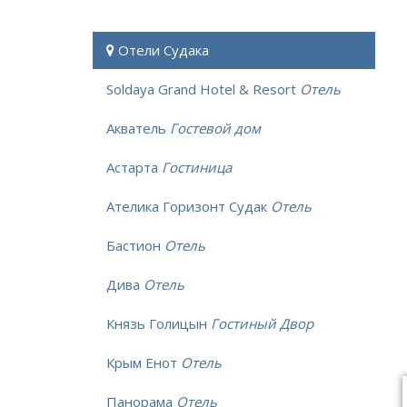
Отели Судака
Soldaya Grand Hotel & Resort
Отель
Акватель
Гостевой дом
Астарта
Гостиница
Ателика Горизонт Судак
Отель
Бастион
Отель
Дива
Отель
Князь Голицын
Гостиный Двор
Крым Енот
Отель
Панорама
Отель