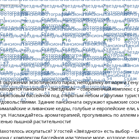
В окружении экзотического парка, неподалеку от моря и Гену
находится пансионат «Звёздный» – современный комплекс с 
бирюзовым бассейном под открытым небом и другими турис
удовольствиями. Здание пансионата окружают крымские сосн
гималайские и ливанские кедры, голубые и европейские ели,
туя. Наслаждайтесь ароматерапией, прогуливаясь по аллеям 
сенью пышной растительности!
Захотелось искупаться? У гостей «Звёздного» есть выбор – 
зона с комплексом бассейнов или Чёрное море, которое плещ