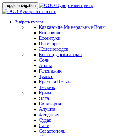
Toggle navigation
Выбрать курорт
Кавказские Минеральные Воды
Кисловодск
Ессентуки
Пятигорск
Железноводск
Краснодарский край
Сочи
Анапа
Геленджик
Туапсе
Красная Поляна
Темрюк
Крым
Ялта
Евпатория
Алушта
Феодосия
Судак
Саки
Севастополь