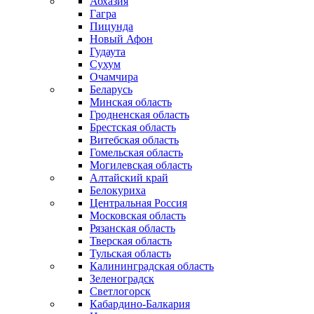
Абхазия
Гагра
Пицунда
Новый Афон
Гудаута
Сухум
Очамчира
Беларусь
Минская область
Гродненская область
Брестская область
Витебская область
Гомельская область
Могилевская область
Алтайский край
Белокуриха
Центральная Россия
Московская область
Рязанская область
Тверская область
Тульская область
Калининградская область
Зеленоградск
Светлогорск
Кабардино-Балкария