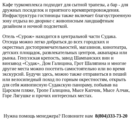
Кафе туркомплекса подходит для сытной трапезы, а бар - для
дружных посиделок и приятного времяпрепровождения.
Инфраструктура гостиницы также включает благоустроенную
зону отдыха во дворике с живописным ландшафтным
дизайном и ночной подсветкой.
Отель «Сурож» находится в центральной части Судака.
Отсюда можно легко добраться до всех городских и
окрестных достопримечательностей, магазинов, кинотеатра,
детских площадок, развлекательных центров, аквапарка или
рынка. Генуэзская крепость, завод Шампанских вин и
винзавод «Судак», Дом Галицина, Грот Шаляпина и многие
другие места можно посетить самостоятельно или во время
экскурсий. Будучи здесь, можно также отправиться в пеший
или велосипедный поход по горным окрестностям, открыть
для себя живописную Судакскую панораму, побывав на
Царском пляже, Тропе Галицина, Мысе Капчик, Мысе Алчак,
Горе Лягушке и прочих интересных местах.
Нужна помощь менеджера? Позвоните нам
8(804)333-73-20