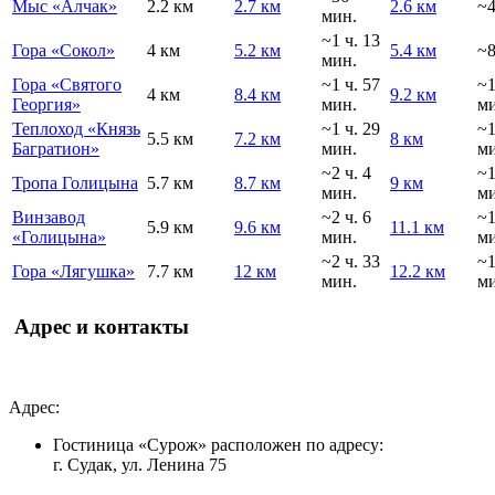
Мыс «Алчак»
2.2 км
2.7 км
2.6 км
~4
мин.
~1 ч. 13
Гора «Сокол»
4 км
5.2 км
5.4 км
~8
мин.
Гора «Святого
~1 ч. 57
~
4 км
8.4 км
9.2 км
Георгия»
мин.
ми
Теплоход «Князь
~1 ч. 29
~
5.5 км
7.2 км
8 км
Багратион»
мин.
ми
~2 ч. 4
~
Тропа Голицына
5.7 км
8.7 км
9 км
мин.
ми
Винзавод
~2 ч. 6
~
5.9 км
9.6 км
11.1 км
«Голицына»
мин.
ми
~2 ч. 33
~
Гора «Лягушка»
7.7 км
12 км
12.2 км
мин.
ми
Адрес и контакты
Адрес:
Гостиница «Сурож» расположен по адресу:
г. Судак, ул. Ленина 75