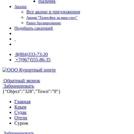
Нальчик
Акции
Все акции и предложения
Акция "Трансфер за наш счет"
Ранее бронирование
Подобрать санаторий
8(804)333-73-20
+7(967)555-86-35
8(804)333-73-20
8(967)555-86-35
Обратный звонок
Забронировать
{"Object":"328","Town":"9"}
Главная
Крым
Судак
Отели
Сурож
Забронировать