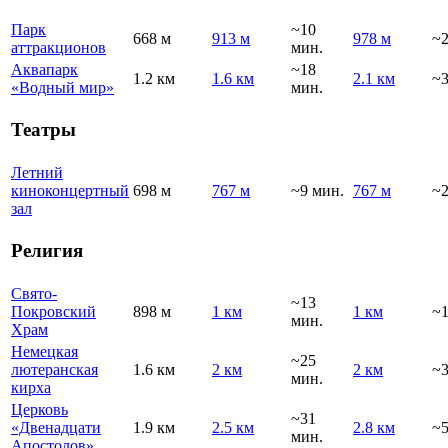
Парк
~10
668 м
913 м
978 м
~2
аттракционов
мин.
Аквапарк
~18
1.2 км
1.6 км
2.1 км
~3
«Водный мир»
мин.
Театры
Летний
киноконцертный
698 м
767 м
~9 мин.
767 м
~2
зал
Религия
Свято-
~13
Покровский
898 м
1 км
1 км
~1
мин.
Храм
Немецкая
~25
лютеранская
1.6 км
2 км
2 км
~3
мин.
кирха
Церковь
~31
«Двенадцати
1.9 км
2.5 км
2.8 км
~5
мин.
Апостолов»