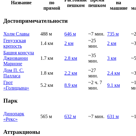
Название
по
на
пешком
пешком
прямой
машине
м
Достопримечательности
Холм Славы
488 м
646 м
~7 мин.
735 м
~2
Генуэзская
~25
1.4 км
2 км
2 км
~3
крепость
мин.
Башня консула
~35
Джиованни
1.7 км
2.8 км
3 км
~5
мин.
Марионе
Дом П. С.
~27
1.8 км
2.2 км
2.4 км
~3
Палласа
мин.
Грот
~2 ч. 7
~
5.2 км
8.9 км
9.1 км
«Голицына»
мин.
ми
Парк
Динопарк
565 м
632 м
~7 мин.
631 м
~1
«Рекс»
Аттракционы