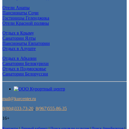
Отели Анапы
Пансионаты Сочи
Гостиницы Геленджика
Отели Красной поляны
Отдых в Крыму
Санатории Ялты
Пансионаты Евпатории
Отдых в Алуште
Отдых в Абхазии
Санатории Белокурихи
Отдых в Подмосковье
Санатории Белоруссии
mail@kurcenter.ru
8(804)333-73-20
;
8(967)555-86-35
16+
Контакты
|
Личный кабинет
|
Поиск отеля по услугам
|
Поиск АвиаБилетов
|