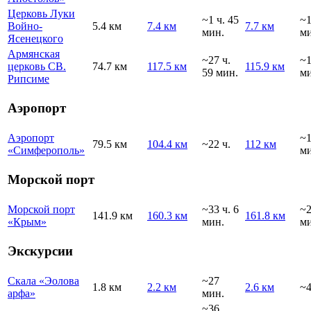
Церковь Луки
~1 ч. 45
~
Войно-
5.4 км
7.4 км
7.7 км
мин.
ми
Ясенецкого
Армянская
~27 ч.
~1
церковь СВ.
74.7 км
117.5 км
115.9 км
59 мин.
ми
Рипсиме
Аэропорт
Аэропорт
~1
79.5 км
104.4 км
~22 ч.
112 км
«Симферополь»
ми
Морской порт
Морской порт
~33 ч. 6
~2
141.9 км
160.3 км
161.8 км
«Крым»
мин.
ми
Экскурсии
Скала «Эолова
~27
1.8 км
2.2 км
2.6 км
~4
арфа»
мин.
~36