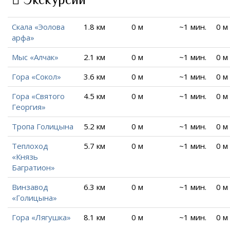
Скала «Эолова
1.8 км
0 м
~1 мин.
0 м
арфа»
Мыс «Алчак»
2.1 км
0 м
~1 мин.
0 м
Гора «Сокол»
3.6 км
0 м
~1 мин.
0 м
Гора «Святого
4.5 км
0 м
~1 мин.
0 м
Георгия»
Тропа Голицына
5.2 км
0 м
~1 мин.
0 м
Теплоход
5.7 км
0 м
~1 мин.
0 м
«Князь
Багратион»
Винзавод
6.3 км
0 м
~1 мин.
0 м
«Голицына»
Гора «Лягушка»
8.1 км
0 м
~1 мин.
0 м