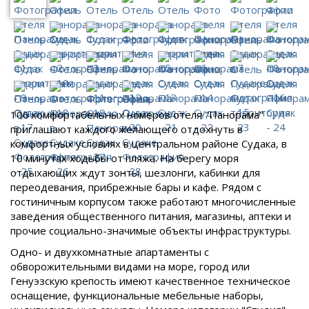
106 комфортабельных номеров отеля "Панорама"
приглашают каждого желающего отдохнуть в
комфортных условиях в центральном районе Судака, в
10 минутах ходьбы от пляжа. На берегу моря
отдыхающих ждут зонты, шезлонги, кабинки для
переодевания, прибрежные бары и кафе. Рядом с
гостиничным корпусом также работают многочисленные
заведения общественного питания, магазины, аптеки и
прочие социально-значимые объекты инфраструктуры.
Одно- и двухкомнатные апартаменты с
обворожительными видами на море, город или
Генуэзскую крепость имеют качественное техническое
оснащение, функциональные мебельные наборы,