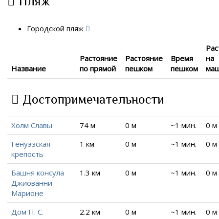
Пляж
Городской пляж
Рас
Растояние
Растояние
Время
на
Название
по прямой
пешком
пешком
ма
Достопримечательности
Холм Славы
74 м
0 м
~1 мин.
0 м
Генуэзская
1 км
0 м
~1 мин.
0 м
крепость
Башня консула
1.3 км
0 м
~1 мин.
0 м
Джиованни
Марионе
Дом П. С.
2.2 км
0 м
~1 мин.
0 м