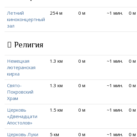
Летний
254 м
0 м
~1 мин.
0 м
киноконцертный
зал
Религия
Немецкая
1.3 км
0 м
~1 мин.
0 м
лютеранская
кирха
Свято-
1.3 км
0 м
~1 мин.
0 м
Покровский
Храм
Церковь
1.5 км
0 м
~1 мин.
0 м
«Двенадцати
Апостолов»
Церковь Луки
5 км
0 м
~1 мин.
0 м