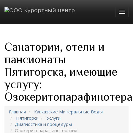
Togg
navig
Санатории, отели и
пансионаты
Пятигорска, имеющие
услугу:
Озокеритопарафинотера
Главная
Кавказские Минеральные Воды
Пятигорск
Услуги
Диагностика и процедуры
Озокеритопарафинотерапия