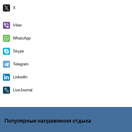
X
Viber
WhatsApp
Skype
Telegram
LinkedIn
LiveJournal
Популярные направления отдыха