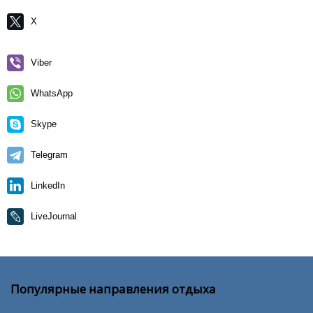
X
Viber
WhatsApp
Skype
Telegram
LinkedIn
LiveJournal
Популярные направления отдыха