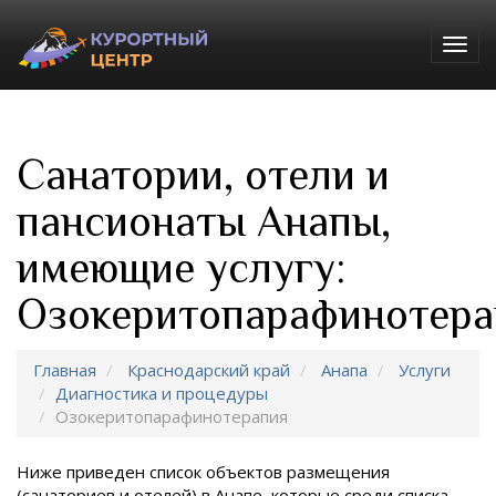
Togg
navig
Санатории, отели и
пансионаты Анапы,
имеющие услугу:
Озокеритопарафинотера
Главная
Краснодарский край
Анапа
Услуги
Диагностика и процедуры
Озокеритопарафинотерапия
Ниже приведен список объектов размещения
(санаториев и отелей) в
Анапе, которые среди списка