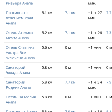
Ривьера Анапа
мин.
Пансионат с
5.1 км
7.1 км
~1 ч. 27
7.7
лечением Урал
мин.
Анапа
Отель Ателика
5.2 км
7.1 км
~1 ч. 26
7.3
Мечта Анапа
мин.
Отель Славянка
5.6 км
0 м
~1 мин.
0 м
Ультра Все
включено Анапа
Санаторий
5.8 км
0 м
~1 мин.
0 м
Эллада Анапа
Санаторий
5.8 км
7.7 км
~1 ч. 34
7.9
Родник Анапа
мин.
Отель Ла Мелия
5.8 км
0 м
~1 мин.
0 м
Анапа
Пансионат Анапа
5.8 км
7.9 км
~1 ч. 36
8.1