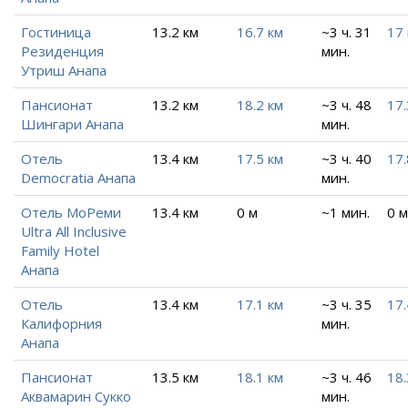
Гостиница
13.2 км
16.7 км
~3 ч. 31
17
Резиденция
мин.
Утриш Анапа
Пансионат
13.2 км
18.2 км
~3 ч. 48
17.
Шингари Анапа
мин.
Отель
13.4 км
17.5 км
~3 ч. 40
17.
Democratia Анапа
мин.
Отель МоРеми
13.4 км
0 м
~1 мин.
0 м
Ultra All Inclusive
Family Hotel
Анапа
Отель
13.4 км
17.1 км
~3 ч. 35
17.
Калифорния
мин.
Анапа
Пансионат
13.5 км
18.1 км
~3 ч. 46
18.
Аквамарин Сукко
мин.