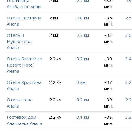
Гостиница
2 км
2.7 км
~33
2.9
Альбатрос Анапа
мин.
Отель Светлана
2 км
2.8 км
~35
2.5
Анапа
мин.
Отель 3
2 км
2.7 км
~33
3.6
Мушкетера
мин.
Анапа
Отель Sunmarinn
2.2 км
3.2 км
~39
3.4
Resort Hotel
мин.
Анапа
Отель Христина
2.2 км
3 км
~37
3.2
Анапа
мин.
Отель Нева
2.2 км
3.2 км
~39
2.9
Анапа
мин.
Гостевой дом
2.2 км
3.1 км
~38
3.3
Анапчанка Анапа
мин.