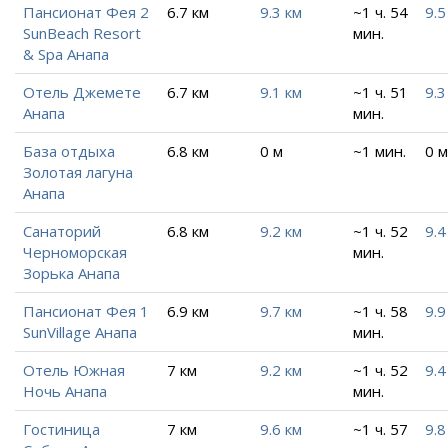
Пансионат Фея 2
6.7 км
9.3 км
~1 ч. 54
9.5
SunBeach Resort
мин.
& Spa Анапа
Отель Джемете
6.7 км
9.1 км
~1 ч. 51
9.3
Анапа
мин.
База отдыха
6.8 км
0 м
~1 мин.
0 м
Золотая лагуна
Анапа
Санаторий
6.8 км
9.2 км
~1 ч. 52
9.4
Черноморская
мин.
Зорька Анапа
Пансионат Фея 1
6.9 км
9.7 км
~1 ч. 58
9.9
SunVillage Анапа
мин.
Отель Южная
7 км
9.2 км
~1 ч. 52
9.4
Ночь Анапа
мин.
Гостиница
7 км
9.6 км
~1 ч. 57
9.8