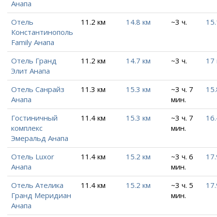
Анапа
Отель
11.2 км
14.8 км
~3 ч.
15.
Константинополь
Family Анапа
Отель Гранд
11.2 км
14.7 км
~3 ч.
17
Элит Анапа
Отель Санрайз
11.3 км
15.3 км
~3 ч. 7
15.
Анапа
мин.
Гостиничный
11.4 км
15.3 км
~3 ч. 7
16.
комплекс
мин.
Эмеральд Анапа
Отель Luxor
11.4 км
15.2 км
~3 ч. 6
17.
Анапа
мин.
Отель Ателика
11.4 км
15.2 км
~3 ч. 5
17.
Гранд Меридиан
мин.
Анапа