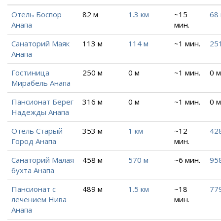
Отель Боспор
82 м
1.3 км
~15
68
Анапа
мин.
Санаторий Маяк
113 м
114 м
~1 мин.
25
Анапа
Гостиница
250 м
0 м
~1 мин.
0 м
Мирабель Анапа
Пансионат Берег
316 м
0 м
~1 мин.
0 м
Надежды Анапа
Отель Старый
353 м
1 км
~12
42
Город Анапа
мин.
Санаторий Малая
458 м
570 м
~6 мин.
95
бухта Анапа
Пансионат с
489 м
1.5 км
~18
77
лечением Нива
мин.
Анапа