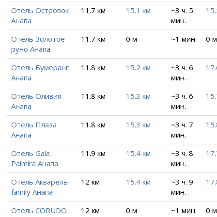
Отель Островок
11.7 км
15.1 км
~3 ч. 5
15.
Анапа
мин.
Отель Золотое
11.7 км
0 м
~1 мин.
0 м
руно Анапа
Отель Бумеранг
11.8 км
15.2 км
~3 ч. 6
17.
Анапа
мин.
Отель Оливия
11.8 км
15.3 км
~3 ч. 6
15.
Анапа
мин.
Отель Плаза
11.8 км
15.3 км
~3 ч. 7
15.
Анапа
мин.
Отель Gala
11.9 км
15.4 км
~3 ч. 8
17.
Palmira Анапа
мин.
Отель Акварель-
12 км
15.4 км
~3 ч. 9
17.
family Анапа
мин.
Отель CORUDO
12 км
0 м
~1 мин.
0 м