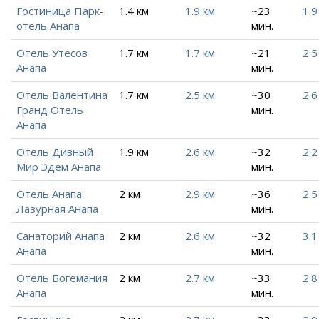
Гостиница Парк-
1.4 км
1.9 км
~23
1.9
отель Анапа
мин.
Отель Утёсов
1.7 км
1.7 км
~21
2.5
Анапа
мин.
Отель Валентина
1.7 км
2.5 км
~30
2.6
Гранд Отель
мин.
Анапа
Отель Дивный
1.9 км
2.6 км
~32
2.2
Мир Эдем Анапа
мин.
Отель Анапа
2 км
2.9 км
~36
2.5
Лазурная Анапа
мин.
Санаторий Анапа
2 км
2.6 км
~32
3.1
Анапа
мин.
Отель Богемания
2 км
2.7 км
~33
2.8
Анапа
мин.