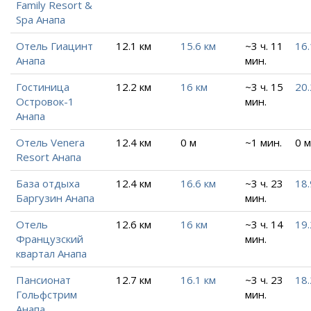
Family Resort &
Spa Анапа
Отель Гиацинт
12.1 км
15.6 км
~3 ч. 11
16.
Анапа
мин.
Гостиница
12.2 км
16 км
~3 ч. 15
20.
Островок-1
мин.
Анапа
Отель Venera
12.4 км
0 м
~1 мин.
0 м
Resort Анапа
База отдыха
12.4 км
16.6 км
~3 ч. 23
18.
Баргузин Анапа
мин.
Отель
12.6 км
16 км
~3 ч. 14
19.
Французский
мин.
квартал Анапа
Пансионат
12.7 км
16.1 км
~3 ч. 23
18.
Гольфстрим
мин.
Анапа