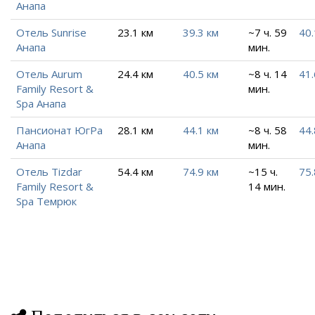
Анапа
Отель Sunrise
23.1 км
39.3 км
~7 ч. 59
40.
Анапа
мин.
Отель Aurum
24.4 км
40.5 км
~8 ч. 14
41.
Family Resort &
мин.
Spa Анапа
Пансионат ЮгРа
28.1 км
44.1 км
~8 ч. 58
44.
Анапа
мин.
Отель Tizdar
54.4 км
74.9 км
~15 ч.
75.
Family Resort &
14 мин.
Spa Темрюк