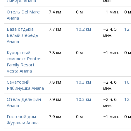
Сибирь Анапа
мин.
Отель Del Mare
7.4 км
0 м
~1 мин.
0 м
Анапа
База отдыха
7.7 км
10.2 км
~2 ч. 5
12.
Белый Лебедь
мин.
Анапа
Курортный
7.8 км
0 м
~1 мин.
0 м
комплекс Pontos
Family Resort
Vesta Анапа
Санаторий
7.8 км
10.3 км
~2 ч. 6
10.
Рябинушка Анапа
мин.
Отель Дельфин
7.9 км
10.3 км
~2 ч. 6
12.
Анапа
мин.
Гостевой дом
7.9 км
0 м
~1 мин.
0 м
Журавли Анапа