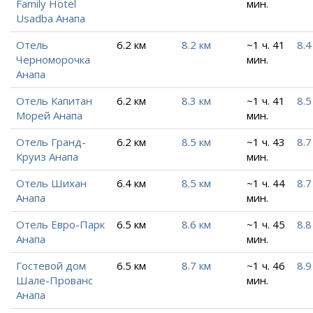
Family Hotel
мин.
Usadba Анапа
Отель
6.2 км
8.2 км
~1 ч. 41
8.4
Черноморочка
мин.
Анапа
Отель Капитан
6.2 км
8.3 км
~1 ч. 41
8.5
Морей Анапа
мин.
Отель Гранд-
6.2 км
8.5 км
~1 ч. 43
8.7
Круиз Анапа
мин.
Отель Шихан
6.4 км
8.5 км
~1 ч. 44
8.7
Анапа
мин.
Отель Евро-Парк
6.5 км
8.6 км
~1 ч. 45
8.8
Анапа
мин.
Гостевой дом
6.5 км
8.7 км
~1 ч. 46
8.9
Шале-Прованс
мин.
Анапа