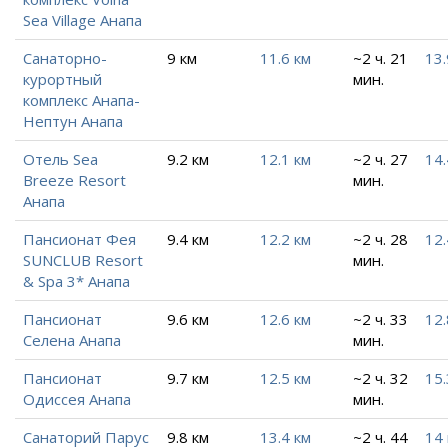
Sea Village Анапа
Санаторно-
9 км
11.6 км
~2 ч. 21
13.
курортный
мин.
комплекс Анапа-
Нептун Анапа
Отель Sea
9.2 км
12.1 км
~2 ч. 27
14.
Breeze Resort
мин.
Анапа
Пансионат Фея
9.4 км
12.2 км
~2 ч. 28
12.
SUNCLUB Resort
мин.
& Spa 3* Анапа
Пансионат
9.6 км
12.6 км
~2 ч. 33
12.
Селена Анапа
мин.
Пансионат
9.7 км
12.5 км
~2 ч. 32
15.
Одиссея Анапа
мин.
Санаторий Парус
9.8 км
13.4 км
~2 ч. 44
14