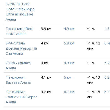
SUNRISE Park
Hotel Relax&Spa
Ultra all inclusive
Анапа
Гостиница Red
3.9 км
4.9 км
~1 ч.
4.5
Hotel Анапа
SPA-Отель
4 км
5.8 км
~1 ч. 12
6 к
Довиль Резорт &
мин.
Спа Анапа
Отель Оливия
4 км
4.9 км
~1 ч.
5.2
Анапа
Пансионат
4.1 км
6 км
~1 ч. 13
6.2
Застава Анапа
мин.
Пансионат
4.2 км
6.1 км
~1 ч. 15
6.4
Солнечный Берег
мин.
Анапа