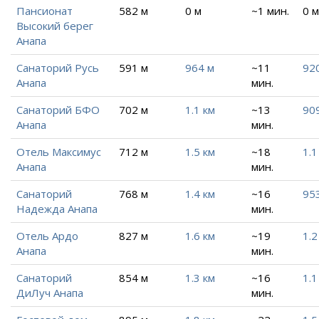
Пансионат
582 м
0 м
~1 мин.
0 м
Высокий берег
Анапа
Санаторий Русь
591 м
964 м
~11
92
Анапа
мин.
Санаторий БФО
702 м
1.1 км
~13
90
Анапа
мин.
Отель Максимус
712 м
1.5 км
~18
1.1
Анапа
мин.
Санаторий
768 м
1.4 км
~16
95
Надежда Анапа
мин.
Отель Ардо
827 м
1.6 км
~19
1.2
Анапа
мин.
Санаторий
854 м
1.3 км
~16
1.1
ДиЛуч Анапа
мин.