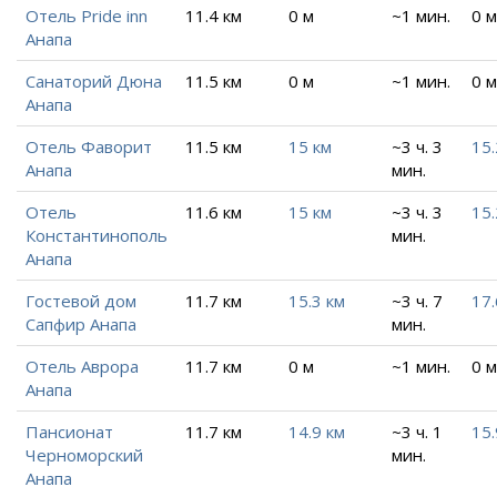
Отель Pride inn
11.4 км
0 м
~1 мин.
0 м
Анапа
Санаторий Дюна
11.5 км
0 м
~1 мин.
0 м
Анапа
Отель Фаворит
11.5 км
15 км
~3 ч. 3
15.
Анапа
мин.
Отель
11.6 км
15 км
~3 ч. 3
15.
Константинополь
мин.
Анапа
Гостевой дом
11.7 км
15.3 км
~3 ч. 7
17.
Сапфир Анапа
мин.
Отель Аврора
11.7 км
0 м
~1 мин.
0 м
Анапа
Пансионат
11.7 км
14.9 км
~3 ч. 1
15.
Черноморский
мин.
Анапа