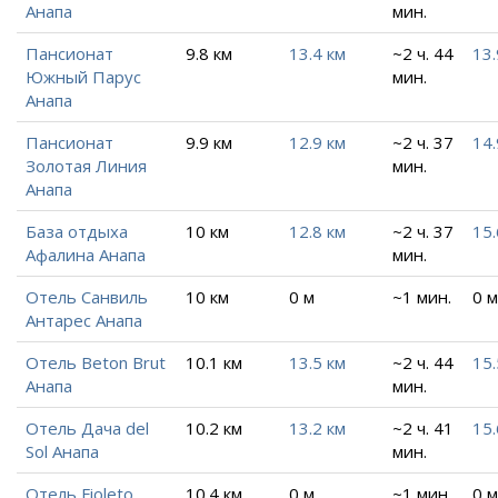
Анапа
мин.
Пансионат
9.8 км
13.4 км
~2 ч. 44
13.
Южный Парус
мин.
Анапа
Пансионат
9.9 км
12.9 км
~2 ч. 37
14.
Золотая Линия
мин.
Анапа
База отдыха
10 км
12.8 км
~2 ч. 37
15.
Афалина Анапа
мин.
Отель Санвиль
10 км
0 м
~1 мин.
0 м
Антарес Анапа
Отель Beton Brut
10.1 км
13.5 км
~2 ч. 44
15.
Анапа
мин.
Отель Дача del
10.2 км
13.2 км
~2 ч. 41
15.
Sol Анапа
мин.
Отель Fioleto
10.4 км
0 м
~1 мин.
0 м