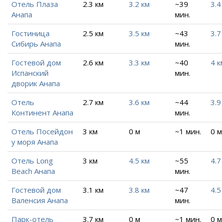
Отель Плаза
2.3 км
3.2 км
~39
3.4
Анапа
мин.
Гостиница
2.5 км
3.5 км
~43
3.7
Сибирь Анапа
мин.
Гостевой дом
2.6 км
3.3 км
~40
4 к
Испанский
мин.
дворик Анапа
Отель
2.7 км
3.6 км
~44
3.9
Континент Анапа
мин.
Отель Посейдон
3 км
0 м
~1 мин.
0 м
у моря Анапа
Отель Long
3 км
4.5 км
~55
4.7
Beach Анапа
мин.
Гостевой дом
3.1 км
3.8 км
~47
4.5
Валенсия Анапа
мин.
Парк-отель
3.7 км
0 м
~1 мин.
0 м