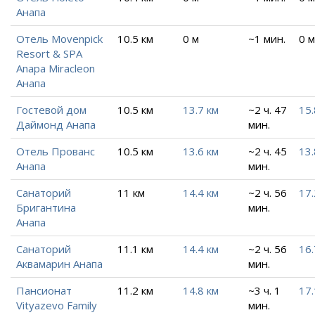
Анапа
Отель Movenpick
10.5 км
0 м
~1 мин.
0 м
Resort & SPA
Anapa Miracleon
Анапа
Гостевой дом
10.5 км
13.7 км
~2 ч. 47
15.
Даймонд Анапа
мин.
Отель Прованс
10.5 км
13.6 км
~2 ч. 45
13.
Анапа
мин.
Санаторий
11 км
14.4 км
~2 ч. 56
17.
Бригантина
мин.
Анапа
Санаторий
11.1 км
14.4 км
~2 ч. 56
16.
Аквамарин Анапа
мин.
Пансионат
11.2 км
14.8 км
~3 ч. 1
17.
Vityazevo Family
мин.