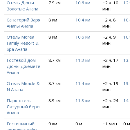
Отель Дюны
7.9 км
10.6 км
~2 ч. 10
12.
Золотые Анапа
мин.
Санаторий Заря
8 км
10.4 км
~2 ч. 8
10.
Анапы Анапа
мин.
Отель Morea
8 км
10.6 км
~2 ч. 9
10.
Family Resort &
мин.
Spa Анапа
Гостевой дом
8.7 км
11.3 км
~2 ч. 17
13.
Дюны Джемете
мин.
Анапа
Отель Miracle &
8.7 км
11.4 км
~2 ч. 19
13.
N Анапа
мин.
Парк-отель
8.9 км
11.8 км
~2 ч. 24
14.
Лазурный берег
мин.
Анапа
Гостиничный
9 км
0 м
~1 мин.
0 м
комплекс Volna