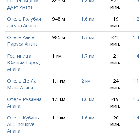
Гостевой дом
895 м
1.8 км
~22
1.5
Дуэт Анапа
мин.
Отель Голубая
948 м
1.6 км
~19
1.2
лагуна Анапа
мин.
Отель Алые
985 м
1.7 км
~21
1.4
Паруса Анапа
мин.
Гостиница
1 км
1.7 км
~21
1.4
Южный Город
мин.
Анапа
Отель Де Ла
1.1 км
2 км
~24
1.1
Мапа Анапа
мин.
Отель Рузанна
1.1 км
1.6 км
~19
1.6
Анапа
мин.
Отель Кубань
1.1 км
1.6 км
~20
1.4
ALL Inclusive
мин.
Анапа