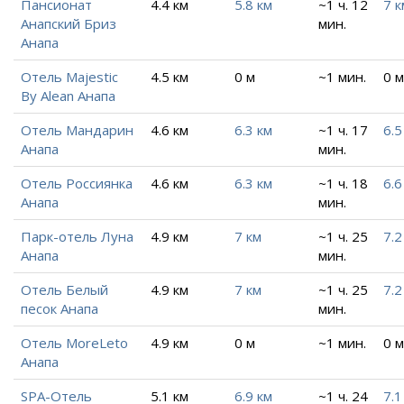
Пансионат
4.4 км
5.8 км
~1 ч. 12
7 к
Анапский Бриз
мин.
Анапа
Отель Majestic
4.5 км
0 м
~1 мин.
0 м
By Alean Анапа
Отель Мандарин
4.6 км
6.3 км
~1 ч. 17
6.5
Анапа
мин.
Отель Россиянка
4.6 км
6.3 км
~1 ч. 18
6.6
Анапа
мин.
Парк-отель Луна
4.9 км
7 км
~1 ч. 25
7.2
Анапа
мин.
Отель Белый
4.9 км
7 км
~1 ч. 25
7.2
песок Анапа
мин.
Отель MoreLeto
4.9 км
0 м
~1 мин.
0 м
Анапа
SPA-Отель
5.1 км
6.9 км
~1 ч. 24
7.1