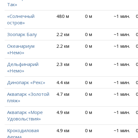
Так»
«Солнечный
480 м
0 м
~1 мин.
остров»
Зоопарк Балу
2.2 км
0 м
~1 мин.
Океанариум
2.2 км
0 м
~1 мин.
«Немо»
Дельфинарий
2.3 км
0 м
~1 мин.
«Немо»
Динопарк «Рекс»
4.4 км
0 м
~1 мин.
Аквапарк «Золотой
4.7 км
0 м
~1 мин.
пляж»
Аквапарк «Море
4.9 км
0 м
~1 мин.
Удовольствия»
Крокодиловая
4.9 км
0 м
~1 мин.
ферма