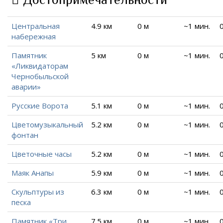
Центральная
4.9 км
0 м
~1 мин.
набережная
Памятник
5 км
0 м
~1 мин.
«Ликвидаторам
Чернобыльской
аварии»
Русские Ворота
5.1 км
0 м
~1 мин.
Цветомузыкальный
5.2 км
0 м
~1 мин.
фонтан
Цветочные часы
5.2 км
0 м
~1 мин.
Маяк Анапы
5.9 км
0 м
~1 мин.
Скульптуры из
6.3 км
0 м
~1 мин.
песка
Памятник «Три
7.5 км
0 м
~1 мин.