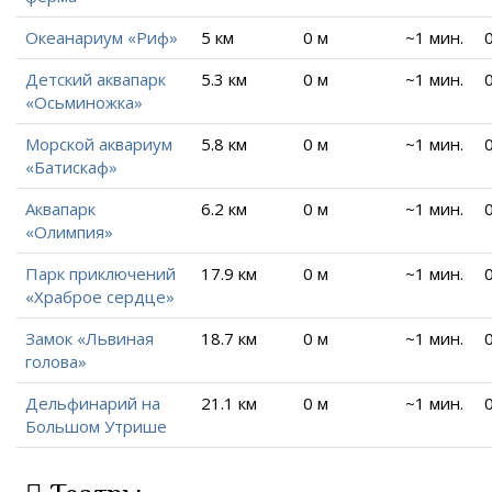
Океанариум «Риф»
5 км
0 м
~1 мин.
Детский аквапарк
5.3 км
0 м
~1 мин.
«Осьминожка»
Морской аквариум
5.8 км
0 м
~1 мин.
«Батискаф»
Аквапарк
6.2 км
0 м
~1 мин.
«Олимпия»
Парк приключений
17.9 км
0 м
~1 мин.
«Храброе сердце»
Замок «Львиная
18.7 км
0 м
~1 мин.
голова»
Дельфинарий на
21.1 км
0 м
~1 мин.
Большом Утрише