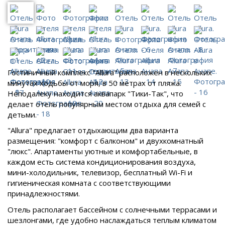
Гостиничный комплекс "Allura" расположен в нескольких
минутах ходьбы от моря, в 50 метрах от пляжа.
Неподалеку находится аквапарк "Тики-Так", что
делает отель популярным местом отдыха для семей с
детьми.
"Allura" предлагает отдыхающим два варианта
размещения: "комфорт с балконом" и двухкомнатный
"люкс". Апартаменты уютные и комфортабельные, в
каждом есть система кондиционирования воздуха,
мини-холодильник, телевизор, бесплатный Wi-Fi и
гигиеническая комната с соответствующими
принадлежностями.
Отель располагает бассейном с солнечными террасами и
шезлонгами, где удобно наслаждаться теплым климатом