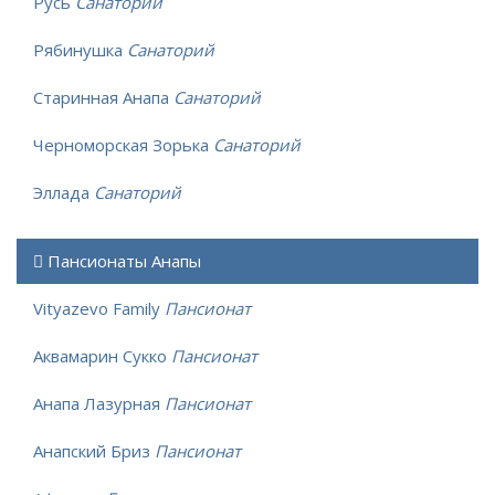
Русь
Санаторий
Рябинушка
Санаторий
Старинная Анапа
Санаторий
Черноморская Зорька
Санаторий
Эллада
Санаторий
Пансионаты Анапы
Vityazevo Family
Пансионат
Аквамарин Сукко
Пансионат
Анапа Лазурная
Пансионат
Анапский Бриз
Пансионат