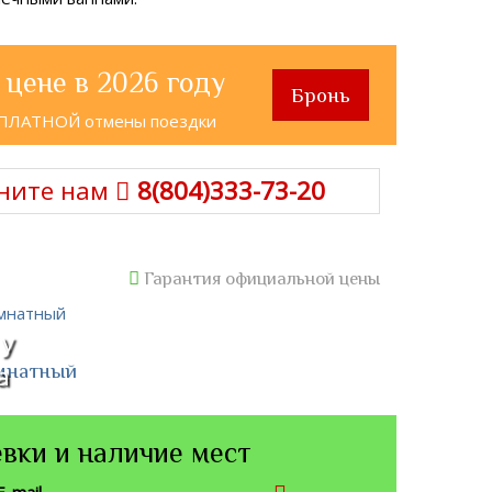
 цене в 2026 году
Бронь
СПЛАТНОЙ отмены поездки
ните нам
8(804)333-73-20
Гарантия официальной цены
 у
омнатный
а
вки и наличие мест
E-mail