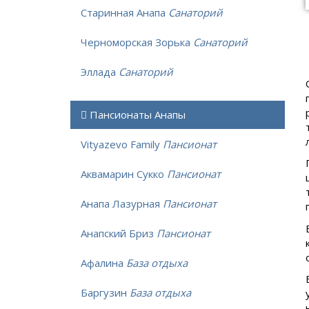
Старинная Анапа
Санаторий
Черноморская Зорька
Санаторий
Эллада
Санаторий
Пансионаты Анапы
Vityazevo Family
Пансионат
Аквамарин Сукко
Пансионат
Анапа Лазурная
Пансионат
Анапский Бриз
Пансионат
Афалина
База отдыха
Баргузин
База отдыха