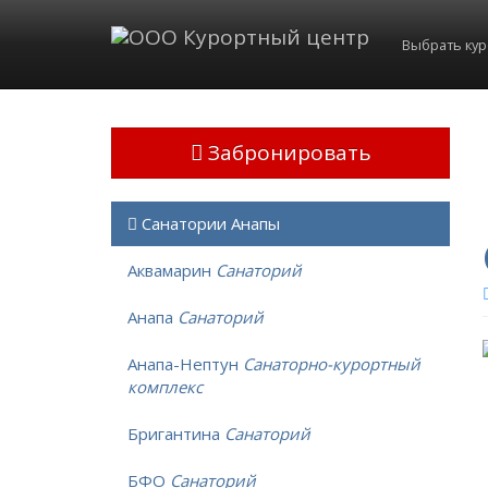
Выбрать ку
Забронировать
Санатории Анапы
Аквамарин
Санаторий
Анапа
Санаторий
Анапа-Нептун
Санаторно-курортный
комплекс
Бригантина
Санаторий
БФО
Санаторий