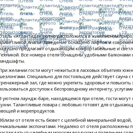
Отель «Атлантида» уютно расположился в живописном приро
приветливой Анапы. Заведение оснащено лифтом и совреме
радушно предлагает отдыхающим комфортабельные и светлы
техникой. Все номера отеля оснащены удобными балконами
ландшафты.
При желании гости могут нежиться в ласковых объятиях южн
шезлонгами. Специально для постояльцев действует сауна с
тренажерный зал, где можно укрепить здоровье и повысить 
пользоваться доступом к беспроводному интернету, услугами
В уютном лаундж-баре, находящемся при отеле, гости могут
кухни. Талантливые повара с любовью готовят для отдыхаю
овощей и морепродуктов.
Вблизи от отеля есть бювет с целебной минеральной водой, 
уникальными экспонатами. Недалеко от отеля расположены п
наслаждаться целебным морским воздухом и полезными сол