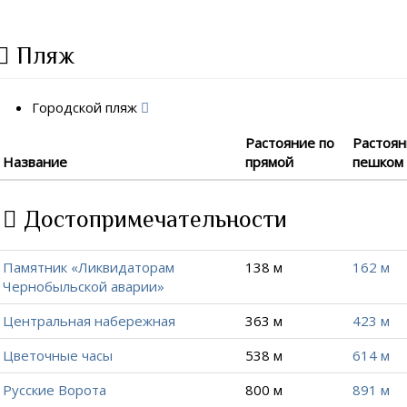
Пляж
Городской пляж
Растояние по
Растоя
Название
прямой
пешком
Достопримечательности
Памятник «Ликвидаторам
138 м
162 м
Чернобыльской аварии»
Центральная набережная
363 м
423 м
Цветочные часы
538 м
614 м
Русские Ворота
800 м
891 м