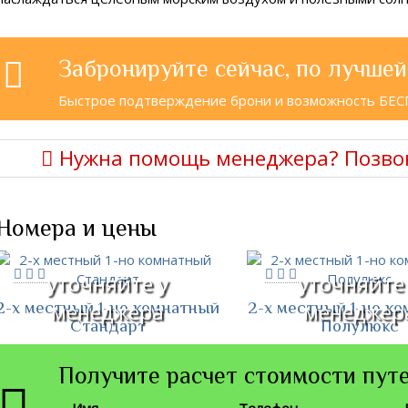
Забронируйте сейчас, по лучшей
Быстрое подтверждение брони и возможность БЕ
Нужна помощь менеджера? Позво
Номера и цены
уточняйте у
уточняйте
2-х местный 1-но комнатный
2-х местный 1-но к
менеджера
менеджер
Стандарт
Полулюкс
Получите расчет стоимости путе
Имя
Телефон