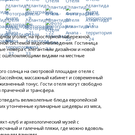
дном уголке, на просторной набережной
нной системой видеонаблюдения. Гостиница
е номера с элегантным дизайном и новой
 с ошеломляющими видами на местные
ого солнца на смотровой площадке отеля с
 бассейном, массажный кабинет и современный
жизненный тонус. Гости отеля могут свободно
 прачечной и трансфера.
 отведать великолепные блюда европейской
щих утонченные кулинарные шедевры из мяса,
яхт-клуб и археологический музей с
есчаный и галечный пляжи, где можно вдоволь
нечными ваннами.