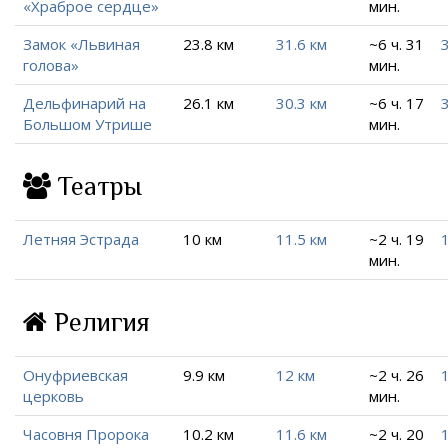
«Храброе сердце»
мин.
Замок «Львиная
23.8 км
31.6 км
~6 ч. 31
голова»
мин.
Дельфинарий на
26.1 км
30.3 км
~6 ч. 17
Большом Утрише
мин.
Театры
Летняя Эстрада
10 км
11.5 км
~2 ч. 19
мин.
Религия
Онуфриевская
9.9 км
12 км
~2 ч. 26
церковь
мин.
Часовня Пророка
10.2 км
11.6 км
~2 ч. 20