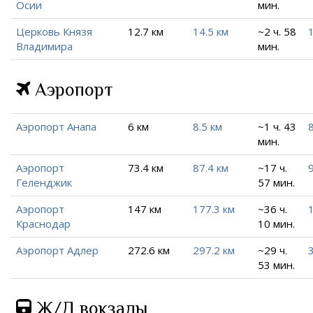
Осии
мин.
Церковь Князя
12.7 км
14.5 км
~2 ч. 58
Владимира
мин.
Аэропорт
Аэропорт Анапа
6 км
8.5 км
~1 ч. 43
8
мин.
Аэропорт
73.4 км
87.4 км
~17 ч.
Геленджик
57 мин.
Аэропорт
147 км
177.3 км
~36 ч.
Краснодар
10 мин.
Аэропорт Адлер
272.6 км
297.2 км
~29 ч.
53 мин.
Ж/Д вокзалы