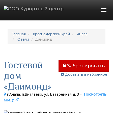
Togg
navig
Главная
Краснодарский край
Анапа
Отели
Даймонд
Гостевой
Забронировать
дом
Добавить в избранное
«Даймонд»
г.Анапа, п.Витязево, ул. Батарейная д. 3
-
Посмотреть
карту