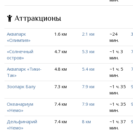
Аттракционы
Аквапарк
1.6 км
2.1 км
~24
3
«Олимпия»
мин.
«Солнечный
4.7 км
5.3 км
~1 ч. 3
остров»
мин.
Аквапарк «Тики-
4.8 км
5.4 км
~1 ч. 5
7
Так»
мин.
Зоопарк Балу
7.3 км
7.9 км
~1 ч. 35
9
мин.
Океанариум
7.4 км
7.9 км
~1 ч. 35
9
«Немо»
мин.
Дельфинарий
7.4 км
8 км
~1 ч. 37
9
«Немо»
мин.