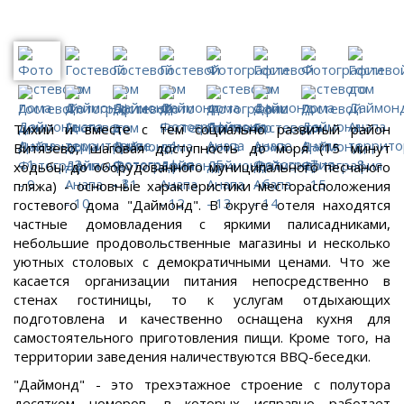
Тихий и вместе с тем социально развитый район
Витязево, шаговая доступность до моря (15 минут
ходьбы до оборудованного муниципального песчаного
пляжа) - основные характеристики месторасположения
гостевого дома "Даймонд". В округе отеля находятся
частные домовладения с яркими палисадниками,
небольшие продовольственные магазины и несколько
уютных столовых с демократичными ценами. Что же
касается организации питания непосредственно в
стенах гостиницы, то к услугам отдыхающих
подготовлена и качественно оснащена кухня для
самостоятельного приготовления пищи. Кроме того, на
территории заведения наличествуются BBQ-беседки.
"Даймонд" - это трехэтажное строение с полутора
десятком номеров, в которых исправно работает