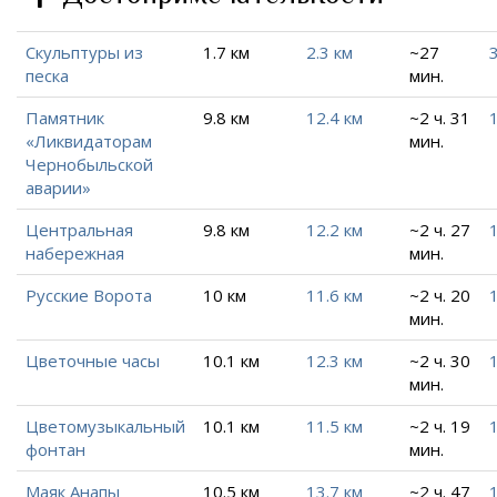
Скульптуры из
1.7 км
2.3 км
~27
3
песка
мин.
Памятник
9.8 км
12.4 км
~2 ч. 31
«Ликвидаторам
мин.
Чернобыльской
аварии»
Центральная
9.8 км
12.2 км
~2 ч. 27
набережная
мин.
Русские Ворота
10 км
11.6 км
~2 ч. 20
мин.
Цветочные часы
10.1 км
12.3 км
~2 ч. 30
мин.
Цветомузыкальный
10.1 км
11.5 км
~2 ч. 19
фонтан
мин.
Маяк Анапы
10.5 км
13.7 км
~2 ч. 47