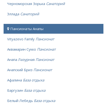
Черноморская Зорька
Санаторий
Эллада
Санаторий
Пансионаты Анапы
Vityazevo Family
Пансионат
Аквамарин Сукко
Пансионат
Анапа Лазурная
Пансионат
Анапский Бриз
Пансионат
Афалина
База отдыха
Баргузин
База отдыха
Белый Лебедь
База отдыха