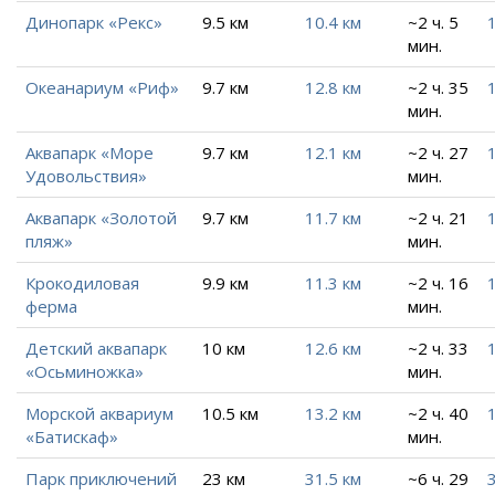
Динопарк «Рекс»
9.5 км
10.4 км
~2 ч. 5
мин.
Океанариум «Риф»
9.7 км
12.8 км
~2 ч. 35
мин.
Аквапарк «Море
9.7 км
12.1 км
~2 ч. 27
Удовольствия»
мин.
Аквапарк «Золотой
9.7 км
11.7 км
~2 ч. 21
пляж»
мин.
Крокодиловая
9.9 км
11.3 км
~2 ч. 16
ферма
мин.
Детский аквапарк
10 км
12.6 км
~2 ч. 33
«Осьминожка»
мин.
Морской аквариум
10.5 км
13.2 км
~2 ч. 40
«Батискаф»
мин.
Парк приключений
23 км
31.5 км
~6 ч. 29