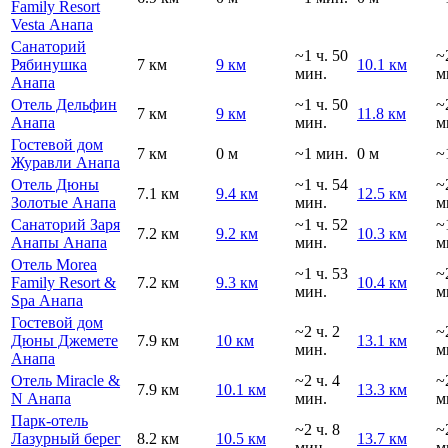
Family Resort
Vesta Анапа
Санаторий
~1 ч. 50
~
Рябинушка
7 км
9 км
10.1 км
мин.
м
Анапа
Отель Дельфин
~1 ч. 50
~
7 км
9 км
11.8 км
Анапа
мин.
м
Гостевой дом
7 км
0 м
~1 мин.
0 м
~
Журавли Анапа
Отель Дюны
~1 ч. 54
~
7.1 км
9.4 км
12.5 км
Золотые Анапа
мин.
м
Санаторий Заря
~1 ч. 52
~
7.2 км
9.2 км
10.3 км
Анапы Анапа
мин.
м
Отель Morea
~1 ч. 53
~
Family Resort &
7.2 км
9.3 км
10.4 км
мин.
м
Spa Анапа
Гостевой дом
~2 ч. 2
~
Дюны Джемете
7.9 км
10 км
13.1 км
мин.
м
Анапа
Отель Miracle &
~2 ч. 4
~
7.9 км
10.1 км
13.3 км
N Анапа
мин.
м
Парк-отель
~2 ч. 8
~
Лазурный берег
8.2 км
10.5 км
13.7 км
мин.
м