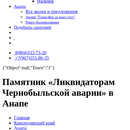
Нальчик
Акции
Все акции и предложения
Акция "Трансфер за наш счет"
Ранее бронирование
Подобрать санаторий
8(804)333-73-20
+7(967)555-86-35
{"Object":null,"Town":"1"}
Памятник «Ликвидаторам
Чернобыльской аварии» в
Анапе
Главная
Краснодарский край
Анапа