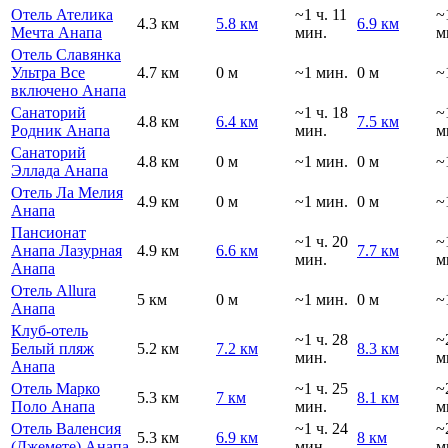
Отель Ателика
~1 ч. 11
~
4.3 км
5.8 км
6.9 км
Мечта Анапа
мин.
м
Отель Славянка
Ультра Все
4.7 км
0 м
~1 мин.
0 м
~
включено Анапа
Санаторий
~1 ч. 18
~
4.8 км
6.4 км
7.5 км
Родник Анапа
мин.
м
Санаторий
4.8 км
0 м
~1 мин.
0 м
~
Эллада Анапа
Отель Ла Мелия
4.9 км
0 м
~1 мин.
0 м
~
Анапа
Пансионат
~1 ч. 20
~
Анапа Лазурная
4.9 км
6.6 км
7.7 км
мин.
м
Анапа
Отель Allura
5 км
0 м
~1 мин.
0 м
~
Анапа
Клуб-отель
~1 ч. 28
~
Белый пляж
5.2 км
7.2 км
8.3 км
мин.
м
Анапа
Отель Марко
~1 ч. 25
~
5.3 км
7 км
8.1 км
Поло Анапа
мин.
м
Отель Валенсия
~1 ч. 24
~
5.3 км
6.9 км
8 км
(Джемете) Анапа
мин.
м