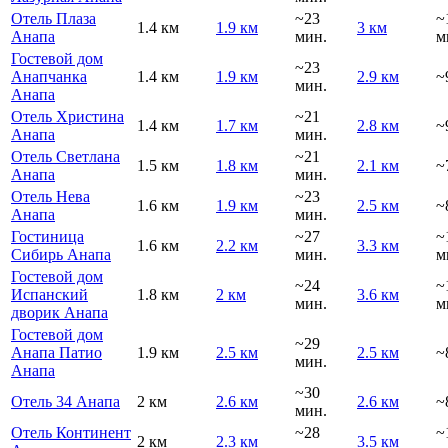
Отель Плаза
~23
~
1.4 км
1.9 км
3 км
Анапа
мин.
м
Гостевой дом
~23
Анапчанка
1.4 км
1.9 км
2.9 км
~
мин.
Анапа
Отель Христина
~21
1.4 км
1.7 км
2.8 км
~
Анапа
мин.
Отель Светлана
~21
1.5 км
1.8 км
2.1 км
~
Анапа
мин.
Отель Нева
~23
1.6 км
1.9 км
2.5 км
~
Анапа
мин.
Гостиница
~27
~
1.6 км
2.2 км
3.3 км
Сибирь Анапа
мин.
м
Гостевой дом
~24
~
Испанский
1.8 км
2 км
3.6 км
мин.
м
дворик Анапа
Гостевой дом
~29
Анапа Патио
1.9 км
2.5 км
2.5 км
~
мин.
Анапа
~30
Отель 34 Анапа
2 км
2.6 км
2.6 км
~
мин.
Отель Континент
~28
~
2 км
2.3 км
3.5 км