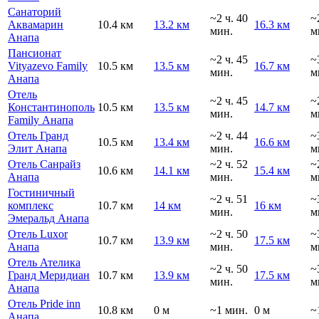
Санаторий
~2 ч. 40
~
Аквамарин
10.4 км
13.2 км
16.3 км
мин.
м
Анапа
Пансионат
~2 ч. 45
~
Vityazevo Family
10.5 км
13.5 км
16.7 км
мин.
м
Анапа
Отель
~2 ч. 45
~
Константинополь
10.5 км
13.5 км
14.7 км
мин.
м
Family Анапа
Отель Гранд
~2 ч. 44
~
10.5 км
13.4 км
16.6 км
Элит Анапа
мин.
м
Отель Санрайз
~2 ч. 52
~
10.6 км
14.1 км
15.4 км
Анапа
мин.
м
Гостиничный
~2 ч. 51
~
комплекс
10.7 км
14 км
16 км
мин.
м
Эмеральд Анапа
Отель Luxor
~2 ч. 50
~
10.7 км
13.9 км
17.5 км
Анапа
мин.
м
Отель Ателика
~2 ч. 50
~
Гранд Меридиан
10.7 км
13.9 км
17.5 км
мин.
м
Анапа
Отель Pride inn
10.8 км
0 м
~1 мин.
0 м
~
Анапа