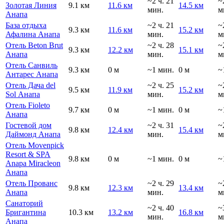
~2 ч. 21
~
Золотая Линия
9.1 км
11.6 км
14.5 км
мин.
м
Анапа
База отдыха
~2 ч. 21
~
9.3 км
11.6 км
15.2 км
Афалина Анапа
мин.
м
Отель Beton Brut
~2 ч. 28
~
9.3 км
12.2 км
15.1 км
Анапа
мин.
м
Отель Санвиль
9.3 км
0 м
~1 мин.
0 м
~
Антарес Анапа
Отель Дача del
~2 ч. 25
~
9.5 км
11.9 км
15.2 км
Sol Анапа
мин.
м
Отель Fioleto
9.7 км
0 м
~1 мин.
0 м
~
Анапа
Гостевой дом
~2 ч. 31
~
9.8 км
12.4 км
15.4 км
Даймонд Анапа
мин.
м
Отель Movenpick
Resort & SPA
9.8 км
0 м
~1 мин.
0 м
~
Anapa Miracleon
Анапа
Отель Прованс
~2 ч. 29
~
9.8 км
12.3 км
13.4 км
Анапа
мин.
м
Санаторий
~2 ч. 40
~
Бригантина
10.3 км
13.2 км
16.8 км
мин.
м
Анапа