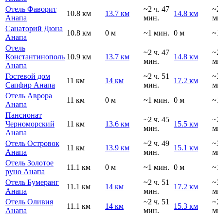
Отель Фаворит
~2 ч. 47
~
10.8 км
13.7 км
14.8 км
Анапа
мин.
м
Санаторий Дюна
10.8 км
0 м
~1 мин.
0 м
~
Анапа
Отель
~2 ч. 47
~
Константинополь
10.9 км
13.7 км
14.8 км
мин.
м
Анапа
Гостевой дом
~2 ч. 51
~
11 км
14 км
17.2 км
Сапфир Анапа
мин.
м
Отель Аврора
11 км
0 м
~1 мин.
0 м
~
Анапа
Пансионат
~2 ч. 45
~
Черноморский
11 км
13.6 км
15.5 км
мин.
м
Анапа
Отель Островок
~2 ч. 49
~
11 км
13.9 км
15.1 км
Анапа
мин.
м
Отель Золотое
11.1 км
0 м
~1 мин.
0 м
~
руно Анапа
Отель Бумеранг
~2 ч. 51
~
11.1 км
14 км
17.2 км
Анапа
мин.
м
Отель Оливия
~2 ч. 51
~
11.1 км
14 км
15.3 км
Анапа
мин.
м