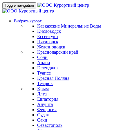
Toggle navigation
Выбрать курорт
Кавказские Минеральные Воды
Кисловодск
Ессентуки
Пятигорск
Железноводск
Краснодарский край
Сочи
Анапа
Геленджик
Туапсе
Красная Поляна
Темрюк
Крым
Ялта
Евпатория
Алушта
Феодосия
Судак
Саки
Севастополь