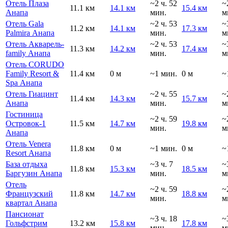
Отель Плаза
~2 ч. 52
~
11.1 км
14.1 км
15.4 км
Анапа
мин.
м
Отель Gala
~2 ч. 53
~
11.2 км
14.1 км
17.3 км
Palmira Анапа
мин.
м
Отель Акварель-
~2 ч. 53
~
11.3 км
14.2 км
17.4 км
family Анапа
мин.
м
Отель CORUDO
Family Resort &
11.4 км
0 м
~1 мин.
0 м
~
Spa Анапа
Отель Гиацинт
~2 ч. 55
~
11.4 км
14.3 км
15.7 км
Анапа
мин.
м
Гостиница
~2 ч. 59
~
Островок-1
11.5 км
14.7 км
19.8 км
мин.
м
Анапа
Отель Venera
11.8 км
0 м
~1 мин.
0 м
~
Resort Анапа
База отдыха
~3 ч. 7
~
11.8 км
15.3 км
18.5 км
Баргузин Анапа
мин.
м
Отель
~2 ч. 59
~
Французский
11.8 км
14.7 км
18.8 км
мин.
м
квартал Анапа
Пансионат
~3 ч. 18
~
Гольфстрим
13.2 км
15.8 км
17.8 км
мин.
м