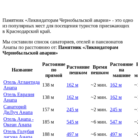
Памятник «Ликвидаторам Чернобыльской аварии» - это одно
из популярных мест для посещения туристов приезжающих
в
Краснодарский край.
Мы составили список санаториев, отелей и пансионатов
Анапы
по расстоянию от:
Памятник «Ликвидаторам
Чернобыльской аварии»
Растояние
Растояние
Растояние
Время
Название
по
на
пешком
пешком
прямой
машине
м
Отель Атлантида
138 м
162 м
~2 мин.
162 м
~
Анапа
Отель Евразия
138 м
162 м
~2 мин.
162 м
~
Анапа
Санаторий
157 м
245 м
~2 мин.
245 м
~
ДиЛуч Анапа
Отель Анапа -
185 м
545 м
~6 мин.
547 м
~
Океан Анапа
Отель Голубая
188 м
497 м
~6 мин.
497 м
~
лагуна Анапа