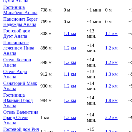
бухта Анапа
Гостиница
738 м
0 м
~1 мин.
0 м
~
Мирабель Анапа
Пансионат Берег
769 м
0 м
~1 мин.
0 м
~
Надежды Анапа
Гостевой дом
~13
808 м
1.1 км
1.1 км
~
Дуэт Анапа
мин.
Пансионат с
~14
лечением Нива
886 м
1.2 км
1.2 км
~
мин.
Анапа
Отель Боспор
~14
898 м
1.2 км
1.2 км
~
Анапа
мин.
Отель Ардо
~13
912 м
1.1 км
1.3 км
~
Анапа
мин.
Санаторий Маяк
~14
930 м
1.2 км
1.2 км
~
Анапа
мин.
Гостиница
~14
Южный Город
984 м
1.2 км
1.8 км
~
мин.
Анапа
Отель Валентина
~14
Гранд Отель
1 км
1.2 км
2.2 км
~
мин.
Анапа
Гостевой дом Рич
~15
1.1 км
1.2 км
1.2 км
~