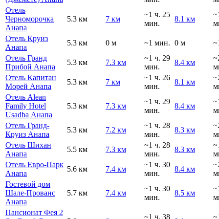
Отель
~1 ч. 25
~
Черноморочка
5.3 км
7 км
8.1 км
мин.
м
Анапа
Отель Круиз
5.3 км
0 м
~1 мин.
0 м
~
Анапа
Отель Гранд
~1 ч. 29
~
5.3 км
7.3 км
8.4 км
Прибой Анапа
мин.
м
Отель Капитан
~1 ч. 26
~
5.3 км
7 км
8.1 км
Морей Анапа
мин.
м
Отель Alean
~1 ч. 29
~
Family Hotel
5.3 км
7.3 км
8.4 км
мин.
м
Usadba Анапа
Отель Гранд-
~1 ч. 28
~
5.3 км
7.2 км
8.3 км
Круиз Анапа
мин.
м
Отель Шихан
~1 ч. 28
~
5.5 км
7.3 км
8.3 км
Анапа
мин.
м
Отель Евро-Парк
~1 ч. 30
~
5.6 км
7.4 км
8.4 км
Анапа
мин.
м
Гостевой дом
~1 ч. 30
~
Шале-Прованс
5.7 км
7.4 км
8.5 км
мин.
м
Анапа
Пансионат Фея 2
~1 ч. 38
~