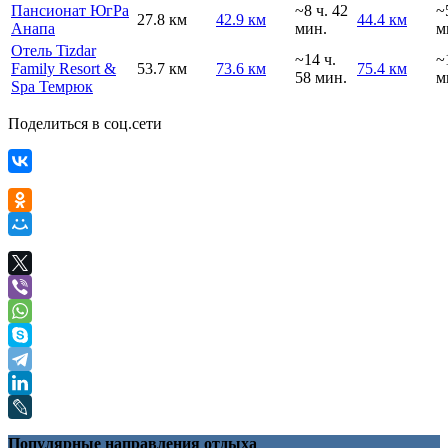
Пансионат ЮгРа
~8 ч. 42
~
27.8 км
42.9 км
44.4 км
Анапа
мин.
м
Отель Tizdar
~14 ч.
~
Family Resort &
53.7 км
73.6 км
75.4 км
58 мин.
м
Spa Темрюк
Поделиться в соц.сети
Популярные направления отдыха