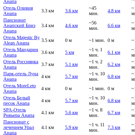
Анапа
Отель Оливия
~45
~
3.3 км
3.6 км
4.8 км
Анапа
мин.
м
Пансионат
~56
~
Анапский Бриз
3.4 км
4.6 км
6.6 км
мин.
м
Анапа
Отель Majestic By
3.5 км
0 м
~1 мин.
0 м
~
Alean Анапа
Отель Мандарин
~1 ч. 1
~
3.6 км
5 км
6.1 км
Анапа
мин.
м
Отель Россиянка
~1 ч. 2
~
3.7 км
5.1 км
6.2 км
Анапа
мин.
м
Парк-отель Луна
~1 ч. 10
~
4 км
5.7 км
6.8 км
Анапа
мин.
м
Отель MoreLeto
4 км
0 м
~1 мин.
0 м
~
Анапа
Отель Белый
~1 ч. 10
~
4 км
5.7 км
6.8 км
песок Анапа
мин.
м
SPA-Отель
~1 ч. 8
~
4.1 км
5.6 км
6.7 км
Ривьера Анапа
мин.
м
Пансионат с
~1 ч. 11
~
лечением Урал
4.1 км
5.9 км
7.3 км
мин.
м
Анапа