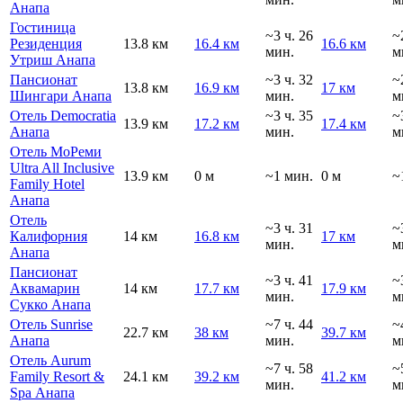
Анапа
Гостиница
~3 ч. 26
~
Резиденция
13.8 км
16.4 км
16.6 км
мин.
м
Утриш Анапа
Пансионат
~3 ч. 32
~
13.8 км
16.9 км
17 км
Шингари Анапа
мин.
м
Отель Democratia
~3 ч. 35
~
13.9 км
17.2 км
17.4 км
Анапа
мин.
м
Отель МоРеми
Ultra All Inclusive
13.9 км
0 м
~1 мин.
0 м
~
Family Hotel
Анапа
Отель
~3 ч. 31
~
Калифорния
14 км
16.8 км
17 км
мин.
м
Анапа
Пансионат
~3 ч. 41
~
Аквамарин
14 км
17.7 км
17.9 км
мин.
м
Сукко Анапа
Отель Sunrise
~7 ч. 44
~
22.7 км
38 км
39.7 км
Анапа
мин.
м
Отель Aurum
~7 ч. 58
~
Family Resort &
24.1 км
39.2 км
41.2 км
мин.
м
Spa Анапа