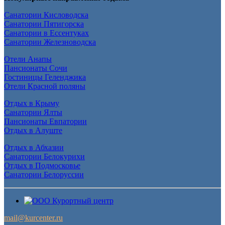
Санатории Кисловодска
Санатории Пятигорска
Санатории в Ессентуках
Санатории Железноводска
Отели Анапы
Пансионаты Сочи
Гостиницы Геленджика
Отели Красной поляны
Отдых в Крыму
Санатории Ялты
Пансионаты Евпатории
Отдых в Алуште
Отдых в Абхазии
Санатории Белокурихи
Отдых в Подмосковье
Санатории Белоруссии
mail@kurcenter.ru