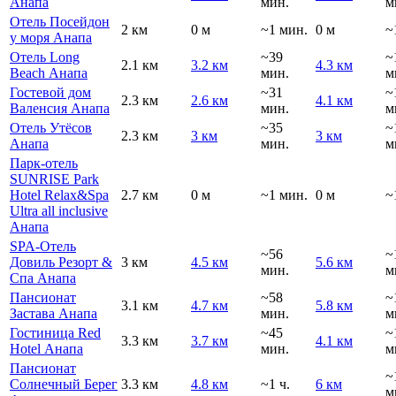
Анапа
мин.
м
Отель Посейдон
2 км
0 м
~1 мин.
0 м
~
у моря Анапа
Отель Long
~39
~
2.1 км
3.2 км
4.3 км
Beach Анапа
мин.
м
Гостевой дом
~31
~
2.3 км
2.6 км
4.1 км
Валенсия Анапа
мин.
м
Отель Утёсов
~35
~
2.3 км
3 км
3 км
Анапа
мин.
м
Парк-отель
SUNRISE Park
Hotel Relax&Spa
2.7 км
0 м
~1 мин.
0 м
~
Ultra all inclusive
Анапа
SPA-Отель
~56
~
Довиль Резорт &
3 км
4.5 км
5.6 км
мин.
м
Спа Анапа
Пансионат
~58
~
3.1 км
4.7 км
5.8 км
Застава Анапа
мин.
м
Гостиница Red
~45
~
3.3 км
3.7 км
4.1 км
Hotel Анапа
мин.
м
Пансионат
~
Солнечный Берег
3.3 км
4.8 км
~1 ч.
6 км
м