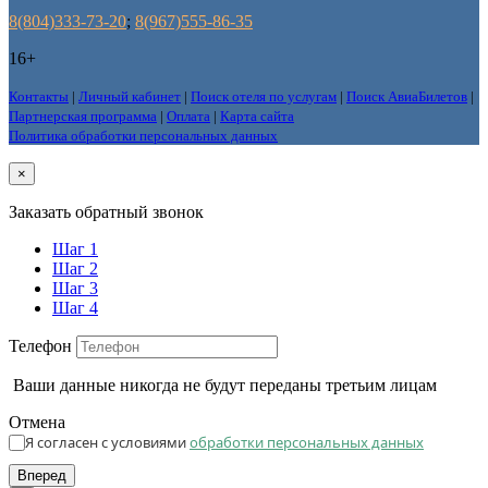
8(804)333-73-20
;
8(967)555-86-35
16+
Контакты
|
Личный кабинет
|
Поиск отеля по услугам
|
Поиск АвиаБилетов
|
Партнерская программа
|
Оплата
|
Карта сайта
Политика обработки персональных данных
×
Заказать обратный звонок
Шаг 1
Шаг 2
Шаг 3
Шаг 4
Телефон
Ваши данные никогда не будут переданы третьим лицам
Отмена
Я согласен с условиями
обработки персональных данных
Вперед