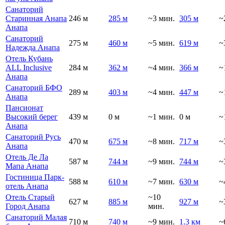
Санаторий
Старинная Анапа
246 м
285 м
~3 мин.
305 м
~
Анапа
Санаторий
275 м
460 м
~5 мин.
619 м
~
Надежда Анапа
Отель Кубань
ALL Inclusive
284 м
362 м
~4 мин.
366 м
~
Анапа
Санаторий БФО
289 м
403 м
~4 мин.
447 м
~
Анапа
Пансионат
Высокий берег
439 м
0 м
~1 мин.
0 м
~
Анапа
Санаторий Русь
470 м
675 м
~8 мин.
717 м
~
Анапа
Отель Де Ла
587 м
744 м
~9 мин.
744 м
~
Мапа Анапа
Гостиница Парк-
588 м
610 м
~7 мин.
630 м
~
отель Анапа
Отель Старый
~10
627 м
885 м
927 м
~
Город Анапа
мин.
Санаторий Малая
710 м
740 м
~9 мин.
1.3 км
~