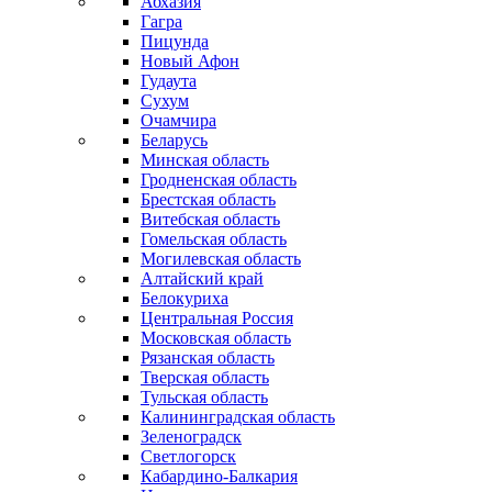
Абхазия
Гагра
Пицунда
Новый Афон
Гудаута
Сухум
Очамчира
Беларусь
Минская область
Гродненская область
Брестская область
Витебская область
Гомельская область
Могилевская область
Алтайский край
Белокуриха
Центральная Россия
Московская область
Рязанская область
Тверская область
Тульская область
Калининградская область
Зеленоградск
Светлогорск
Кабардино-Балкария