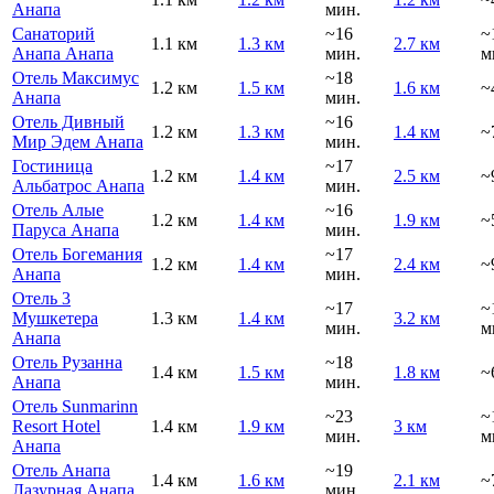
Анапа
мин.
Санаторий
~16
~
1.1 км
1.3 км
2.7 км
Анапа Анапа
мин.
м
Отель Максимус
~18
1.2 км
1.5 км
1.6 км
~
Анапа
мин.
Отель Дивный
~16
1.2 км
1.3 км
1.4 км
~
Мир Эдем Анапа
мин.
Гостиница
~17
1.2 км
1.4 км
2.5 км
~
Альбатрос Анапа
мин.
Отель Алые
~16
1.2 км
1.4 км
1.9 км
~
Паруса Анапа
мин.
Отель Богемания
~17
1.2 км
1.4 км
2.4 км
~
Анапа
мин.
Отель 3
~17
~
Мушкетера
1.3 км
1.4 км
3.2 км
мин.
м
Анапа
Отель Рузанна
~18
1.4 км
1.5 км
1.8 км
~
Анапа
мин.
Отель Sunmarinn
~23
~
Resort Hotel
1.4 км
1.9 км
3 км
мин.
м
Анапа
Отель Анапа
~19
1.4 км
1.6 км
2.1 км
~
Лазурная Анапа
мин.