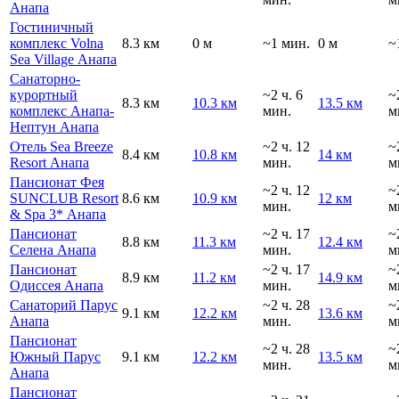
Анапа
Гостиничный
комплекс Volna
8.3 км
0 м
~1 мин.
0 м
~
Sea Village Анапа
Санаторно-
курортный
~2 ч. 6
~
8.3 км
10.3 км
13.5 км
комплекс Анапа-
мин.
м
Нептун Анапа
Отель Sea Breeze
~2 ч. 12
~
8.4 км
10.8 км
14 км
Resort Анапа
мин.
м
Пансионат Фея
~2 ч. 12
~
SUNCLUB Resort
8.6 км
10.9 км
12 км
мин.
м
& Spa 3* Анапа
Пансионат
~2 ч. 17
~
8.8 км
11.3 км
12.4 км
Селена Анапа
мин.
м
Пансионат
~2 ч. 17
~
8.9 км
11.2 км
14.9 км
Одиссея Анапа
мин.
м
Санаторий Парус
~2 ч. 28
~
9.1 км
12.2 км
13.6 км
Анапа
мин.
м
Пансионат
~2 ч. 28
~
Южный Парус
9.1 км
12.2 км
13.5 км
мин.
м
Анапа
Пансионат