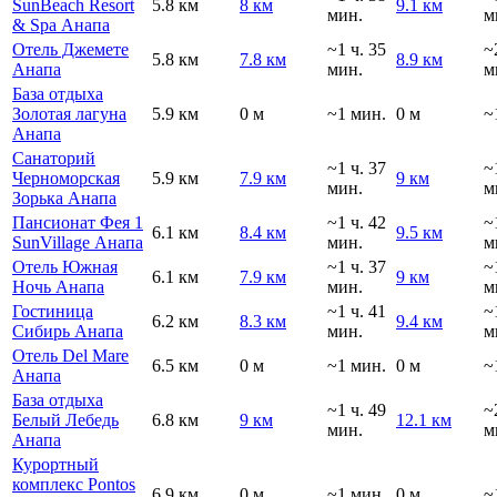
SunBeach Resort
5.8 км
8 км
9.1 км
мин.
м
& Spa Анапа
Отель Джемете
~1 ч. 35
~
5.8 км
7.8 км
8.9 км
Анапа
мин.
м
База отдыха
Золотая лагуна
5.9 км
0 м
~1 мин.
0 м
~
Анапа
Санаторий
~1 ч. 37
~
Черноморская
5.9 км
7.9 км
9 км
мин.
м
Зорька Анапа
Пансионат Фея 1
~1 ч. 42
~
6.1 км
8.4 км
9.5 км
SunVillage Анапа
мин.
м
Отель Южная
~1 ч. 37
~
6.1 км
7.9 км
9 км
Ночь Анапа
мин.
м
Гостиница
~1 ч. 41
~
6.2 км
8.3 км
9.4 км
Сибирь Анапа
мин.
м
Отель Del Mare
6.5 км
0 м
~1 мин.
0 м
~
Анапа
База отдыха
~1 ч. 49
~
Белый Лебедь
6.8 км
9 км
12.1 км
мин.
м
Анапа
Курортный
комплекс Pontos
6.9 км
0 м
~1 мин.
0 м
~