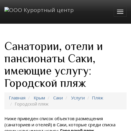
Togg
navig
Санатории, отели и
пансионаты Саки,
имеющие услугу:
Городской пляж
Главная
Крым
Саки
Услуги
Пляж
Городской пляж
Ниже приведен список объектов размещения
(санаториев и отелей) в
Саки, которые среди списка
своих услуг имеют услугу:
Городской пляж
.