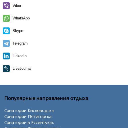
Viber
WhatsApp
Skype
Telegram
LinkedIn
LiveJournal
Популярные направления отдыха
Санатории Кисловодска
Санатории Пятигорска
Санатории в Ессентуках