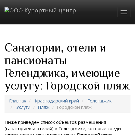
Togg
navig
Санатории, отели и
пансионаты
Геленджика, имеющие
услугу: Городской пляж
Главная
Краснодарский край
Геленджик
Услуги
Пляж
Городской пляж
Ниже приведен список объектов размещения
(санаториев и отелей) в
Геленджике, которые среди
списка своих услуг имеют услугу:
Городской пляж
.