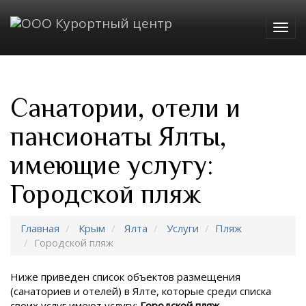
Togg
navig
Санатории, отели и
пансионаты Ялты,
имеющие услугу:
Городской пляж
Главная
Крым
Ялта
Услуги
Пляж
Городской пляж
Ниже приведен список объектов размещения
(санаториев и отелей) в
Ялте, которые среди списка
своих услуг имеют услугу:
Городской пляж
.