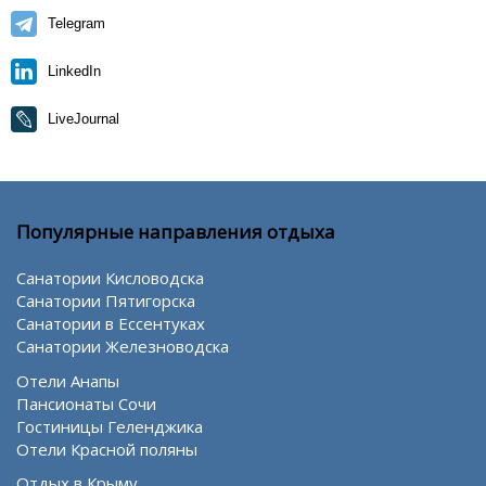
Telegram
LinkedIn
LiveJournal
Популярные направления отдыха
Санатории Кисловодска
Санатории Пятигорска
Санатории в Ессентуках
Санатории Железноводска
Отели Анапы
Пансионаты Сочи
Гостиницы Геленджика
Отели Красной поляны
Отдых в Крыму