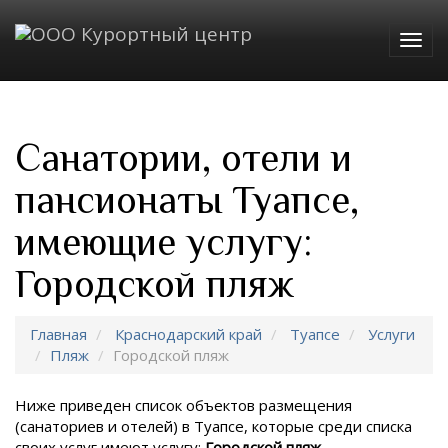
Togg
navig
Санатории, отели и
пансионаты Туапсе,
имеющие услугу:
Городской пляж
Главная
Краснодарский край
Туапсе
Услуги
Пляж
Городской пляж
Ниже приведен список объектов размещения
(санаториев и отелей) в
Туапсе, которые среди списка
своих услуг имеют услугу:
Городской пляж
.