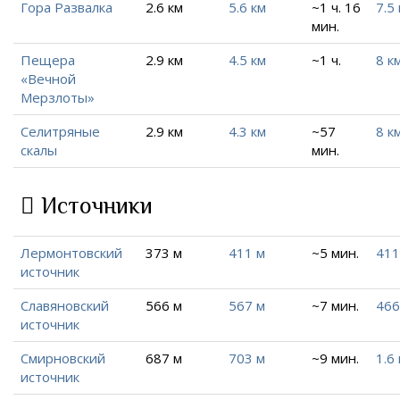
Гора Развалка
2.6 км
5.6 км
~1 ч. 16
7.5
мин.
Пещера
2.9 км
4.5 км
~1 ч.
8 к
«Вечной
Мерзлоты»
Селитряные
2.9 км
4.3 км
~57
8 к
скалы
мин.
Источники
Лермонтовский
373 м
411 м
~5 мин.
411
источник
Славяновский
566 м
567 м
~7 мин.
466
источник
Смирновский
687 м
703 м
~9 мин.
1.6
источник