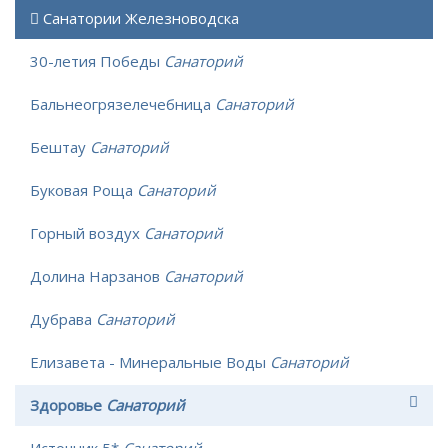
Санатории Железноводска
30-летия Победы
Санаторий
Бальнеогрязелечебница
Санаторий
Бештау
Санаторий
Буковая Роща
Санаторий
Горный воздух
Санаторий
Долина Нарзанов
Санаторий
Дубрава
Санаторий
Елизавета - Минеральные Воды
Санаторий
Здоровье
Санаторий
Источник 5*
Санаторий