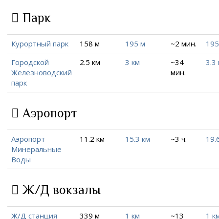
Парк
Курортный парк
158 м
195 м
~2 мин.
195
Городской
2.5 км
3 км
~34
3.3
Железноводский
мин.
парк
Аэропорт
Аэропорт
11.2 км
15.3 км
~3 ч.
19.
Минеральные
Воды
Ж/Д вокзалы
Ж/Д станция
339 м
1 км
~13
1 к