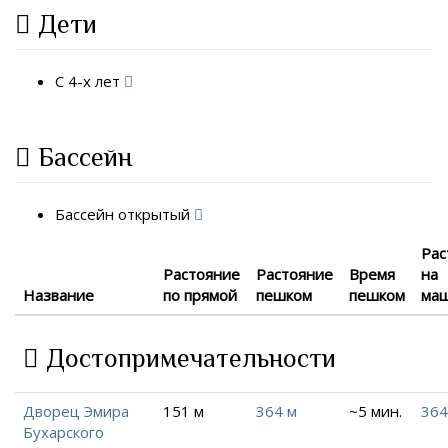
Дети
С 4-х лет
Бассейн
Бассейн открытый
Рас
Растояние
Растояние
Время
на
Название
по прямой
пешком
пешком
ма
Достопримечательности
Дворец Эмира
151 м
364 м
~5 мин.
364
Бухарского