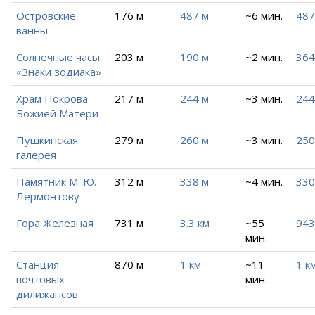
Островские
176 м
487 м
~6 мин.
487
ванны
Солнечные часы
203 м
190 м
~2 мин.
364
«Знаки зодиака»
Храм Покрова
217 м
244 м
~3 мин.
244
Божией Матери
Пушкинская
279 м
260 м
~3 мин.
250
галерея
Памятник М. Ю.
312 м
338 м
~4 мин.
330
Лермонтову
Гора Железная
731 м
3.3 км
~55
943
мин.
Станция
870 м
1 км
~11
1 к
почтовых
мин.
дилижансов