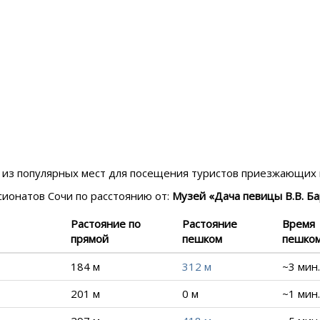
но из популярных мест для посещения туристов приезжающих
нсионатов
Сочи
по расстоянию от:
Музей «Дача певицы В.В. Б
Растояние по
Растояние
Время
прямой
пешком
пешко
184 м
312 м
~3 мин.
201 м
0 м
~1 мин.