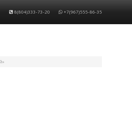
8(804)333-73-20
+7(967)555-86-35
й»