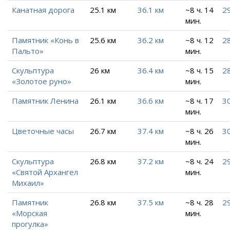
Канатная дорога
25.1 км
36.1 км
~8 ч. 14
29
мин.
Памятник «Конь в
25.6 км
36.2 км
~8 ч. 12
28
Пальто»
мин.
Скульптура
26 км
36.4 км
~8 ч. 15
28
«Золотое руно»
мин.
Памятник Ленина
26.1 км
36.6 км
~8 ч. 17
30
мин.
Цветочные часы
26.7 км
37.4 км
~8 ч. 26
3
мин.
Скульптура
26.8 км
37.2 км
~8 ч. 24
29
«Святой Архангел
мин.
Михаил»
Памятник
26.8 км
37.5 км
~8 ч. 28
29
«Морская
мин.
прогулка»