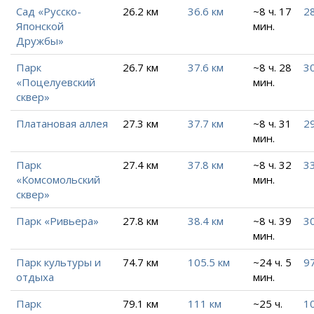
Сад «Русско-
26.2 км
36.6 км
~8 ч. 17
28
Японской
мин.
Дружбы»
Парк
26.7 км
37.6 км
~8 ч. 28
30
«Поцелуевский
мин.
сквер»
Платановая аллея
27.3 км
37.7 км
~8 ч. 31
29
мин.
Парк
27.4 км
37.8 км
~8 ч. 32
33
«Комсомольский
мин.
сквер»
Парк «Ривьера»
27.8 км
38.4 км
~8 ч. 39
30
мин.
Парк культуры и
74.7 км
105.5 км
~24 ч. 5
97
отдыха
мин.
Парк
79.1 км
111 км
~25 ч.
10