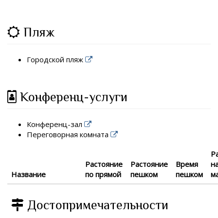
Пляж
Городской пляж
Конференц-услуги
Конференц-зал
Переговорная комната
Р
Растояние
Растояние
Время
н
Название
по прямой
пешком
пешком
м
Достопримечательности