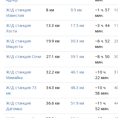
Ж/Д станция
8 км
9.5 км
~1 ч. 57
10
Известия
мин.
Ж/Д станция
13.3 км
17.5 км
~3 ч. 44
1
Хоста
мин.
Ж/Д станция
19.9 км
30.3 км
~6 ч. 52
23
Мацеста
мин.
Ж/Д станция Сочи
27.1 км
39.1 км
~8 ч. 50
30
мин.
Ж/Д станция
32.2 км
46.1 км
~10 ч.
37
Мамайка
22 мин.
Ж/Д станция 73
34.3 км
48.3 км
~10 ч.
40
км
58 мин.
Ж/Д станция
36.6 км
51.9 км
~11 ч.
44
Дагомыс
52 мин.