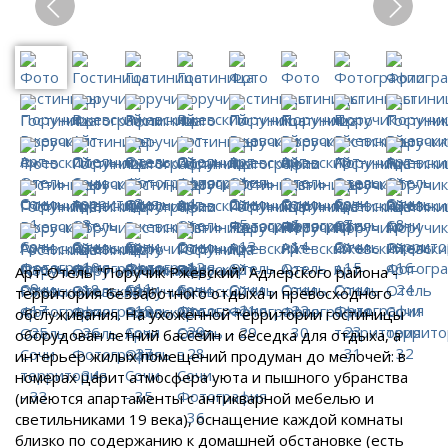
Арт-Отель "Поручик Ржевский" Адлерского района -
территория беззаботного отдыха и превосходного
обслуживания. На ухоженной территории гостиницы
оборудован летний бассейн и беседка для отдыха, а
интерьер жилых помещений продуман до мелочей: в
номерах царит атмосфера уюта и пышного убранства
(имеются апартаменты с антикварной мебелью и
светильниками 19 века), оснащение каждой комнаты
близко по содержанию к домашней обстановке (есть