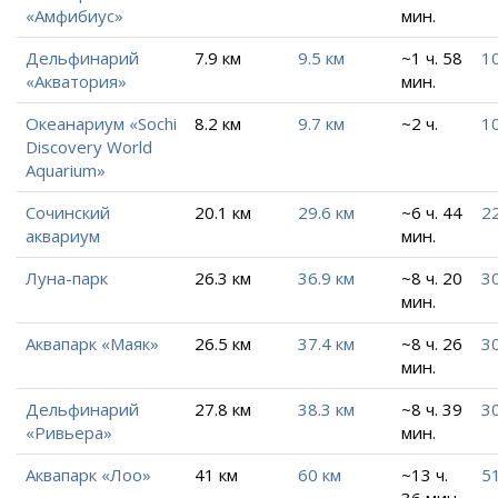
«Амфибиус»
мин.
Дельфинарий
7.9 км
9.5 км
~1 ч. 58
10
«Акватория»
мин.
Океанариум «Sochi
8.2 км
9.7 км
~2 ч.
10
Discovery World
Aquarium»
Сочинский
20.1 км
29.6 км
~6 ч. 44
22
аквариум
мин.
Луна-парк
26.3 км
36.9 км
~8 ч. 20
30
мин.
Аквапарк «Маяк»
26.5 км
37.4 км
~8 ч. 26
30
мин.
Дельфинарий
27.8 км
38.3 км
~8 ч. 39
30
«Ривьера»
мин.
Аквапарк «Лоо»
41 км
60 км
~13 ч.
51
36 мин.