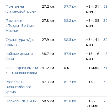
Фонтан на
27.2 км
37.7 км
~8 ч. 31
29
платановой аллеи
мин.
Памятник
27.8 км
38.2 км
~8 ч. 38
30
«Подвиг Во Имя
мин.
Жизни»
Скульптура «Два
27.9 км
38.5 км
~8 ч. 41
30
гнома»
мин.
Чайные домики
38.7 км
57.5 км
~13 ч. 6
48
Сочи
мин.
Заповедник имени
41.2 км
0 м
~1 мин.
51
Х.Г. Шапошникова
Развалины
42.3 км
61.7 км
~14 ч.
53
Византийского
храма
Церковь св. Нины
58.5 км
81.6 км
~18 ч.
73
21 мин.