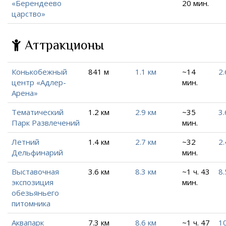
«Берендеево
20 мин.
царство»
Аттракционы
Конькобежный
841 м
1.1 км
~14
2.
центр «Адлер-
мин.
Арена»
Тематический
1.2 км
2.9 км
~35
3.
Парк Развлечений
мин.
Летний
1.4 км
2.7 км
~32
2.
Дельфинарий
мин.
Выставочная
3.6 км
8.3 км
~1 ч. 43
8.
экспозиция
мин.
обезьяньего
питомника
Аквапарк
7.3 км
8.6 км
~1 ч. 47
10