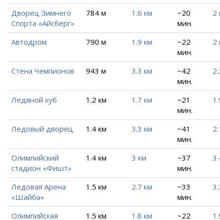
Дворец Зимнего
784 м
1.6 км
~20
2 
Спорта «Айсберг»
мин.
Автодром
790 м
1.9 км
~22
2 
мин.
Стена Чемпионов
943 м
3.3 км
~42
2.
мин.
Ледяной куб
1.2 км
1.7 км
~21
1.
мин.
Ледовый дворец
1.4 км
3.3 км
~41
2.
мин.
Олимпийский
1.4 км
3 км
~37
3.
стадион «Фишт»
мин.
Ледовая Арена
1.5 км
2.7 км
~33
3.
«Шайба»
мин.
Олимпийская
1.5 км
1.8 км
~22
1.