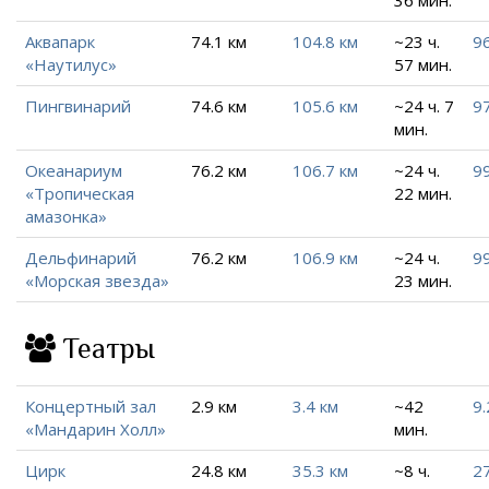
Аквапарк
74.1 км
104.8 км
~23 ч.
96
«Наутилус»
57 мин.
Пингвинарий
74.6 км
105.6 км
~24 ч. 7
97
мин.
Океанариум
76.2 км
106.7 км
~24 ч.
9
«Тропическая
22 мин.
амазонка»
Дельфинарий
76.2 км
106.9 км
~24 ч.
99
«Морская звезда»
23 мин.
Театры
Концертный зал
2.9 км
3.4 км
~42
9.
«Мандарин Холл»
мин.
Цирк
24.8 км
35.3 км
~8 ч.
27