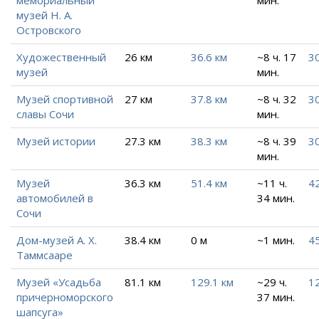
музей Н. А.
Островского
Художественный
26 км
36.6 км
~8 ч. 17
30
музей
мин.
Музей спортивной
27 км
37.8 км
~8 ч. 32
30
славы Сочи
мин.
Музей истории
27.3 км
38.3 км
~8 ч. 39
30
мин.
Музей
36.3 км
51.4 км
~11 ч.
42
автомобилей в
34 мин.
Сочи
Дом-музей А. Х.
38.4 км
0 м
~1 мин.
45
Таммсааре
Музей «Усадьба
81.1 км
129.1 км
~29 ч.
12
причерноморского
37 мин.
шапсуга»