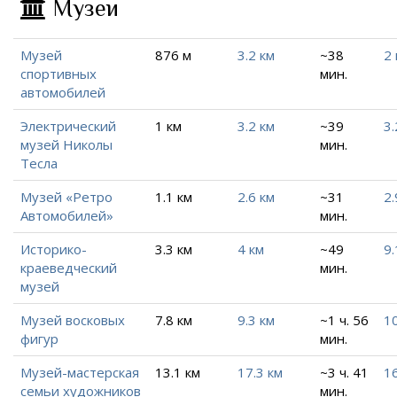
Музеи
Музей
876 м
3.2 км
~38
2 
спортивных
мин.
автомобилей
Электрический
1 км
3.2 км
~39
3.
музей Николы
мин.
Тесла
Музей «Ретро
1.1 км
2.6 км
~31
2.
Автомобилей»
мин.
Историко-
3.3 км
4 км
~49
9.
краеведческий
мин.
музей
Музей восковых
7.8 км
9.3 км
~1 ч. 56
1
фигур
мин.
Музей-мастерская
13.1 км
17.3 км
~3 ч. 41
16
семьи художников
мин.