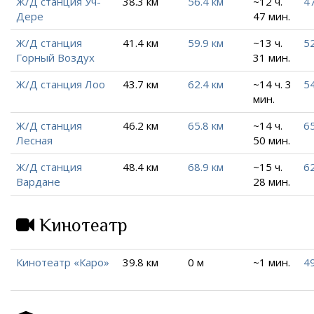
Ж/Д станция Уч-
38.3 км
56.4 км
~12 ч.
47
Дере
47 мин.
Ж/Д станция
41.4 км
59.9 км
~13 ч.
52
Горный Воздух
31 мин.
Ж/Д станция Лоо
43.7 км
62.4 км
~14 ч. 3
54
мин.
Ж/Д станция
46.2 км
65.8 км
~14 ч.
65
Лесная
50 мин.
Ж/Д станция
48.4 км
68.9 км
~15 ч.
62
Вардане
28 мин.
Кинотеатр
Кинотеатр «Каро»
39.8 км
0 м
~1 мин.
49