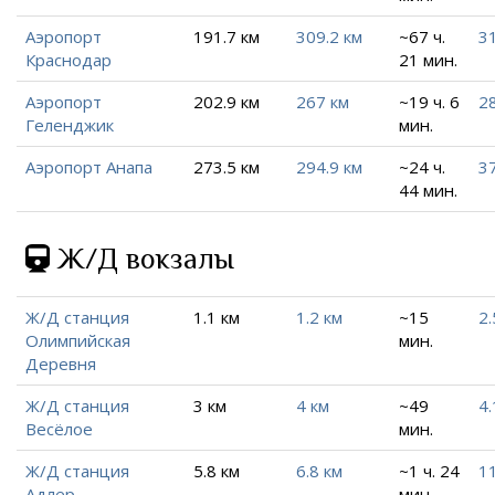
Аэропорт
191.7 км
309.2 км
~67 ч.
31
Краснодар
21 мин.
Аэропорт
202.9 км
267 км
~19 ч. 6
28
Геленджик
мин.
Аэропорт Анапа
273.5 км
294.9 км
~24 ч.
37
44 мин.
Ж/Д вокзалы
Ж/Д станция
1.1 км
1.2 км
~15
2.
Олимпийская
мин.
Деревня
Ж/Д станция
3 км
4 км
~49
4.
Весёлое
мин.
Ж/Д станция
5.8 км
6.8 км
~1 ч. 24
11
Адлер
мин.