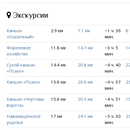
Экскурсии
Каньон
2.9 км
7.1 км
~1 ч. 36
8.
«Сказочный»
мин.
Форелевое
11.8 км
14.7 км
~3 ч. 5
14
хозяйство
мин.
Сухой каньон
14.4 км
20.8 км
~4 ч. 40
22
«Псахо»
мин.
Каньон «Псахо»
15.6 км
20.6 км
~4 ч. 37
23
мин.
Каньон «Чертовы
15.6 км
20.5 км
~4 ч. 31
19
ворота»
мин.
Навалищенское
17 км
24.1 км
~5 ч. 30
23
ущелье
мин.