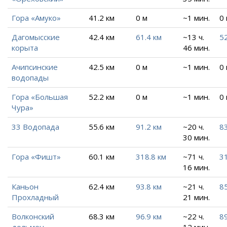
Гора «Амуко»
41.2 км
0 м
~1 мин.
0
Дагомысские
42.4 км
61.4 км
~13 ч.
52
корыта
46 мин.
Ачипсинские
42.5 км
0 м
~1 мин.
0
водопады
Гора «Большая
52.2 км
0 м
~1 мин.
0
Чура»
33 Водопада
55.6 км
91.2 км
~20 ч.
83
30 мин.
Гора «Фишт»
60.1 км
318.8 км
~71 ч.
31
16 мин.
Каньон
62.4 км
93.8 км
~21 ч.
85
Прохладный
21 мин.
Волконский
68.3 км
96.9 км
~22 ч.
8
дольмен
12 мин.