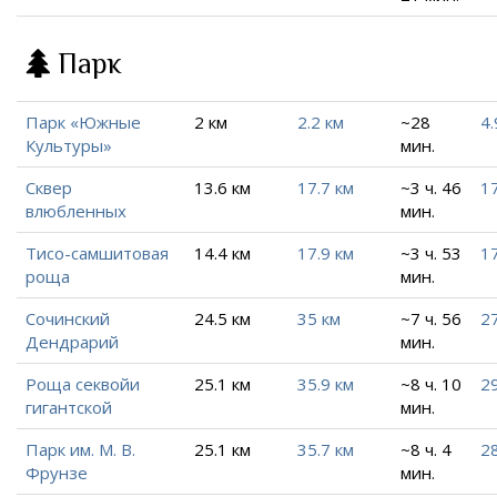
Парк
Парк «Южные
2 км
2.2 км
~28
4.
Культуры»
мин.
Сквер
13.6 км
17.7 км
~3 ч. 46
17
влюбленных
мин.
Тисо-самшитовая
14.4 км
17.9 км
~3 ч. 53
17
роща
мин.
Сочинский
24.5 км
35 км
~7 ч. 56
27
Дендрарий
мин.
Роща секвойи
25.1 км
35.9 км
~8 ч. 10
29
гигантской
мин.
Парк им. М. В.
25.1 км
35.7 км
~8 ч. 4
28
Фрунзе
мин.