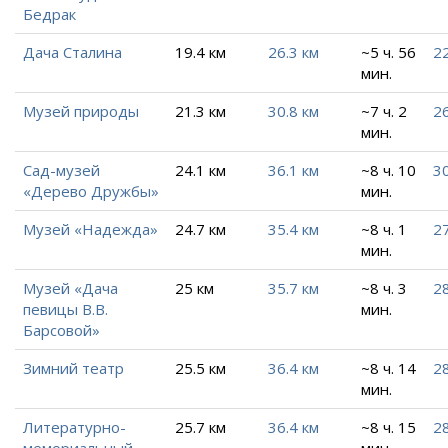
Бедрак
Дача Сталина
19.4 км
26.3 км
~5 ч. 56
22
мин.
Музей природы
21.3 км
30.8 км
~7 ч. 2
26
мин.
Сад-музей
24.1 км
36.1 км
~8 ч. 10
30
«Дерево Дружбы»
мин.
Музей «Надежда»
24.7 км
35.4 км
~8 ч. 1
27
мин.
Музей «Дача
25 км
35.7 км
~8 ч. 3
28
певицы В.В.
мин.
Барсовой»
Зимний театр
25.5 км
36.4 км
~8 ч. 14
28
мин.
Литературно-
25.7 км
36.4 км
~8 ч. 15
28
мемориальный
мин.