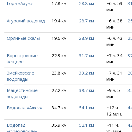
Гора «Ахун»
17.8 км
28.8 км
~6 ч. 53
31
мин.
Агурский водопад
19.4 км
28.7 км
~6 ч. 38
25
мин.
Орлиные скалы
19.6 км
28.9 км
~6 ч. 43
25
мин.
Воронцовские
22.3 км
31.7 км
~7 ч. 34
37
пещеры
мин.
Змейковские
23.8 км
33.2 км
~7 ч. 31
28
водопады
мин.
Мацестинские
27.2 км
39.7 км
~9 ч. 5
35
водопады
мин.
Водопад «Ажек»
34.7 км
54.1 км
~12 ч.
44
12 мин.
Водопад
35.9 км
52.1 км
~11 ч.
42
«Ореховский»
35 мин.