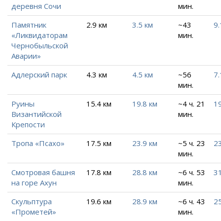
деревня Сочи
мин.
Памятник
2.9 км
3.5 км
~43
9.
«Ликвидаторам
мин.
Чернобыльской
Аварии»
Адлерский парк
4.3 км
4.5 км
~56
7.
мин.
Руины
15.4 км
19.8 км
~4 ч. 21
19
Византийской
мин.
Крепости
Тропа «Псахо»
17.5 км
23.9 км
~5 ч. 23
23
мин.
Смотровая башня
17.8 км
28.8 км
~6 ч. 53
31
на горе Ахун
мин.
Скульптура
19.6 км
28.9 км
~6 ч. 43
25
«Прометей»
мин.