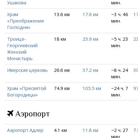
Ушакова
мин.
Храм
13.6 км
17.6 км
~3 ч. 46
17
«Преображения
мин.
Господня»
Троице-
18 км
23.9 км
~5 ч. 23
23
Георгиевский
мин.
Женский
Монастырь
Иверская церковь
26.6 км
37.2 км
~8 ч. 24
30
мин.
Храм «Пресвятой
74.9 км
105.5 км
~24 ч. 7
97
Богородицы»
мин.
Аэропорт
Аэропорт Адлер
4.1 км
11.8 км
~2 ч. 27
7.
мин.