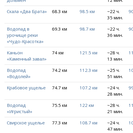
Скала «Два Брата»
68.3 км
98.5 км
~22 ч.
90
35 мин.
Водопад в
69.3 км
98.7 км
~22 ч.
90
урочище реки
36 мин.
«Чудо-Красотка»
Каньон
74 км
121.5 км
~28 ч.
11
«Каменный завал»
13 мин.
Водопад
74.2 км
112.3 км
~25 ч.
10
«Водолей»
51 мин.
Крабовое ущелье
74.7 км
107.2 км
~24 ч.
99
28 мин.
Водопад
75.5 км
122 км
~28 ч.
11
«Игристый»
21 мин.
Свирское ущелье
77.3 км
108.7 км
~24 ч.
10
47 мин.