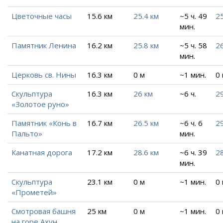
Цветочные часы
15.6 км
25.4 км
~5 ч. 49
25
мин.
Памятник Ленина
16.2 км
25.8 км
~5 ч. 58
26
мин.
Церковь св. Нины
16.3 км
0 м
~1 мин.
0
Скульптура
16.3 км
26 км
~6 ч.
29
«Золотое руно»
Памятник «Конь в
16.7 км
26.5 км
~6 ч. 6
2
Пальто»
мин.
Канатная дорога
17.2 км
28.6 км
~6 ч. 39
28
мин.
Скульптура
23.1 км
0 м
~1 мин.
0
«Прометей»
Смотровая башня
25 км
0 м
~1 мин.
0
на горе Ахун