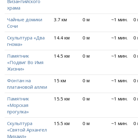
Византийского
храма
Чайные домики
3.7 км
0 м
~1 мин.
0
Сочи
Скульптура «Два
14.4 км
0 м
~1 мин.
0
гнома»
Памятник
14.5 км
0 м
~1 мин.
0
«Подвиг Во Имя
Жизни»
Фонтан на
15 км
0 м
~1 мин.
0
платановой аллеи
Памятник
15.5 км
0 м
~1 мин.
0
«Морская
прогулка»
Скульптура
15.5 км
0 м
~1 мин.
0
«Святой Архангел
Михаил»