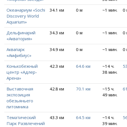
Океанариум «Sochi
34.1 км
0 м
~1 мин.
0
Discovery World
Aquarium»
Дельфинарий
34.3 км
0 м
~1 мин.
0
«Акватория»
Аквапарк
34.9 км
0 м
~1 мин.
0
«Амфибиус»
Конькобежный
42.3 км
64.6 км
~14 ч.
53
центр «Адлер-
38 мин.
Арена»
Выставочная
42.8 км
70.1 км
~15 ч.
61
экспозиция
49 мин.
обезьяньего
питомника
Тематический
43.3 км
64.5 км
~14 ч.
56
Парк Развлечений
39 мин.