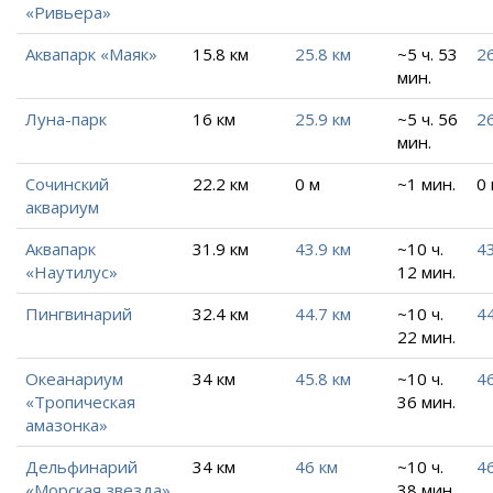
«Ривьера»
Аквапарк «Маяк»
15.8 км
25.8 км
~5 ч. 53
26
мин.
Луна-парк
16 км
25.9 км
~5 ч. 56
26
мин.
Сочинский
22.2 км
0 м
~1 мин.
0
аквариум
Аквапарк
31.9 км
43.9 км
~10 ч.
43
«Наутилус»
12 мин.
Пингвинарий
32.4 км
44.7 км
~10 ч.
44
22 мин.
Океанариум
34 км
45.8 км
~10 ч.
46
«Тропическая
36 мин.
амазонка»
Дельфинарий
34 км
46 км
~10 ч.
46
«Морская звезда»
38 мин.