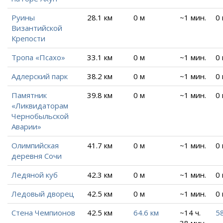
Руины
28.1 км
0 м
~1 мин.
0
Византийской
Крепости
Тропа «Псахо»
33.1 км
0 м
~1 мин.
0
Адлерский парк
38.2 км
0 м
~1 мин.
0
Памятник
39.8 км
0 м
~1 мин.
0
«Ликвидаторам
Чернобыльской
Аварии»
Олимпийская
41.7 км
0 м
~1 мин.
0
деревня Сочи
Ледяной куб
42.3 км
0 м
~1 мин.
0
Ледовый дворец
42.5 км
0 м
~1 мин.
0
Стена Чемпионов
42.5 км
64.6 км
~14 ч.
5
38 мин.