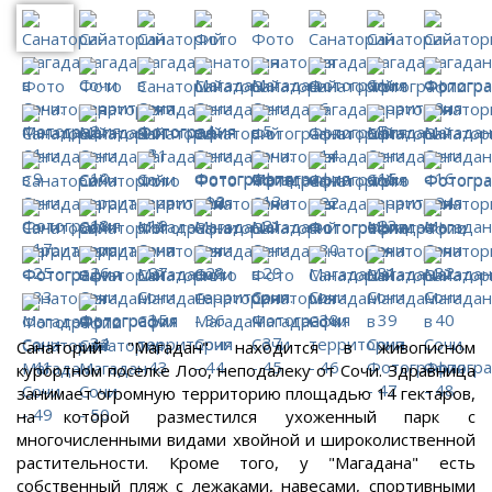
Санаторий "Магадан" находится в живописном
курортном поселке Лоо, неподалеку от Сочи. Здравница
занимает огромную территорию площадью 14 гектаров,
на которой разместился ухоженный парк с
многочисленными видами хвойной и широколиственной
растительности. Кроме того, у "Магадана" есть
собственный пляж с лежаками, навесами, спортивными