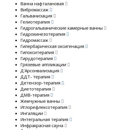
Ванна нафталановая
Вибромассаж
Гальванизация
Гелиотерапия
Гидрогальванические камерные ванны
Гидрокинезотерапия
Гидромассаж
Гипербарическая оксигенация
Гипокситерапия
Гирудотерапия
Грязевые аппликации
Д'Арсонвализация
ДДТ- терапия
Детензор-терапия
Диетотерапия
ДМВ-терапия
Жемчужные ванны
Иглорефлексотерапия
Ингаляции
Интегральная терапия
Инфракрасная сауна