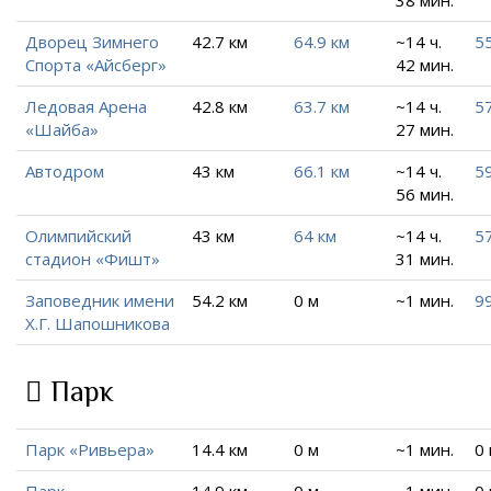
Дворец Зимнего
42.7 км
64.9 км
~14 ч.
5
Спорта «Айсберг»
42 мин.
Ледовая Арена
42.8 км
63.7 км
~14 ч.
57
«Шайба»
27 мин.
Автодром
43 км
66.1 км
~14 ч.
59
56 мин.
Олимпийский
43 км
64 км
~14 ч.
57
стадион «Фишт»
31 мин.
Заповедник имени
54.2 км
0 м
~1 мин.
99
Х.Г. Шапошникова
Парк
Парк «Ривьера»
14.4 км
0 м
~1 мин.
0
Парк
14.9 км
0 м
~1 мин.
0