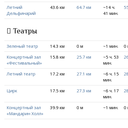
Летний
43.6 км
64.7 км
~14 ч.
55
Дельфинарий
41 мин.
Театры
Зеленый театр
14.3 км
0 м
~1 мин.
0
Концертный зал
15.8 км
25.7 км
~5 ч. 53
26
«Фестивальный»
мин.
Летний театр
17.2 км
27.1 км
~6 ч. 15
28
мин.
Цирк
17.5 км
27.3 км
~6 ч. 17
28
мин.
Концертный зал
39.9 км
0 м
~1 мин.
0
«Мандарин Холл»