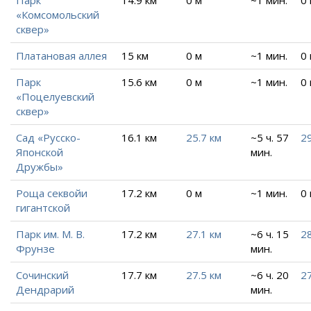
«Комсомольский
сквер»
Платановая аллея
15 км
0 м
~1 мин.
0
Парк
15.6 км
0 м
~1 мин.
0
«Поцелуевский
сквер»
Сад «Русско-
16.1 км
25.7 км
~5 ч. 57
29
Японской
мин.
Дружбы»
Роща секвойи
17.2 км
0 м
~1 мин.
0
гигантской
Парк им. М. В.
17.2 км
27.1 км
~6 ч. 15
28
Фрунзе
мин.
Сочинский
17.7 км
27.5 км
~6 ч. 20
27
Дендрарий
мин.