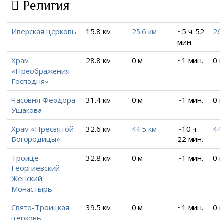
Религия
Иверская церковь
15.8 км
25.6 км
~5 ч. 52
26
мин.
Храм
28.8 км
0 м
~1 мин.
0
«Преображения
Господня»
Часовня Феодора
31.4 км
0 м
~1 мин.
0
Ушакова
Храм «Пресвятой
32.6 км
44.5 км
~10 ч.
44
Богородицы»
22 мин.
Троице-
32.8 км
0 м
~1 мин.
0
Георгиевский
Женский
Монастырь
Свято-Троицкая
39.5 км
0 м
~1 мин.
0
церковь