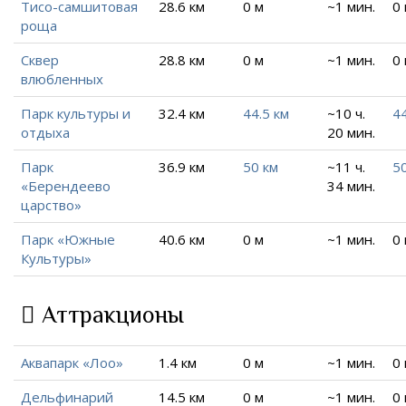
Тисо-самшитовая
28.6 км
0 м
~1 мин.
0
роща
Сквер
28.8 км
0 м
~1 мин.
0
влюбленных
Парк культуры и
32.4 км
44.5 км
~10 ч.
44
отдыха
20 мин.
Парк
36.9 км
50 км
~11 ч.
50
«Берендеево
34 мин.
царство»
Парк «Южные
40.6 км
0 м
~1 мин.
0
Культуры»
Аттракционы
Аквапарк «Лоо»
1.4 км
0 м
~1 мин.
0
Дельфинарий
14.5 км
0 м
~1 мин.
0