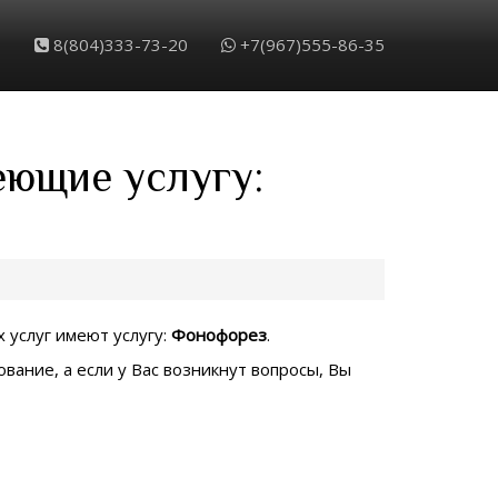
8(804)333-73-20
+7(967)555-86-35
еющие услугу:
 услуг имеют услугу:
Фонофорез
.
вание, а если у Вас возникнут вопросы, Вы