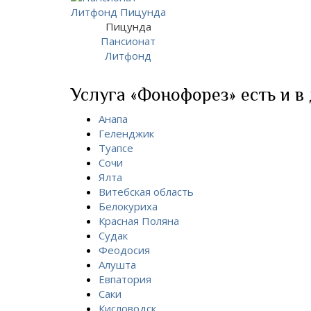
Пицунда
Пансионат
Литфонд
Услуга «Фонофорез» есть и в
Анапа
Геленджик
Туапсе
Сочи
Ялта
Витебская область
Белокуриха
Красная Поляна
Судак
Феодосия
Алушта
Евпатория
Саки
Кисловодск