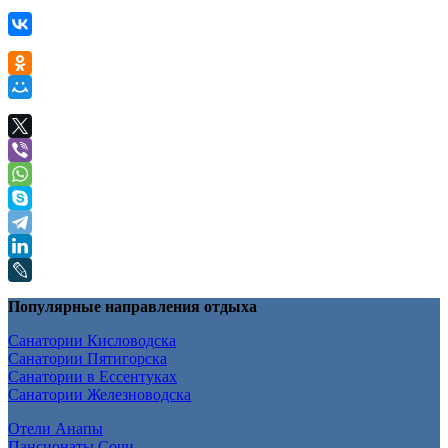
Популярные направления отдыха
Санатории Кисловодска
Санатории Пятигорска
Санатории в Ессентуках
Санатории Железноводска
Отели Анапы
Пансионаты Сочи