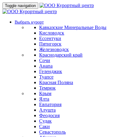
Toggle navigation
Выбрать курорт
Кавказские Минеральные Воды
Кисловодск
Ессентуки
Пятигорск
Железноводск
Краснодарский край
Сочи
Анапа
Геленджик
Туапсе
Красная Поляна
Темрюк
Крым
Ялта
Евпатория
Алушта
Феодосия
Судак
Саки
Севастополь