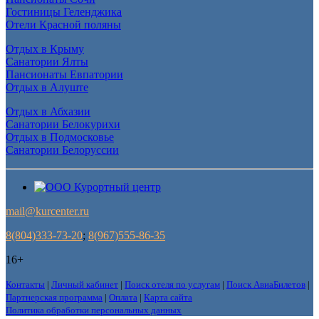
Гостиницы Геленджика
Отели Красной поляны
Отдых в Крыму
Санатории Ялты
Пансионаты Евпатории
Отдых в Алуште
Отдых в Абхазии
Санатории Белокурихи
Отдых в Подмосковье
Санатории Белоруссии
mail@kurcenter.ru
8(804)333-73-20
;
8(967)555-86-35
16+
Контакты
|
Личный кабинет
|
Поиск отеля по услугам
|
Поиск АвиаБилетов
|
Партнерская программа
|
Оплата
|
Карта сайта
Политика обработки персональных данных