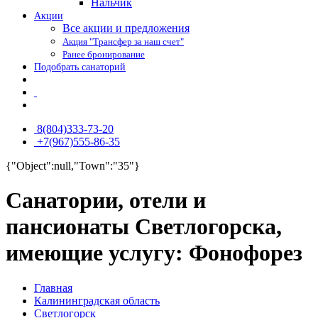
Нальчик
Акции
Все акции и предложения
Акция "Трансфер за наш счет"
Ранее бронирование
Подобрать санаторий
8(804)333-73-20
+7(967)555-86-35
{"Object":null,"Town":"35"}
Санатории, отели и
пансионаты Светлогорска,
имеющие услугу: Фонофорез
Главная
Калининградская область
Светлогорск