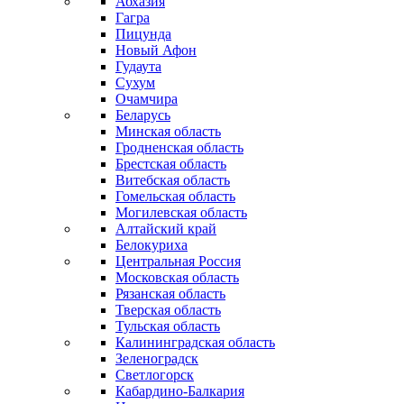
Абхазия
Гагра
Пицунда
Новый Афон
Гудаута
Сухум
Очамчира
Беларусь
Минская область
Гродненская область
Брестская область
Витебская область
Гомельская область
Могилевская область
Алтайский край
Белокуриха
Центральная Россия
Московская область
Рязанская область
Тверская область
Тульская область
Калининградская область
Зеленоградск
Светлогорск
Кабардино-Балкария