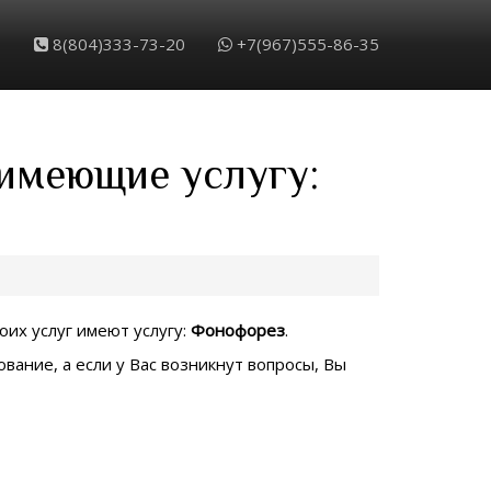
8(804)333-73-20
+7(967)555-86-35
 имеющие услугу:
оих услуг имеют услугу:
Фонофорез
.
вание, а если у Вас возникнут вопросы, Вы