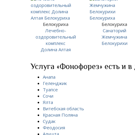
Белокуриха
Белокуриха
Лечебно-
Санаторий
оздоровительный
Жемчужина
комплекс
Белокурихи
Долина Алтая
Услуга «Фонофорез» есть и в
Анапа
Геленджик
Туапсе
Сочи
Ялта
Витебская область
Красная Поляна
Судак
Феодосия
Алушта