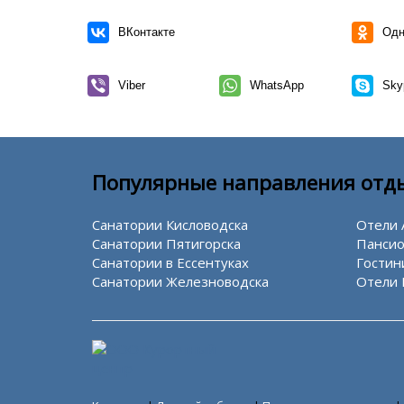
ВКонтакте
Одн
Viber
WhatsApp
Sky
Популярные направления отд
Санатории Кисловодска
Отели 
Санатории Пятигорска
Пансио
Санатории в Ессентуках
Гостин
Санатории Железноводска
Отели 