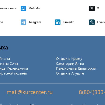
оклассники
Мой Мир
X
pe
Telegram
LinkedIn
LiveJ
ыха
Анапы
Отдых в Крыму
наты Сочи
Санатории Ялты
ицы Геленджика
Пансионаты Евпатории
Красной поляны
Отдых в Алуште
mail@kurcenter.ru
8(804)333