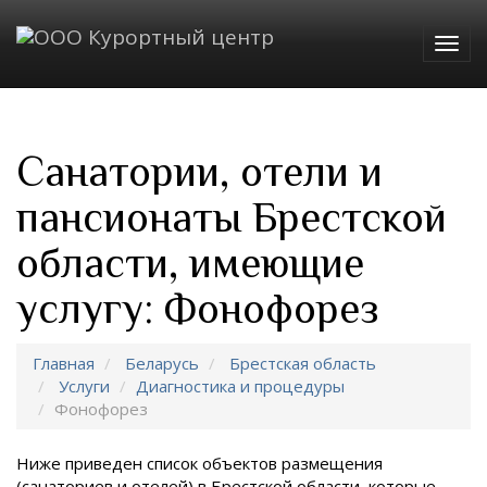
Togg
navig
Санатории, отели и
пансионаты Брестской
области, имеющие
услугу: Фонофорез
Главная
Беларусь
Брестская область
Услуги
Диагностика и процедуры
Фонофорез
Ниже приведен список объектов размещения
(санаториев и отелей) в
Брестской области, которые