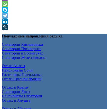
Популярные направления отдыха
Санатории Кисловодска
Санатории Пятигорска
Санатории в Ессентуках
Санатории Железноводска
Отели Анапы
Пансионаты Сочи
Гостиницы Геленджика
Отели Красной поляны
Отдых в Крыму
Санатории Ялты
Пансионаты Евпатории
Отдых в Алуште
Отдых в Абхазии