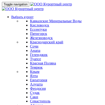
Toggle navigation
Выбрать курорт
Кавказские Минеральные Воды
Кисловодск
Ессентуки
Пятигорск
Железноводск
Краснодарский край
Сочи
Анапа
Геленджик
Туапсе
Красная Поляна
Темрюк
Крым
Ялта
Евпатория
Алушта
Феодосия
Судак
Саки
Севастополь