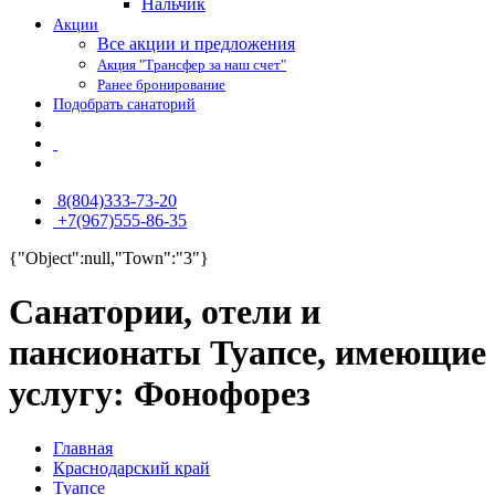
Нальчик
Акции
Все акции и предложения
Акция "Трансфер за наш счет"
Ранее бронирование
Подобрать санаторий
8(804)333-73-20
+7(967)555-86-35
{"Object":null,"Town":"3"}
Санатории, отели и
пансионаты Туапсе, имеющие
услугу: Фонофорез
Главная
Краснодарский край
Туапсе