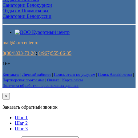
Санатории Белокурихи
Отдых в Подмосковье
Санатории Белоруссии
mail@kurcenter.ru
8(804)333-73-20
;
8(967)555-86-35
16+
Контакты
|
Личный кабинет
|
Поиск отеля по услугам
|
Поиск АвиаБилетов
|
Партнерская программа
|
Оплата
|
Карта сайта
Политика обработки персональных данных
×
Заказать обратный звонок
Шаг 1
Шаг 2
Шаг 3