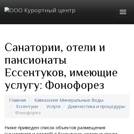
Togg
navig
Санатории, отели и
пансионаты
Ессентуков, имеющие
услугу: Фонофорез
Главная
Кавказские Минеральные Воды
Ессентуки
Услуги
Диагностика и процедуры
Фонофорез
Ниже приведен список объектов размещения
(санаториев и отелей) в
Ессентуках, которые среди