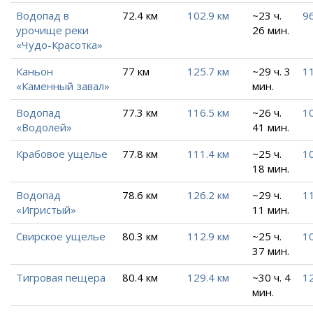
Водопад в
72.4 км
102.9 км
~23 ч.
96
урочище реки
26 мин.
«Чудо-Красотка»
Каньон
77 км
125.7 км
~29 ч. 3
11
«Каменный завал»
мин.
Водопад
77.3 км
116.5 км
~26 ч.
10
«Водолей»
41 мин.
Крабовое ущелье
77.8 км
111.4 км
~25 ч.
1
18 мин.
Водопад
78.6 км
126.2 км
~29 ч.
11
«Игристый»
11 мин.
Свирское ущелье
80.3 км
112.9 км
~25 ч.
10
37 мин.
Тигровая пещера
80.4 км
129.4 км
~30 ч. 4
12
мин.