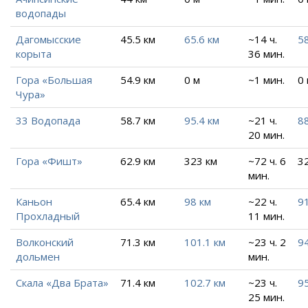
водопады
Дагомысские
45.5 км
65.6 км
~14 ч.
58
корыта
36 мин.
Гора «Большая
54.9 км
0 м
~1 мин.
0
Чура»
33 Водопада
58.7 км
95.4 км
~21 ч.
88
20 мин.
Гора «Фишт»
62.9 км
323 км
~72 ч. 6
32
мин.
Каньон
65.4 км
98 км
~22 ч.
91
Прохладный
11 мин.
Волконский
71.3 км
101.1 км
~23 ч. 2
94
дольмен
мин.
Скала «Два Брата»
71.4 км
102.7 км
~23 ч.
95
25 мин.