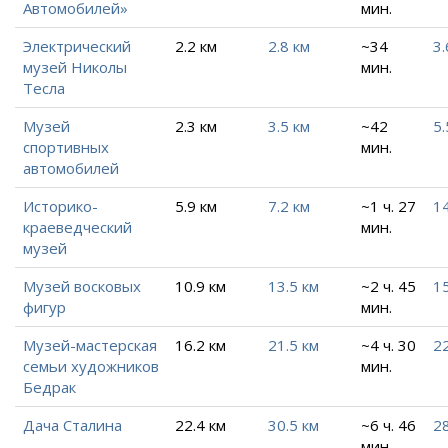
Автомобилей»
мин.
Электрический
2.2 км
2.8 км
~34
3.
музей Николы
мин.
Тесла
Музей
2.3 км
3.5 км
~42
5.
спортивных
мин.
автомобилей
Историко-
5.9 км
7.2 км
~1 ч. 27
14
краеведческий
мин.
музей
Музей восковых
10.9 км
13.5 км
~2 ч. 45
15
фигур
мин.
Музей-мастерская
16.2 км
21.5 км
~4 ч. 30
2
семьи художников
мин.
Бедрак
Дача Сталина
22.4 км
30.5 км
~6 ч. 46
28
мин.