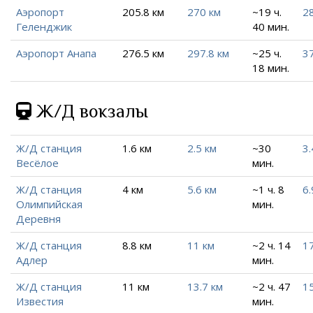
Аэропорт
205.8 км
270 км
~19 ч.
28
Геленджик
40 мин.
Аэропорт Анапа
276.5 км
297.8 км
~25 ч.
3
18 мин.
Ж/Д вокзалы
Ж/Д станция
1.6 км
2.5 км
~30
3.
Весёлое
мин.
Ж/Д станция
4 км
5.6 км
~1 ч. 8
6.
Олимпийская
мин.
Деревня
Ж/Д станция
8.8 км
11 км
~2 ч. 14
17
Адлер
мин.
Ж/Д станция
11 км
13.7 км
~2 ч. 47
15
Известия
мин.