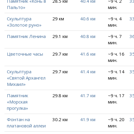
Памятник «Конь в
28.5 км
40.4 км
~9 ч. 2
33
Пальто»
мин.
Скульптура
29 км
40.6 км
~9 ч. 4
33
«Золотое руно»
мин.
Памятник Ленина
29.1 км
40.8 км
~9 ч. 7
3
мин.
Цветочные часы
29.7 км
41.6 км
~9 ч. 16
35
мин.
Скульптура
29.7 км
41.4 км
~9 ч. 14
35
«Святой Архангел
мин.
Михаил»
Памятник
29.8 км
41.7 км
~9 ч. 17
35
«Морская
мин.
прогулка»
Фонтан на
30.2 км
41.9 км
~9 ч. 20
35
платановой аллеи
мин.