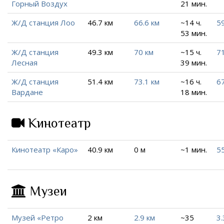
Горный Воздух
21 мин.
Ж/Д станция Лоо
46.7 км
66.6 км
~14 ч.
59
53 мин.
Ж/Д станция
49.3 км
70 км
~15 ч.
71
Лесная
39 мин.
Ж/Д станция
51.4 км
73.1 км
~16 ч.
67
Вардане
18 мин.
Кинотеатр
Кинотеатр «Каро»
40.9 км
0 м
~1 мин.
5
Музеи
Музей «Ретро
2 км
2.9 км
~35
3.