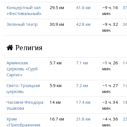
Концертный зал
29.5 км
41.6 км
~9 ч. 16
35
«Фестивальный»
мин.
Зеленый театр
30.9 км
42.8 км
~9 ч. 32
36
мин.
Религия
Армянская
5.7 км
7.1 км
~1 ч. 26
14
Церковь «Сурб
мин.
Саргис»
Свято-Троицкая
5.9 км
7.2 км
~1 ч. 27
14
церковь
мин.
Часовня Феодора
14 км
17.4 км
~3 ч. 34
18
Ушакова
мин.
Храм
16.7 км
21.8 км
~4 ч. 36
2
«Преображения
мин.