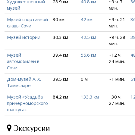
Художественный
28.9 км
40.8 км
~9 ч. 7
36
музей
мин.
Музей спортивной
30 км
42 км
~9 ч. 21
36
славы Сочи
мин.
Музей истории
30.3 км
42.5 км
~9 ч. 28
3
мин.
Музей
39.4 км
55.6 км
~12 ч.
48
автомобилей в
24 мин.
Сочи
Дом-музей А. Х.
39.5 км
0 м
~1 мин.
51
Таммсааре
Музей «Усадьба
84.2 км
133.3 км
~30 ч.
12
причерноморского
27 мин.
шапсуга»
Экскурсии