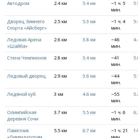
Автодром
2.4 км
5.4 км
~1 ч. 5
5.
мин.
Дворец Зимнего
2.5 км
5.3 км
~1 ч. 4
5.
Спорта «Айсберг»
мин.
Ледовая Арена
2.6 км
3.8 км
~46
4.
«Шайба»
мин.
Стена Чемпионов
2.8 км
3.4 км
~41
5.
мин.
Ледовый дворец
2.9 км
3.6 км
~44
5.
мин.
Ледяной куб
3 км
4.6 км
~55
5.
мин.
Олимпийская
3.7 км
5.5 км
~1 ч. 6
6.
деревня Сочи
мин.
Памятник
5.5 км
6.7 км
~1 ч. 21
14
«Ликвидаторам
мин.