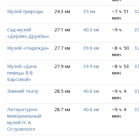
Музей природы
24.3 км
35 км
~7 ч. 51
3
мин.
Сад-музей
27.1 км
40.3 км
~9 ч.
35
«Дерево Дружбы»
Музей «Надежда»
27.7 км
39.6 км
~8 ч. 50
32
мин.
Музей «Дача
27.9 км
39.9 км
~8 ч. 53
33
певицы В.В.
мин.
Барсовой»
Зимний театр
28.5 км
40.6 км
~9 ч. 4
33
мин.
Литературно-
28.7 км
40.6 км
~9 ч. 4
33
мемориальный
мин.
музей Н. А.
Островского