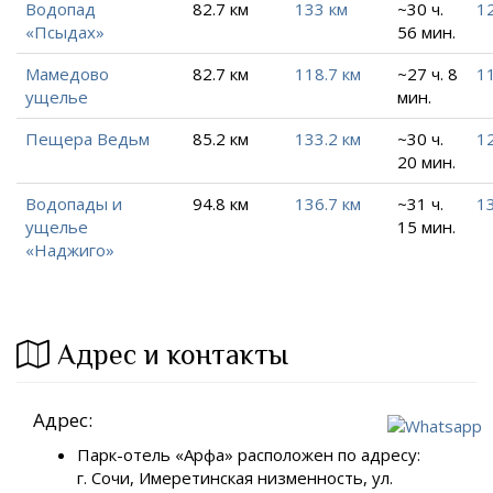
Водопад
82.7 км
133 км
~30 ч.
12
«Псыдах»
56 мин.
Мамедово
82.7 км
118.7 км
~27 ч. 8
11
ущелье
мин.
Пещера Ведьм
85.2 км
133.2 км
~30 ч.
12
20 мин.
Водопады и
94.8 км
136.7 км
~31 ч.
1
ущелье
15 мин.
«Наджиго»
Адрес и контакты
Адрес:
Парк-отель «Арфа» расположен по адресу:
г. Сочи, Имеретинская низменность, ул.