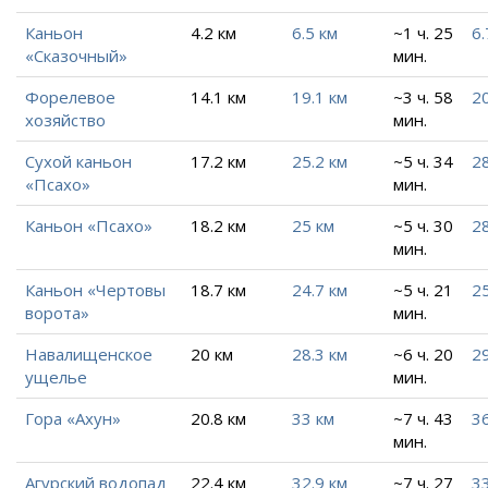
Каньон
4.2 км
6.5 км
~1 ч. 25
6.
«Сказочный»
мин.
Форелевое
14.1 км
19.1 км
~3 ч. 58
20
хозяйство
мин.
Сухой каньон
17.2 км
25.2 км
~5 ч. 34
28
«Псахо»
мин.
Каньон «Псахо»
18.2 км
25 км
~5 ч. 30
28
мин.
Каньон «Чертовы
18.7 км
24.7 км
~5 ч. 21
25
ворота»
мин.
Навалищенское
20 км
28.3 км
~6 ч. 20
2
ущелье
мин.
Гора «Ахун»
20.8 км
33 км
~7 ч. 43
36
мин.
Агурский водопад
22.4 км
32.9 км
~7 ч. 27
3