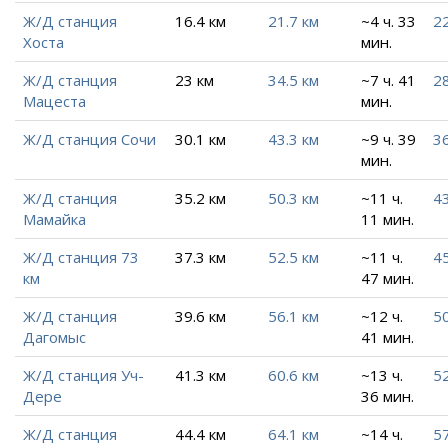
Ж/Д станция
16.4 км
21.7 км
~4 ч. 33
22
Хоста
мин.
Ж/Д станция
23 км
34.5 км
~7 ч. 41
28
Мацеста
мин.
Ж/Д станция Сочи
30.1 км
43.3 км
~9 ч. 39
36
мин.
Ж/Д станция
35.2 км
50.3 км
~11 ч.
43
Мамайка
11 мин.
Ж/Д станция 73
37.3 км
52.5 км
~11 ч.
45
км
47 мин.
Ж/Д станция
39.6 км
56.1 км
~12 ч.
5
Дагомыс
41 мин.
Ж/Д станция Уч-
41.3 км
60.6 км
~13 ч.
52
Дере
36 мин.
Ж/Д станция
44.4 км
64.1 км
~14 ч.
57