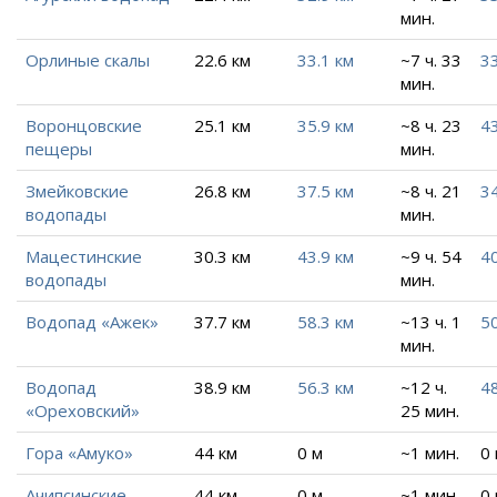
мин.
Орлиные скалы
22.6 км
33.1 км
~7 ч. 33
33
мин.
Воронцовские
25.1 км
35.9 км
~8 ч. 23
43
пещеры
мин.
Змейковские
26.8 км
37.5 км
~8 ч. 21
34
водопады
мин.
Мацестинские
30.3 км
43.9 км
~9 ч. 54
40
водопады
мин.
Водопад «Ажек»
37.7 км
58.3 км
~13 ч. 1
50
мин.
Водопад
38.9 км
56.3 км
~12 ч.
48
«Ореховский»
25 мин.
Гора «Амуко»
44 км
0 м
~1 мин.
0
Ачипсинские
44 км
0 м
~1 мин.
0