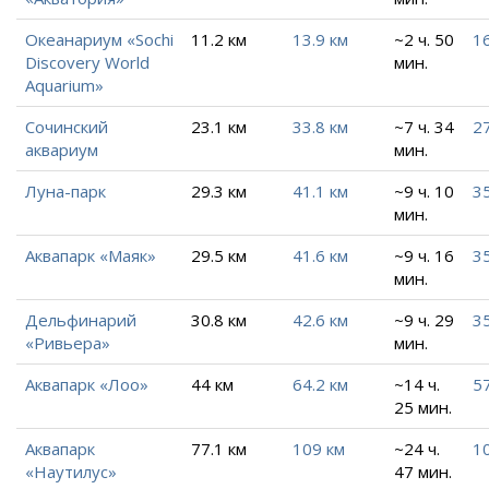
Океанариум «Sochi
11.2 км
13.9 км
~2 ч. 50
16
Discovery World
мин.
Aquarium»
Сочинский
23.1 км
33.8 км
~7 ч. 34
27
аквариум
мин.
Луна-парк
29.3 км
41.1 км
~9 ч. 10
35
мин.
Аквапарк «Маяк»
29.5 км
41.6 км
~9 ч. 16
35
мин.
Дельфинарий
30.8 км
42.6 км
~9 ч. 29
35
«Ривьера»
мин.
Аквапарк «Лоо»
44 км
64.2 км
~14 ч.
5
25 мин.
Аквапарк
77.1 км
109 км
~24 ч.
10
«Наутилус»
47 мин.