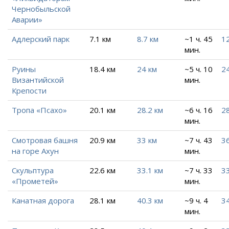
Чернобыльской
Аварии»
Адлерский парк
7.1 км
8.7 км
~1 ч. 45
12
мин.
Руины
18.4 км
24 км
~5 ч. 10
24
Византийской
мин.
Крепости
Тропа «Псахо»
20.1 км
28.2 км
~6 ч. 16
28
мин.
Смотровая башня
20.9 км
33 км
~7 ч. 43
36
на горе Ахун
мин.
Скульптура
22.6 км
33.1 км
~7 ч. 33
33
«Прометей»
мин.
Канатная дорога
28.1 км
40.3 км
~9 ч. 4
34
мин.