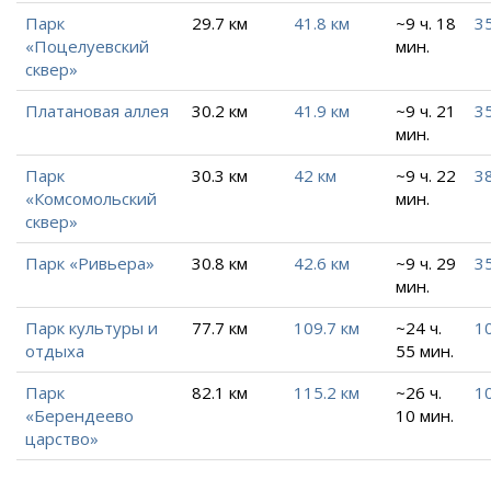
Парк
29.7 км
41.8 км
~9 ч. 18
35
«Поцелуевский
мин.
сквер»
Платановая аллея
30.2 км
41.9 км
~9 ч. 21
35
мин.
Парк
30.3 км
42 км
~9 ч. 22
38
«Комсомольский
мин.
сквер»
Парк «Ривьера»
30.8 км
42.6 км
~9 ч. 29
35
мин.
Парк культуры и
77.7 км
109.7 км
~24 ч.
10
отдыха
55 мин.
Парк
82.1 км
115.2 км
~26 ч.
10
«Берендеево
10 мин.
царство»