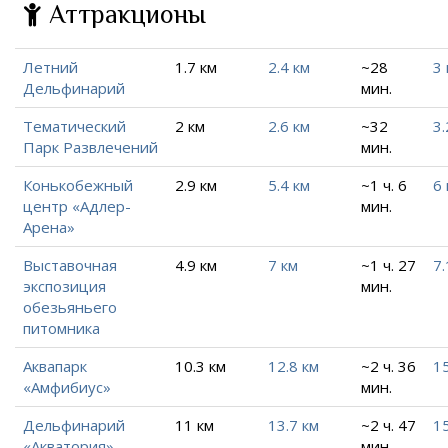
Аттракционы
Летний
1.7 км
2.4 км
~28
3 
Дельфинарий
мин.
Тематический
2 км
2.6 км
~32
3.
Парк Развлечений
мин.
Конькобежный
2.9 км
5.4 км
~1 ч. 6
6 
центр «Адлер-
мин.
Арена»
Выставочная
4.9 км
7 км
~1 ч. 27
7.
экспозиция
мин.
обезьяньего
питомника
Аквапарк
10.3 км
12.8 км
~2 ч. 36
15
«Амфибиус»
мин.
Дельфинарий
11 км
13.7 км
~2 ч. 47
15
«Акватория»
мин.