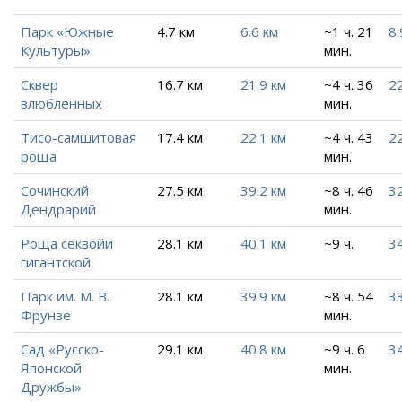
Парк «Южные
4.7 км
6.6 км
~1 ч. 21
8.
Культуры»
мин.
Сквер
16.7 км
21.9 км
~4 ч. 36
22
влюбленных
мин.
Тисо-самшитовая
17.4 км
22.1 км
~4 ч. 43
22
роща
мин.
Сочинский
27.5 км
39.2 км
~8 ч. 46
32
Дендрарий
мин.
Роща секвойи
28.1 км
40.1 км
~9 ч.
34
гигантской
Парк им. М. В.
28.1 км
39.9 км
~8 ч. 54
33
Фрунзе
мин.
Сад «Русско-
29.1 км
40.8 км
~9 ч. 6
34
Японской
мин.
Дружбы»