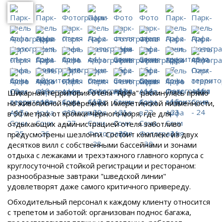
Шикарная территория отеля "Арфа" раскинулась прямо
на живописной набережной Имеретинской низменности,
в 50 метрах от кромки Черного моря, где для
отдыхающих администрацией отеля заботливо
предусмотрены шезлонги. Состоит комплекс из двух
десятков вилл с собственными бассейнами и зонами
отдыха с лежаками и трехэтажного главного корпуса с
круглосуточной стойкой регистрации и рестораном:
разнообразные завтраки "шведской линии"
удовлетворят даже самого критичного привереду.
Обходительный персонал к каждому клиенту относится
с трепетом и заботой: организован поднос багажа,