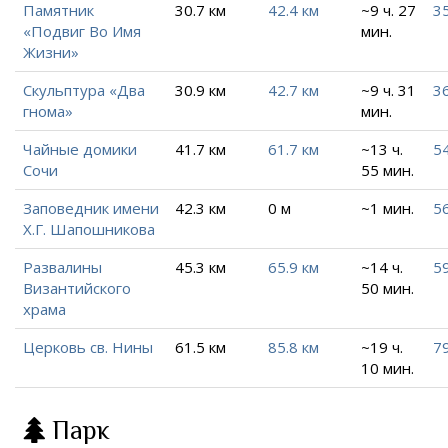
Памятник
30.7 км
42.4 км
~9 ч. 27
35
«Подвиг Во Имя
мин.
Жизни»
Скульптура «Два
30.9 км
42.7 км
~9 ч. 31
3
гнома»
мин.
Чайные домики
41.7 км
61.7 км
~13 ч.
54
Сочи
55 мин.
Заповедник имени
42.3 км
0 м
~1 мин.
56
Х.Г. Шапошникова
Развалины
45.3 км
65.9 км
~14 ч.
5
Византийского
50 мин.
храма
Церковь св. Нины
61.5 км
85.8 км
~19 ч.
7
10 мин.
Парк