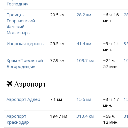
Господня»
Троице-
20.5 км
28.2 км
~6 ч. 16
28
Георгиевский
мин.
Женский
Монастырь
Иверская церковь
29.5 км
41.4 км
~9 ч. 14
35
мин.
Храм «Пресвятой
77.9 км
109.7 км
~24 ч.
10
Богородицы»
57 мин.
Аэропорт
Аэропорт Адлер
7.1 км
15.6 км
~3 ч. 17
12
мин.
Аэропорт
194.7 км
313.4 км
~68 ч.
31
Краснодар
12 мин.