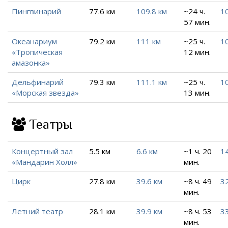
Пингвинарий
77.6 км
109.8 км
~24 ч.
10
57 мин.
Океанариум
79.2 км
111 км
~25 ч.
10
«Тропическая
12 мин.
амазонка»
Дельфинарий
79.3 км
111.1 км
~25 ч.
10
«Морская звезда»
13 мин.
Театры
Концертный зал
5.5 км
6.6 км
~1 ч. 20
14
«Мандарин Холл»
мин.
Цирк
27.8 км
39.6 км
~8 ч. 49
32
мин.
Летний театр
28.1 км
39.9 км
~8 ч. 53
33
мин.