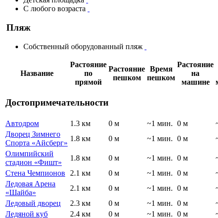
С любого возраста
Пляж
Собственный оборудованный пляж
Растояние
Растояние
Растояние
Время
Название
по
на
пешком
пешком
прямой
машине
Достопримечательности
Автодром
1.3 км
0 м
~1 мин.
0 м
Дворец Зимнего
1.8 км
0 м
~1 мин.
0 м
Спорта «Айсберг»
Олимпийский
1.8 км
0 м
~1 мин.
0 м
стадион «Фишт»
Стена Чемпионов
2.1 км
0 м
~1 мин.
0 м
Ледовая Арена
2.1 км
0 м
~1 мин.
0 м
«Шайба»
Ледовый дворец
2.3 км
0 м
~1 мин.
0 м
Ледяной куб
2.4 км
0 м
~1 мин.
0 м