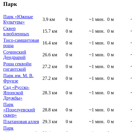
Парк
Парк «Южные
3.9 км
0 м
~1 мин.
0 м
Культуры»
Сквер
15.7 км
0 м
~1 мин.
0 м
влюбленных
Тисо-самшитовая
16.4 км
0 м
~1 мин.
0 м
роща
Сочинский
26.6 км
0 м
~1 мин.
0 м
Дендрарий
Роща секвойи
27.2 км
0 м
~1 мин.
0 м
гигантской
Парк им. М. В.
27.2 км
0 м
~1 мин.
0 м
Фрунзе
Сад «Русско-
Японской
28.3 км
0 м
~1 мин.
0 м
Дружбы»
Парк
«Поцелуевский
28.8 км
0 м
~1 мин.
0 м
сквер»
Платановая аллея
29.3 км
0 м
~1 мин.
0 м
Парк