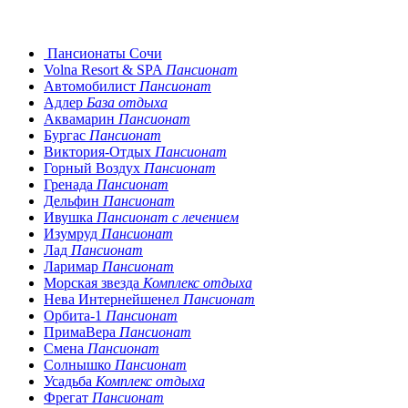
Пансионаты Сочи
Volna Resort & SPA
Пансионат
Автомобилист
Пансионат
Адлер
База отдыха
Аквамарин
Пансионат
Бургас
Пансионат
Виктория-Отдых
Пансионат
Горный Воздух
Пансионат
Гренада
Пансионат
Дельфин
Пансионат
Ивушка
Пансионат с лечением
Изумруд
Пансионат
Лад
Пансионат
Ларимар
Пансионат
Морская звезда
Комплекс отдыха
Нева Интернейшенел
Пансионат
Орбита-1
Пансионат
ПримаВера
Пансионат
Смена
Пансионат
Солнышко
Пансионат
Усадьба
Комплекс отдыха
Фрегат
Пансионат