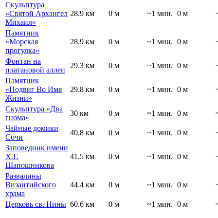
Скульптура
«Святой Архангел
28.9 км
0 м
~1 мин.
0 м
Михаил»
Памятник
«Морская
28.9 км
0 м
~1 мин.
0 м
прогулка»
Фонтан на
29.3 км
0 м
~1 мин.
0 м
платановой аллеи
Памятник
«Подвиг Во Имя
29.8 км
0 м
~1 мин.
0 м
Жизни»
Скульптура «Два
30 км
0 м
~1 мин.
0 м
гнома»
Чайные домики
40.8 км
0 м
~1 мин.
0 м
Сочи
Заповедник имени
Х.Г.
41.5 км
0 м
~1 мин.
0 м
Шапошникова
Развалины
Византийского
44.4 км
0 м
~1 мин.
0 м
храма
Церковь св. Нины
60.6 км
0 м
~1 мин.
0 м