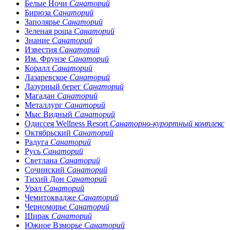
Белые Ночи
Санаторий
Бирюза
Санаторий
Заполярье
Санаторий
Зеленая роща
Санаторий
Знание
Санаторий
Известия
Санаторий
Им. Фрунзе
Санаторий
Коралл
Санаторий
Лазаревское
Санаторий
Лазурный берег
Санаторий
Магадан
Санаторий
Металлург
Санаторий
Мыс Видный
Санаторий
Одиссея Wellness Resort
Санаторно-курортный комплекс
Октябрьский
Санаторий
Радуга
Санаторий
Русь
Санаторий
Светлана
Санаторий
Сочинский
Санаторий
Тихий Дон
Санаторий
Урал
Санаторий
Чемитоквадже
Санаторий
Черноморье
Санаторий
Ширак
Санаторий
Южное Взморье
Санаторий