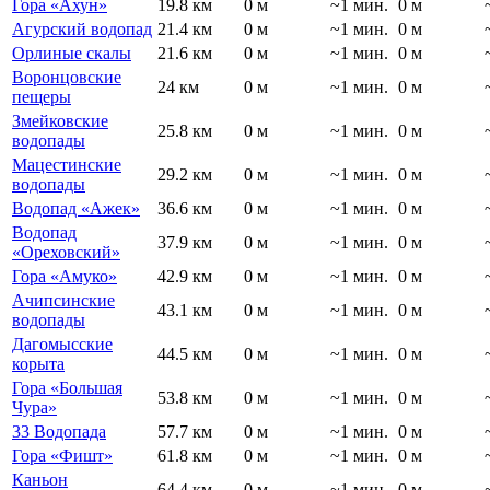
Гора «Ахун»
19.8 км
0 м
~1 мин.
0 м
Агурский водопад
21.4 км
0 м
~1 мин.
0 м
Орлиные скалы
21.6 км
0 м
~1 мин.
0 м
Воронцовские
24 км
0 м
~1 мин.
0 м
пещеры
Змейковские
25.8 км
0 м
~1 мин.
0 м
водопады
Мацестинские
29.2 км
0 м
~1 мин.
0 м
водопады
Водопад «Ажек»
36.6 км
0 м
~1 мин.
0 м
Водопад
37.9 км
0 м
~1 мин.
0 м
«Ореховский»
Гора «Амуко»
42.9 км
0 м
~1 мин.
0 м
Ачипсинские
43.1 км
0 м
~1 мин.
0 м
водопады
Дагомысские
44.5 км
0 м
~1 мин.
0 м
корыта
Гора «Большая
53.8 км
0 м
~1 мин.
0 м
Чура»
33 Водопада
57.7 км
0 м
~1 мин.
0 м
Гора «Фишт»
61.8 км
0 м
~1 мин.
0 м
Каньон
64.4 км
0 м
~1 мин.
0 м