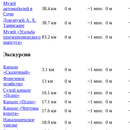
Музей
автомобилей в
38.4 км
0 м
~1 мин.
0 м
Сочи
Дом-музей А. Х.
38.7 км
0 м
~1 мин.
0 м
Таммсааре
Музей «Усадьба
причерноморского
83.2 км
0 м
~1 мин.
0 м
шапсуга»
Экскурсии
Каньон
3.1 км
0 м
~1 мин.
0 м
«Сказочный»
Форелевое
13 км
0 м
~1 мин.
0 м
хозяйство
Сухой каньон
16.1 км
0 м
~1 мин.
0 м
«Псахо»
Каньон «Псахо»
17.1 км
0 м
~1 мин.
0 м
Каньон «Чертовы
17.6 км
0 м
~1 мин.
0 м
ворота»
Навалищенское
18.9 км
0 м
~1 мин.
0 м
ущелье