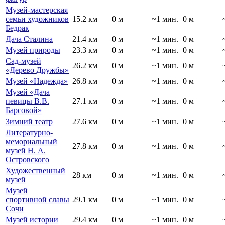
Музей-мастерская
семьи художников
15.2 км
0 м
~1 мин.
0 м
Бедрак
Дача Сталина
21.4 км
0 м
~1 мин.
0 м
Музей природы
23.3 км
0 м
~1 мин.
0 м
Сад-музей
26.2 км
0 м
~1 мин.
0 м
«Дерево Дружбы»
Музей «Надежда»
26.8 км
0 м
~1 мин.
0 м
Музей «Дача
певицы В.В.
27.1 км
0 м
~1 мин.
0 м
Барсовой»
Зимний театр
27.6 км
0 м
~1 мин.
0 м
Литературно-
мемориальный
27.8 км
0 м
~1 мин.
0 м
музей Н. А.
Островского
Художественный
28 км
0 м
~1 мин.
0 м
музей
Музей
спортивной славы
29.1 км
0 м
~1 мин.
0 м
Сочи
Музей истории
29.4 км
0 м
~1 мин.
0 м