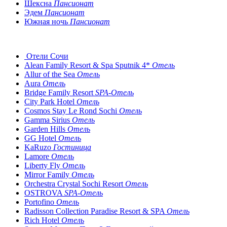
Шексна
Пансионат
Эдем
Пансионат
Южная ночь
Пансионат
Отели Сочи
Alean Family Resort & Spa Sputnik 4*
Отель
Allur of the Sea
Отель
Aura
Отель
Bridge Family Resort
SPA-Отель
City Park Hotel
Отель
Cosmos Stay Le Rond Sochi
Отель
Gamma Sirius
Отель
Garden Hills
Отель
GG Hotel
Отель
KaRuzo
Гостиница
Lamore
Отель
Liberty Fly
Отель
Mirror Family
Отель
Orchestra Crystal Sochi Resort
Отель
OSTROVA
SPA-Отель
Portofino
Отель
Radisson Collection Paradise Resort & SPA
Отель
Rich Hotel
Отель