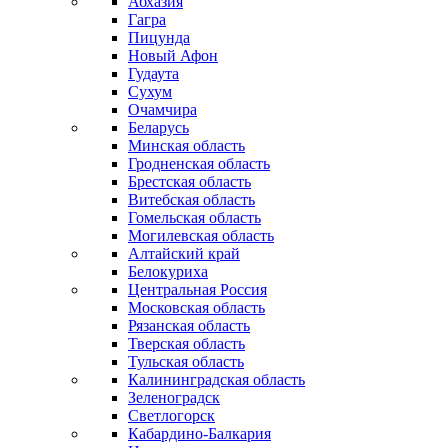
Абхазия
Гагра
Пицунда
Новый Афон
Гудаута
Сухум
Очамчира
Беларусь
Минская область
Гродненская область
Брестская область
Витебская область
Гомельская область
Могилевская область
Алтайский край
Белокуриха
Центральная Россия
Московская область
Рязанская область
Тверская область
Тульская область
Калининградская область
Зеленоградск
Светлогорск
Кабардино-Балкария