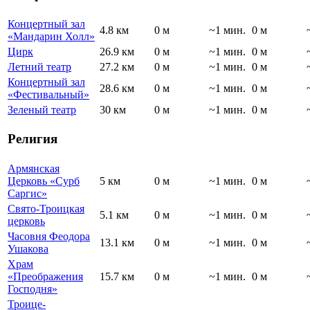
Концертный зал
4.8 км
0 м
~1 мин.
0 м
«Мандарин Холл»
Цирк
26.9 км
0 м
~1 мин.
0 м
Летний театр
27.2 км
0 м
~1 мин.
0 м
Концертный зал
28.6 км
0 м
~1 мин.
0 м
«Фестивальный»
Зеленый театр
30 км
0 м
~1 мин.
0 м
Религия
Армянская
Церковь «Сурб
5 км
0 м
~1 мин.
0 м
Саргис»
Свято-Троицкая
5.1 км
0 м
~1 мин.
0 м
церковь
Часовня Феодора
13.1 км
0 м
~1 мин.
0 м
Ушакова
Храм
«Преображения
15.7 км
0 м
~1 мин.
0 м
Господня»
Троице-