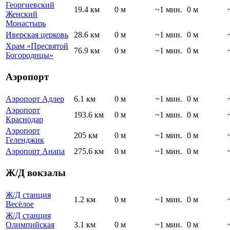
Георгиевский
19.4 км
0 м
~1 мин.
0 м
Женский
Монастырь
Иверская церковь
28.6 км
0 м
~1 мин.
0 м
Храм «Пресвятой
76.9 км
0 м
~1 мин.
0 м
Богородицы»
Аэропорт
Аэропорт Адлер
6.1 км
0 м
~1 мин.
0 м
Аэропорт
193.6 км
0 м
~1 мин.
0 м
Краснодар
Аэропорт
205 км
0 м
~1 мин.
0 м
Геленджик
Аэропорт Анапа
275.6 км
0 м
~1 мин.
0 м
Ж/Д вокзалы
Ж/Д станция
1.2 км
0 м
~1 мин.
0 м
Весёлое
Ж/Д станция
Олимпийская
3.1 км
0 м
~1 мин.
0 м