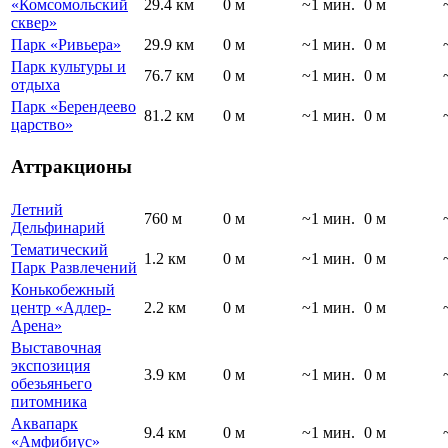
«Комсомольский
29.4 км
0 м
~1 мин.
0 м
сквер»
Парк «Ривьера»
29.9 км
0 м
~1 мин.
0 м
Парк культуры и
76.7 км
0 м
~1 мин.
0 м
отдыха
Парк «Берендеево
81.2 км
0 м
~1 мин.
0 м
царство»
Аттракционы
Летний
760 м
0 м
~1 мин.
0 м
Дельфинарий
Тематический
1.2 км
0 м
~1 мин.
0 м
Парк Развлечений
Конькобежный
центр «Адлер-
2.2 км
0 м
~1 мин.
0 м
Арена»
Выставочная
экспозиция
3.9 км
0 м
~1 мин.
0 м
обезьяньего
питомника
Аквапарк
9.4 км
0 м
~1 мин.
0 м
«Амфибиус»