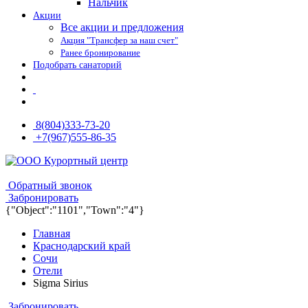
Нальчик
Акции
Все акции и предложения
Акция "Трансфер за наш счет"
Ранее бронирование
Подобрать санаторий
8(804)333-73-20
+7(967)555-86-35
8(804)333-73-20
8(967)555-86-35
Обратный звонок
Забронировать
{"Object":"1101","Town":"4"}
Главная
Краснодарский край
Сочи
Отели
Sigma Sirius
Забронировать