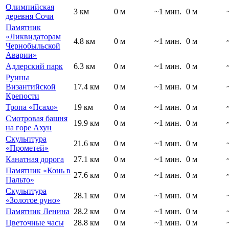
Олимпийская
3 км
0 м
~1 мин.
0 м
деревня Сочи
Памятник
«Ликвидаторам
4.8 км
0 м
~1 мин.
0 м
Чернобыльской
Аварии»
Адлерский парк
6.3 км
0 м
~1 мин.
0 м
Руины
Византийской
17.4 км
0 м
~1 мин.
0 м
Крепости
Тропа «Псахо»
19 км
0 м
~1 мин.
0 м
Смотровая башня
19.9 км
0 м
~1 мин.
0 м
на горе Ахун
Скульптура
21.6 км
0 м
~1 мин.
0 м
«Прометей»
Канатная дорога
27.1 км
0 м
~1 мин.
0 м
Памятник «Конь в
27.6 км
0 м
~1 мин.
0 м
Пальто»
Скульптура
28.1 км
0 м
~1 мин.
0 м
«Золотое руно»
Памятник Ленина
28.2 км
0 м
~1 мин.
0 м
Цветочные часы
28.8 км
0 м
~1 мин.
0 м