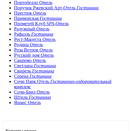
Портобелло
Отель
Поручик Ржевский Арт-Отель
Гостиница
Престиж
Отель
Приморская
Гостиница
Прометей Клуб
SPA-Отель
Радужный
Отель
Рафаэль
Гостиница
Рест-Мацеста
Отель
Родина
Отель
Роза Ветров
Отель
Русский дом
Отель
Санремо
Отель
Светлана
Гостиница
Свирель
Гостиница
Серена
Гостиница
Сочи Парк Отель
Гостинично-оздоровительный
комплекс
Сочи-Бриз
Отель
Штиль
Гостиница
Янаис
Отель
Курорты рядом