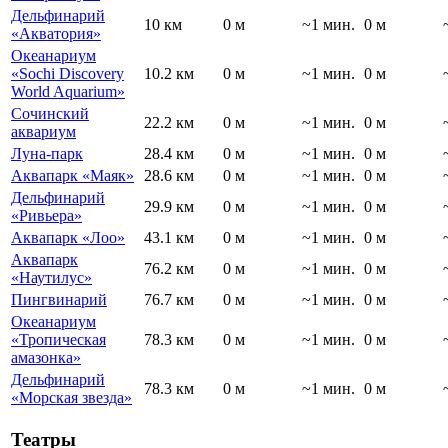
Дельфинарий
10 км
0 м
~1 мин.
0 м
«Акватория»
Океанариум
«Sochi Discovery
10.2 км
0 м
~1 мин.
0 м
World Aquarium»
Сочинский
22.2 км
0 м
~1 мин.
0 м
аквариум
Луна-парк
28.4 км
0 м
~1 мин.
0 м
Аквапарк «Маяк»
28.6 км
0 м
~1 мин.
0 м
Дельфинарий
29.9 км
0 м
~1 мин.
0 м
«Ривьера»
Аквапарк «Лоо»
43.1 км
0 м
~1 мин.
0 м
Аквапарк
76.2 км
0 м
~1 мин.
0 м
«Наутилус»
Пингвинарий
76.7 км
0 м
~1 мин.
0 м
Океанариум
«Тропическая
78.3 км
0 м
~1 мин.
0 м
амазонка»
Дельфинарий
78.3 км
0 м
~1 мин.
0 м
«Морская звезда»
Театры