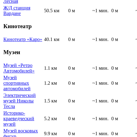
Лесная
Ж/Д станция
50.5 км
0 м
~1 мин.
0 м
Вардане
Кинотеатр
Кинотеатр «Каро»
40.1 км
0 м
~1 мин.
0 м
Музеи
Музей «Ретро
1.1 км
0 м
~1 мин.
0 м
Автомобилей»
Музей
спортивных
1.2 км
0 м
~1 мин.
0 м
автомобилей
Электрический
музей Николы
1.5 км
0 м
~1 мин.
0 м
Тесла
Историко-
краеведческий
5.2 км
0 м
~1 мин.
0 м
музей
Музей восковых
9.9 км
0 м
~1 мин.
0 м
фигур