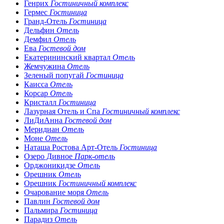
Генрих
Гостиничный комплекс
Гермес
Гостиница
Гранд-Отель
Гостиница
Дельфин
Отель
Демфил
Отель
Ева
Гостевой дом
Екатерининский квартал
Отель
Жемчужина
Отель
Зеленый попугай
Гостиница
Каисса
Отель
Корсар
Отель
Кристалл
Гостиница
Лазурная Отель и Спа
Гостиничный комплекс
ЛиДиАнна
Гостевой дом
Меридиан
Отель
Моне
Отель
Наташа Ростова Арт-Отель
Гостиница
Озеро Дивное
Парк-отель
Орджоникидзе
Отель
Орешник
Отель
Орешник
Гостиничный комплекс
Очарование моря
Отель
Павлин
Гостевой дом
Пальмира
Гостиница
Парадиз
Отель