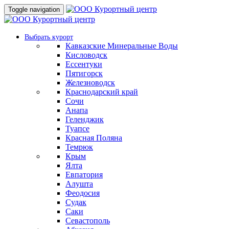
Toggle navigation
Выбрать курорт
Кавказские Минеральные Воды
Кисловодск
Ессентуки
Пятигорск
Железноводск
Краснодарский край
Сочи
Анапа
Геленджик
Туапсе
Красная Поляна
Темрюк
Крым
Ялта
Евпатория
Алушта
Феодосия
Судак
Саки
Севастополь