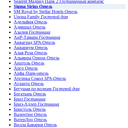
Searent Мадрид Парк 2
Гостиничный комплекс
Sigma Sirius
Отель
SM Royal by Stellar Hotels
Отель
Unona Family
Гостевой дом
Адельфия
Отель
Адмирал
Отель
Азалия
Гостиница
АиР-Тамара
Гостиница
Акваград
SPA-Отель
Аквариум
Отель
Алая Роза
Отель
Альмира Орион
Отель
Анатоль
Отель
Арго
Отель
Арфа
Парк-отель
Ателика Сокол
SPA-Отель
Атланта
Отель
Бегущая по волнам
Гостевой дом
Богатырь
Отель
Бриз
Гостиница
Бриз-Адлер
Гостиница
Бристоль
Отель
Валентин
Отель
ВатерЛоо
Отель
Вилла Бавария
Отель