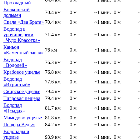
Прохладный
Волконский
70.4 км
0 м
~1 мин.
0 м
дольмен
Скала «Два Брата»
70.4 км
0 м
~1 мин.
0 м
Водопад в
урочище реки
71.4 км
0 м
~1 мин.
0 м
«Чудо-Красотка»
Каньон
76 км
0 м
~1 мин.
0 м
«Каменный завал»
Водопад
76.3 км
0 м
~1 мин.
0 м
«Водолей»
Крабовое ущелье
76.8 км
0 м
~1 мин.
0 м
Водопад
77.6 км
0 м
~1 мин.
0 м
«Игристый»
Свирское ущелье
79.4 км
0 м
~1 мин.
0 м
Тигровая пещера
79.4 км
0 м
~1 мин.
0 м
Водопад
81.7 км
0 м
~1 мин.
0 м
«Псыдах»
Мамедово ущелье
81.8 км
0 м
~1 мин.
0 м
Пещера Ведьм
84.2 км
0 м
~1 мин.
0 м
Водопады и
ущелье
93.9 км
0 м
~1 мин.
0 м