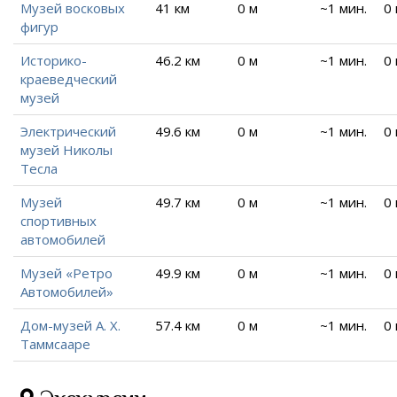
Музей восковых
41 км
0 м
~1 мин.
0
фигур
Историко-
46.2 км
0 м
~1 мин.
0
краеведческий
музей
Электрический
49.6 км
0 м
~1 мин.
0
музей Николы
Тесла
Музей
49.7 км
0 м
~1 мин.
0
спортивных
автомобилей
Музей «Ретро
49.9 км
0 м
~1 мин.
0
Автомобилей»
Дом-музей А. Х.
57.4 км
0 м
~1 мин.
0
Таммсааре