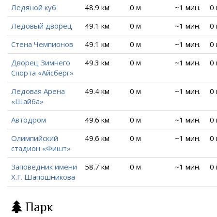
Ледяной куб
48.9 км
0 м
~1 мин.
0
Ледовый дворец
49.1 км
0 м
~1 мин.
0
Стена Чемпионов
49.1 км
0 м
~1 мин.
0
Дворец Зимнего
49.3 км
0 м
~1 мин.
0
Спорта «Айсберг»
Ледовая Арена
49.4 км
0 м
~1 мин.
0
«Шайба»
Автодром
49.6 км
0 м
~1 мин.
0
Олимпийский
49.6 км
0 м
~1 мин.
0
стадион «Фишт»
Заповедник имени
58.7 км
0 м
~1 мин.
0
Х.Г. Шапошникова
Парк