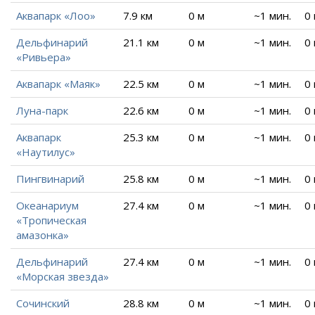
Аквапарк «Лоо»
7.9 км
0 м
~1 мин.
0
Дельфинарий
21.1 км
0 м
~1 мин.
0
«Ривьера»
Аквапарк «Маяк»
22.5 км
0 м
~1 мин.
0
Луна-парк
22.6 км
0 м
~1 мин.
0
Аквапарк
25.3 км
0 м
~1 мин.
0
«Наутилус»
Пингвинарий
25.8 км
0 м
~1 мин.
0
Океанариум
27.4 км
0 м
~1 мин.
0
«Тропическая
амазонка»
Дельфинарий
27.4 км
0 м
~1 мин.
0
«Морская звезда»
Сочинский
28.8 км
0 м
~1 мин.
0