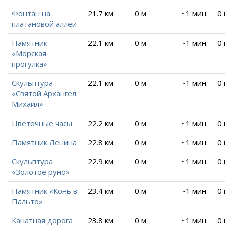
Фонтан на
21.7 км
0 м
~1 мин.
0
платановой аллеи
Памятник
22.1 км
0 м
~1 мин.
0
«Морская
прогулка»
Скульптура
22.1 км
0 м
~1 мин.
0
«Святой Архангел
Михаил»
Цветочные часы
22.2 км
0 м
~1 мин.
0
Памятник Ленина
22.8 км
0 м
~1 мин.
0
Скульптура
22.9 км
0 м
~1 мин.
0
«Золотое руно»
Памятник «Конь в
23.4 км
0 м
~1 мин.
0
Пальто»
Канатная дорога
23.8 км
0 м
~1 мин.
0