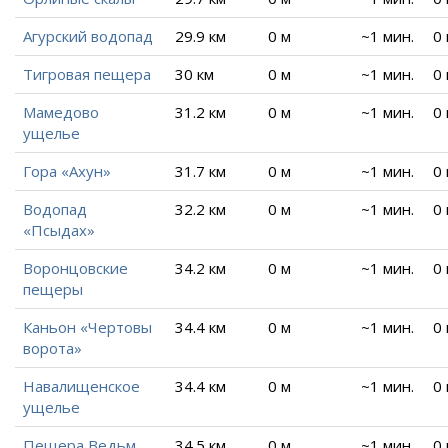
Агурский водопад
29.9 км
0 м
~1 мин.
0
Тигровая пещера
30 км
0 м
~1 мин.
0
Мамедово
31.2 км
0 м
~1 мин.
0
ущелье
Гора «Ахун»
31.7 км
0 м
~1 мин.
0
Водопад
32.2 км
0 м
~1 мин.
0
«Псыдах»
Воронцовские
34.2 км
0 м
~1 мин.
0
пещеры
Каньон «Чертовы
34.4 км
0 м
~1 мин.
0
ворота»
Навалищенское
34.4 км
0 м
~1 мин.
0
ущелье
Пещера Ведьм
34.5 км
0 м
~1 мин.
0