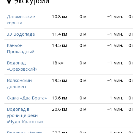
Экскурсии
Дагомысские
10.8 км
0 м
~1 мин.
0
корыта
33 Водопада
11.4 км
0 м
~1 мин.
0
Каньон
14.5 км
0 м
~1 мин.
0
Прохладный
Водопад
18 км
0 м
~1 мин.
0
«Ореховский»
Волконский
19.5 км
0 м
~1 мин.
0
дольмен
Скала «Два Брата»
19.6 км
0 м
~1 мин.
0
Водопад в
20.6 км
0 м
~1 мин.
0
урочище реки
«Чудо-Красотка»
Водопад «Ажек»
22.3 км
0 м
~1 мин.
0