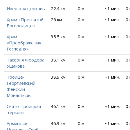
Иверская церковь
22.4 км
0 м
~1 мин.
0
Храм «Пресвятой
26 км
0 м
~1 мин.
0
Богородицы»
Храм
35.5 км
0 м
~1 мин.
0
«Преображения
Господня»
Часовня Феодора
38.1 км
0 м
~1 мин.
0
Ушакова
Троице-
38.9 км
0 м
~1 мин.
0
Георгиевский
Женский
Монастырь
Свято-Троицкая
46.1 км
0 м
~1 мин.
0
церковь
Армянская
46.3 км
0 м
~1 мин.
0
Церковь «Сурб