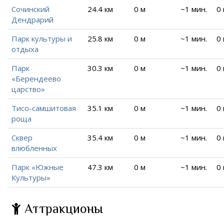
Сочинский
24.4 км
0 м
~1 мин.
0
Дендрарий
Парк культуры и
25.8 км
0 м
~1 мин.
0
отдыха
Парк
30.3 км
0 м
~1 мин.
0
«Берендеево
царство»
Тисо-самшитовая
35.1 км
0 м
~1 мин.
0
роща
Сквер
35.4 км
0 м
~1 мин.
0
влюбленных
Парк «Южные
47.3 км
0 м
~1 мин.
0
Культуры»
Аттракционы