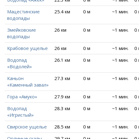
Мацестинские
25.4 км
0 м
~1 мин.
0
водопады
Змейковские
26 км
0 м
~1 мин.
0
водопады
Крабовое ущелье
26 км
0 м
~1 мин.
0
Водопад
26.1 км
0 м
~1 мин.
0
«Водолей»
Каньон
27.3 км
0 м
~1 мин.
0
«Каменный завал»
Гора «Амуко»
27.9 км
0 м
~1 мин.
0
Водопад
28.3 км
0 м
~1 мин.
0
«Игристый»
Свирское ущелье
28.5 км
0 м
~1 мин.
0
Орлиные скалы
29.7 км
0 м
~1 мин.
0