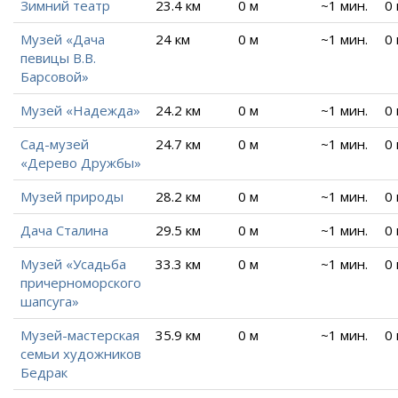
Зимний театр
23.4 км
0 м
~1 мин.
0
Музей «Дача
24 км
0 м
~1 мин.
0
певицы В.В.
Барсовой»
Музей «Надежда»
24.2 км
0 м
~1 мин.
0
Сад-музей
24.7 км
0 м
~1 мин.
0
«Дерево Дружбы»
Музей природы
28.2 км
0 м
~1 мин.
0
Дача Сталина
29.5 км
0 м
~1 мин.
0
Музей «Усадьба
33.3 км
0 м
~1 мин.
0
причерноморского
шапсуга»
Музей-мастерская
35.9 км
0 м
~1 мин.
0
семьи художников
Бедрак