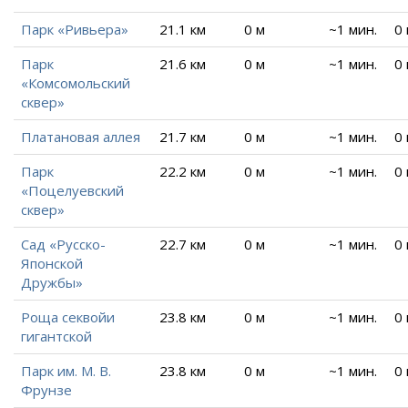
Парк «Ривьера»
21.1 км
0 м
~1 мин.
0
Парк
21.6 км
0 м
~1 мин.
0
«Комсомольский
сквер»
Платановая аллея
21.7 км
0 м
~1 мин.
0
Парк
22.2 км
0 м
~1 мин.
0
«Поцелуевский
сквер»
Сад «Русско-
22.7 км
0 м
~1 мин.
0
Японской
Дружбы»
Роща секвойи
23.8 км
0 м
~1 мин.
0
гигантской
Парк им. М. В.
23.8 км
0 м
~1 мин.
0
Фрунзе