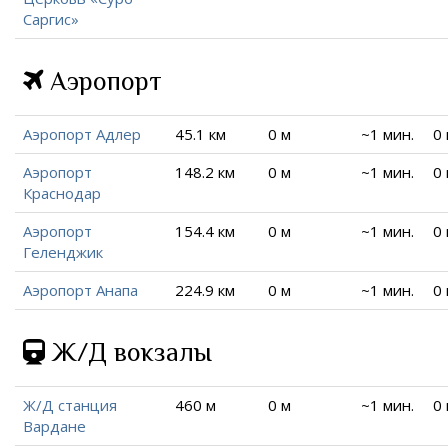
Саргис»
Аэропорт
Аэропорт Адлер
45.1 км
0 м
~1 мин.
0
Аэропорт
148.2 км
0 м
~1 мин.
0
Краснодар
Аэропорт
154.4 км
0 м
~1 мин.
0
Геленджик
Аэропорт Анапа
224.9 км
0 м
~1 мин.
0
Ж/Д вокзалы
Ж/Д станция
460 м
0 м
~1 мин.
0
Вардане