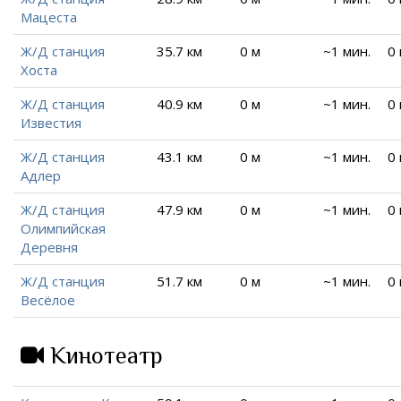
Мацеста
Ж/Д станция
35.7 км
0 м
~1 мин.
0
Хоста
Ж/Д станция
40.9 км
0 м
~1 мин.
0
Известия
Ж/Д станция
43.1 км
0 м
~1 мин.
0
Адлер
Ж/Д станция
47.9 км
0 м
~1 мин.
0
Олимпийская
Деревня
Ж/Д станция
51.7 км
0 м
~1 мин.
0
Весёлое
Кинотеатр