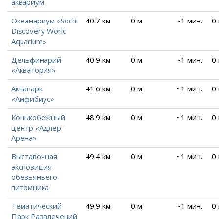
аквариум
Океанариум «Sochi
40.7 км
0 м
~1 мин.
0
Discovery World
Aquarium»
Дельфинарий
40.9 км
0 м
~1 мин.
0
«Акватория»
Аквапарк
41.6 км
0 м
~1 мин.
0
«Амфибиус»
Конькобежный
48.9 км
0 м
~1 мин.
0
центр «Адлер-
Арена»
Выставочная
49.4 км
0 м
~1 мин.
0
экспозиция
обезьяньего
питомника
Тематический
49.9 км
0 м
~1 мин.
0
Парк Развлечений