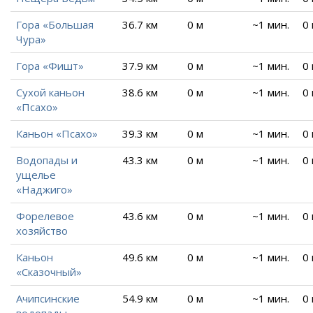
Гора «Большая
36.7 км
0 м
~1 мин.
0
Чура»
Гора «Фишт»
37.9 км
0 м
~1 мин.
0
Сухой каньон
38.6 км
0 м
~1 мин.
0
«Псахо»
Каньон «Псахо»
39.3 км
0 м
~1 мин.
0
Водопады и
43.3 км
0 м
~1 мин.
0
ущелье
«Наджиго»
Форелевое
43.6 км
0 м
~1 мин.
0
хозяйство
Каньон
49.6 км
0 м
~1 мин.
0
«Сказочный»
Ачипсинские
54.9 км
0 м
~1 мин.
0