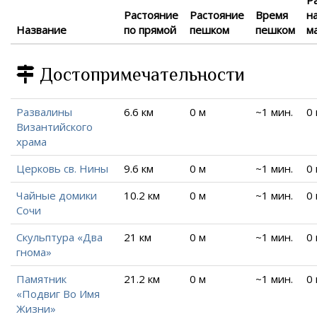
Р
Растояние
Растояние
Время
н
Название
по прямой
пешком
пешком
м
Достопримечательности
Развалины
6.6 км
0 м
~1 мин.
0
Византийского
храма
Церковь св. Нины
9.6 км
0 м
~1 мин.
0
Чайные домики
10.2 км
0 м
~1 мин.
0
Сочи
Скульптура «Два
21 км
0 м
~1 мин.
0
гнома»
Памятник
21.2 км
0 м
~1 мин.
0
«Подвиг Во Имя
Жизни»