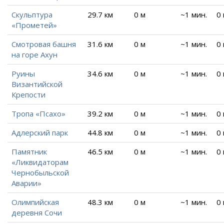
Скульптура
29.7 км
0 м
~1 мин.
0
«Прометей»
Смотровая башня
31.6 км
0 м
~1 мин.
0
на горе Ахун
Руины
34.6 км
0 м
~1 мин.
0
Византийской
Крепости
Тропа «Псахо»
39.2 км
0 м
~1 мин.
0
Адлерский парк
44.8 км
0 м
~1 мин.
0
Памятник
46.5 км
0 м
~1 мин.
0
«Ликвидаторам
Чернобыльской
Аварии»
Олимпийская
48.3 км
0 м
~1 мин.
0
деревня Сочи