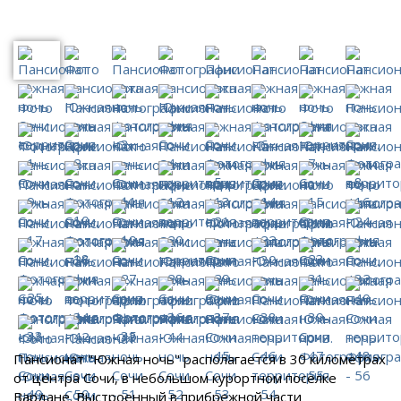
Пансионат "Южная ночь" располагается в 30 километрах
от центра Сочи, в небольшом курортном поселке
Вардане. Выстроенный в прибрежной части