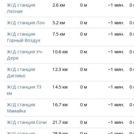
Ж/Д станция
2.6 км
0 м
~1 мин.
0
Лесная
Ж/Д станция Лоо
5.2 км
0 м
~1 мин.
0
Ж/Д станция
7.5 км
0 м
~1 мин.
0
Горный Воздух
Ж/Д станция Уч-
10.6 км
0 м
~1 мин.
0
Дере
Ж/Д станция
12.3 км
0 м
~1 мин.
0
Дагомыс
Ж/Д станция 73
14.5 км
0 м
~1 мин.
0
км
Ж/Д станция
16.7 км
0 м
~1 мин.
0
Мамайка
Ж/Д станция Сочи
21.7 км
0 м
~1 мин.
0
Ж/Д станция
28.9 км
0 м
~1 мин.
0