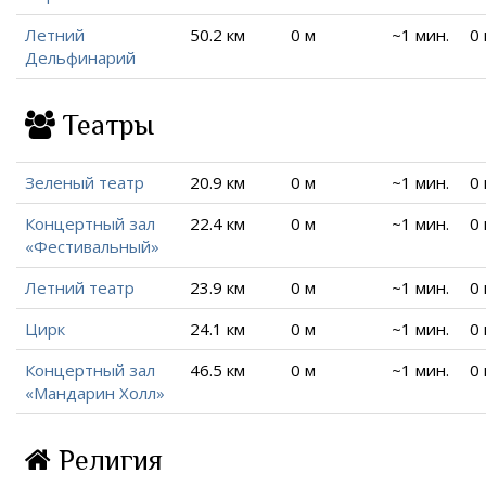
Летний
50.2 км
0 м
~1 мин.
0
Дельфинарий
Театры
Зеленый театр
20.9 км
0 м
~1 мин.
0
Концертный зал
22.4 км
0 м
~1 мин.
0
«Фестивальный»
Летний театр
23.9 км
0 м
~1 мин.
0
Цирк
24.1 км
0 м
~1 мин.
0
Концертный зал
46.5 км
0 м
~1 мин.
0
«Мандарин Холл»
Религия