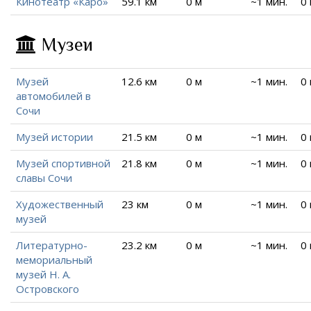
Кинотеатр «Каро»
59.1 км
0 м
~1 мин.
0
Музеи
Музей
12.6 км
0 м
~1 мин.
0
автомобилей в
Сочи
Музей истории
21.5 км
0 м
~1 мин.
0
Музей спортивной
21.8 км
0 м
~1 мин.
0
славы Сочи
Художественный
23 км
0 м
~1 мин.
0
музей
Литературно-
23.2 км
0 м
~1 мин.
0
мемориальный
музей Н. А.
Островского