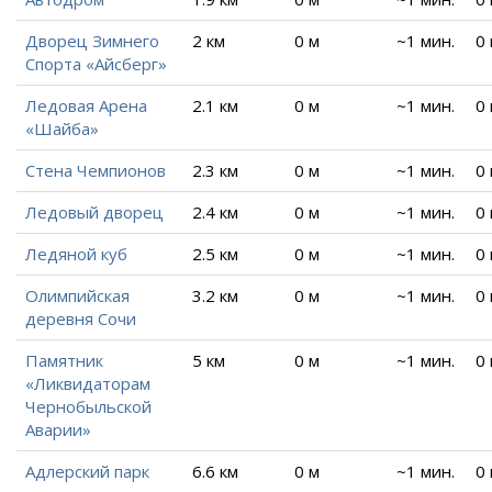
Дворец Зимнего
2 км
0 м
~1 мин.
0
Спорта «Айсберг»
Ледовая Арена
2.1 км
0 м
~1 мин.
0
«Шайба»
Стена Чемпионов
2.3 км
0 м
~1 мин.
0
Ледовый дворец
2.4 км
0 м
~1 мин.
0
Ледяной куб
2.5 км
0 м
~1 мин.
0
Олимпийская
3.2 км
0 м
~1 мин.
0
деревня Сочи
Памятник
5 км
0 м
~1 мин.
0
«Ликвидаторам
Чернобыльской
Аварии»
Адлерский парк
6.6 км
0 м
~1 мин.
0