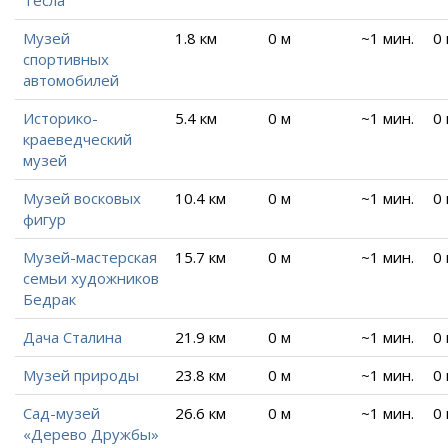
Тесла
Музей
1.8 км
0 м
~1 мин.
0
спортивных
автомобилей
Историко-
5.4 км
0 м
~1 мин.
0
краеведческий
музей
Музей восковых
10.4 км
0 м
~1 мин.
0
фигур
Музей-мастерская
15.7 км
0 м
~1 мин.
0
семьи художников
Бедрак
Дача Сталина
21.9 км
0 м
~1 мин.
0
Музей природы
23.8 км
0 м
~1 мин.
0
Сад-музей
26.6 км
0 м
~1 мин.
0
«Дерево Дружбы»