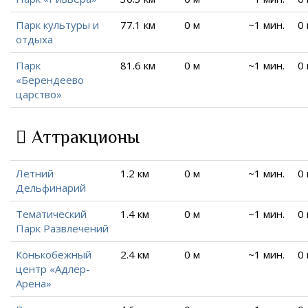
Парк культуры и
77.1 км
0 м
~1 мин.
0
отдыха
Парк
81.6 км
0 м
~1 мин.
0
«Берендеево
царство»
Аттракционы
Летний
1.2 км
0 м
~1 мин.
0
Дельфинарий
Тематический
1.4 км
0 м
~1 мин.
0
Парк Развлечений
Конькобежный
2.4 км
0 м
~1 мин.
0
центр «Адлер-
Арена»