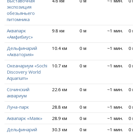
Выставочная
4.6 км
0 м
~1 мин.
0
экспозиция
обезьяньего
питомника
Аквапарк
9.8 км
0 м
~1 мин.
0
«Амфибиус»
Дельфинарий
10.4 км
0 м
~1 мин.
0
«Акватория»
Океанариум «Sochi
10.7 км
0 м
~1 мин.
0
Discovery World
Aquarium»
Сочинский
22.6 км
0 м
~1 мин.
0
аквариум
Луна-парк
28.8 км
0 м
~1 мин.
0
Аквапарк «Маяк»
28.9 км
0 м
~1 мин.
0
Дельфинарий
30.3 км
0 м
~1 мин.
0