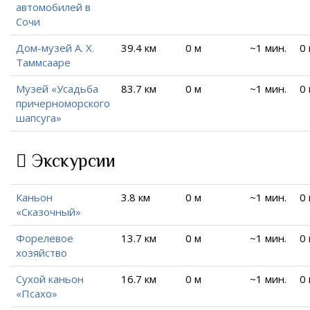
автомобилей в
Сочи
Дом-музей А. Х.
39.4 км
0 м
~1 мин.
0
Таммсааре
Музей «Усадьба
83.7 км
0 м
~1 мин.
0
причерноморского
шапсуга»
Экскурсии
Каньон
3.8 км
0 м
~1 мин.
0
«Сказочный»
Форелевое
13.7 км
0 м
~1 мин.
0
хозяйство
Сухой каньон
16.7 км
0 м
~1 мин.
0
«Псахо»