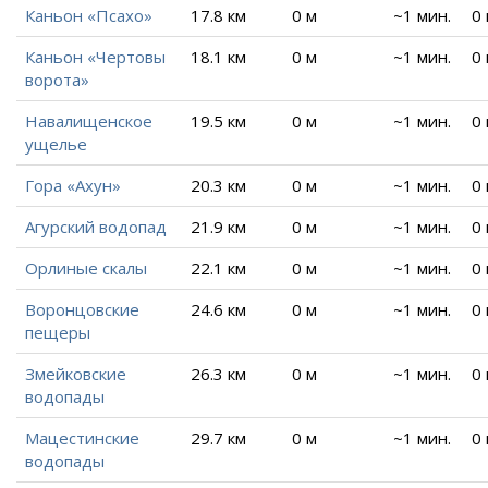
Каньон «Псахо»
17.8 км
0 м
~1 мин.
0
Каньон «Чертовы
18.1 км
0 м
~1 мин.
0
ворота»
Навалищенское
19.5 км
0 м
~1 мин.
0
ущелье
Гора «Ахун»
20.3 км
0 м
~1 мин.
0
Агурский водопад
21.9 км
0 м
~1 мин.
0
Орлиные скалы
22.1 км
0 м
~1 мин.
0
Воронцовские
24.6 км
0 м
~1 мин.
0
пещеры
Змейковские
26.3 км
0 м
~1 мин.
0
водопады
Мацестинские
29.7 км
0 м
~1 мин.
0
водопады