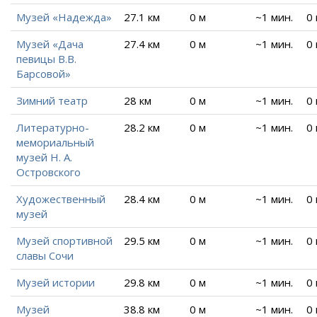
Музей «Надежда»
27.1 км
0 м
~1 мин.
0
Музей «Дача
27.4 км
0 м
~1 мин.
0
певицы В.В.
Барсовой»
Зимний театр
28 км
0 м
~1 мин.
0
Литературно-
28.2 км
0 м
~1 мин.
0
мемориальный
музей Н. А.
Островского
Художественный
28.4 км
0 м
~1 мин.
0
музей
Музей спортивной
29.5 км
0 м
~1 мин.
0
славы Сочи
Музей истории
29.8 км
0 м
~1 мин.
0
Музей
38.8 км
0 м
~1 мин.
0