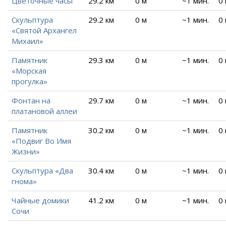
Цветочные часы
29.2 км
0 м
~1 мин.
0
Скульптура
29.2 км
0 м
~1 мин.
0
«Святой Архангел
Михаил»
Памятник
29.3 км
0 м
~1 мин.
0
«Морская
прогулка»
Фонтан на
29.7 км
0 м
~1 мин.
0
платановой аллеи
Памятник
30.2 км
0 м
~1 мин.
0
«Подвиг Во Имя
Жизни»
Скульптура «Два
30.4 км
0 м
~1 мин.
0
гнома»
Чайные домики
41.2 км
0 м
~1 мин.
0
Сочи