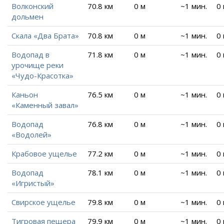
Волконский
70.8 км
0 м
~1 мин.
0
дольмен
Скала «Два Брата»
70.8 км
0 м
~1 мин.
0
Водопад в
71.8 км
0 м
~1 мин.
0
урочище реки
«Чудо-Красотка»
Каньон
76.5 км
0 м
~1 мин.
0
«Каменный завал»
Водопад
76.8 км
0 м
~1 мин.
0
«Водолей»
Крабовое ущелье
77.2 км
0 м
~1 мин.
0
Водопад
78.1 км
0 м
~1 мин.
0
«Игристый»
Свирское ущелье
79.8 км
0 м
~1 мин.
0
Тигровая пещера
79.9 км
0 м
~1 мин.
0