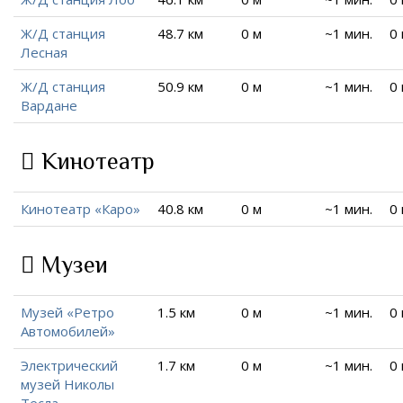
Ж/Д станция
48.7 км
0 м
~1 мин.
0
Лесная
Ж/Д станция
50.9 км
0 м
~1 мин.
0
Вардане
Кинотеатр
Кинотеатр «Каро»
40.8 км
0 м
~1 мин.
0
Музеи
Музей «Ретро
1.5 км
0 м
~1 мин.
0
Автомобилей»
Электрический
1.7 км
0 м
~1 мин.
0
музей Николы