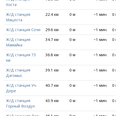
Хоста
Ж/Д станция
22.4 км
0 м
~1 мин.
0
Мацеста
Ж/Д станция Сочи
29.6 км
0 м
~1 мин.
0
Ж/Д станция
34.7 км
0 м
~1 мин.
0
Мамайка
Ж/Д станция 73
36.8 км
0 м
~1 мин.
0
км
Ж/Д станция
39.1 км
0 м
~1 мин.
0
Дагомыс
Ж/Д станция Уч-
40.7 км
0 м
~1 мин.
0
Дере
Ж/Д станция
43.9 км
0 м
~1 мин.
0
Горный Воздух
Ж/Д станция Лоо
46.1 км
0 м
~1 мин.
0