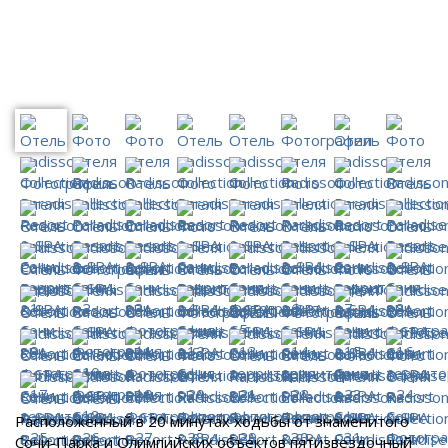
Расположенный в 20 минутах ходьбы от знаменитого
Сочи-Парка и Олимпийских объектов пятизвездочный