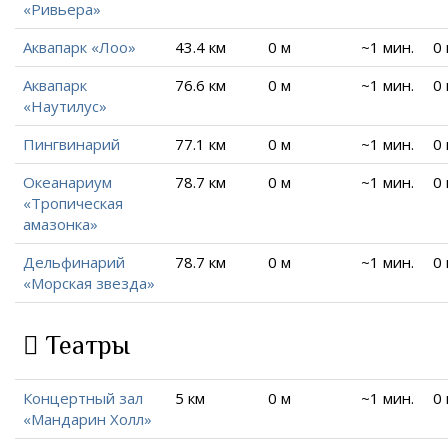
«Ривьера»
Аквапарк «Лоо»
43.4 км
0 м
~1 мин.
0
Аквапарк
76.6 км
0 м
~1 мин.
0
«Наутилус»
Пингвинарий
77.1 км
0 м
~1 мин.
0
Океанариум
78.7 км
0 м
~1 мин.
0
«Тропическая
амазонка»
Дельфинарий
78.7 км
0 м
~1 мин.
0
«Морская звезда»
Театры
Концертный зал
5 км
0 м
~1 мин.
0
«Мандарин Холл»