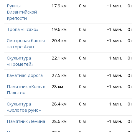
Руины
17.9 км
0 м
~1 мин.
0
Византийской
Крепости
Тропа «Псахо»
19.6 км
0 м
~1 мин.
0
Смотровая башня
20.4 км
0 м
~1 мин.
0
на горе Ахун
Скульптура
22.1 км
0 м
~1 мин.
0
«Прометей»
Канатная дорога
27.5 км
0 м
~1 мин.
0
Памятник «Конь в
28 км
0 м
~1 мин.
0
Пальто»
Скульптура
28.4 км
0 м
~1 мин.
0
«Золотое руно»
Памятник Ленина
28.6 км
0 м
~1 мин.
0