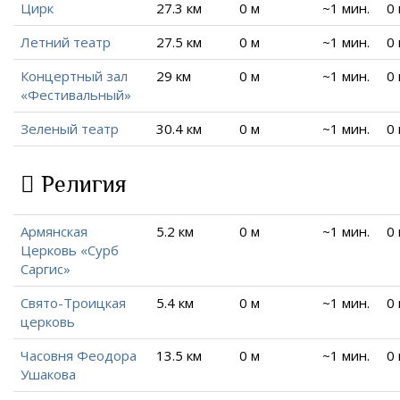
Цирк
27.3 км
0 м
~1 мин.
0
Летний театр
27.5 км
0 м
~1 мин.
0
Концертный зал
29 км
0 м
~1 мин.
0
«Фестивальный»
Зеленый театр
30.4 км
0 м
~1 мин.
0
Религия
Армянская
5.2 км
0 м
~1 мин.
0
Церковь «Сурб
Саргис»
Свято-Троицкая
5.4 км
0 м
~1 мин.
0
церковь
Часовня Феодора
13.5 км
0 м
~1 мин.
0
Ушакова