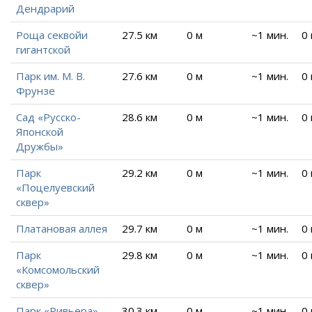
Дендрарий
Роща секвойи
27.5 км
0 м
~1 мин.
0
гигантской
Парк им. М. В.
27.6 км
0 м
~1 мин.
0
Фрунзе
Сад «Русско-
28.6 км
0 м
~1 мин.
0
Японской
Дружбы»
Парк
29.2 км
0 м
~1 мин.
0
«Поцелуевский
сквер»
Платановая аллея
29.7 км
0 м
~1 мин.
0
Парк
29.8 км
0 м
~1 мин.
0
«Комсомольский
сквер»
Парк «Ривьера»
30.3 км
0 м
~1 мин.
0