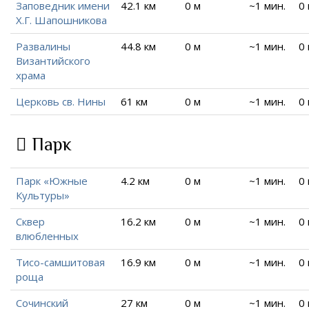
Заповедник имени
42.1 км
0 м
~1 мин.
0
Х.Г. Шапошникова
Развалины
44.8 км
0 м
~1 мин.
0
Византийского
храма
Церковь св. Нины
61 км
0 м
~1 мин.
0
Парк
Парк «Южные
4.2 км
0 м
~1 мин.
0
Культуры»
Сквер
16.2 км
0 м
~1 мин.
0
влюбленных
Тисо-самшитовая
16.9 км
0 м
~1 мин.
0
роща
Сочинский
27 км
0 м
~1 мин.
0