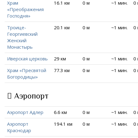
Храм
16.1 км
0 м
~1 мин.
0
«Преображения
Господня»
Троице-
20.1 км
0 м
~1 мин.
0
Георгиевский
Женский
Монастырь
Иверская церковь
29 км
0 м
~1 мин.
0
Храм «Пресвятой
77.3 км
0 м
~1 мин.
0
Богородицы»
Аэропорт
Аэропорт Адлер
6.6 км
0 м
~1 мин.
0
Аэропорт
194.1 км
0 м
~1 мин.
0
Краснодар