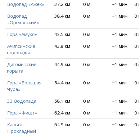
Водопад «Ажек»
37.2 км
0 м
~1 мин.
0
Водопад
38.4 км
0 м
~1 мин.
0
«Ореховский»
Гора «Амуко»
43.5 км
0 м
~1 мин.
0
Ачипсинские
43.8 км
0 м
~1 мин.
0
водопады
Дагомысские
44.9 км
0 м
~1 мин.
0
корыта
Гора «Большая
54.4 км
0 м
~1 мин.
0
Чура»
33 Водопада
58.1 км
0 м
~1 мин.
0
Гора «Фишт»
62.4 км
0 м
~1 мин.
0
Каньон
64.9 км
0 м
~1 мин.
0
Прохладный