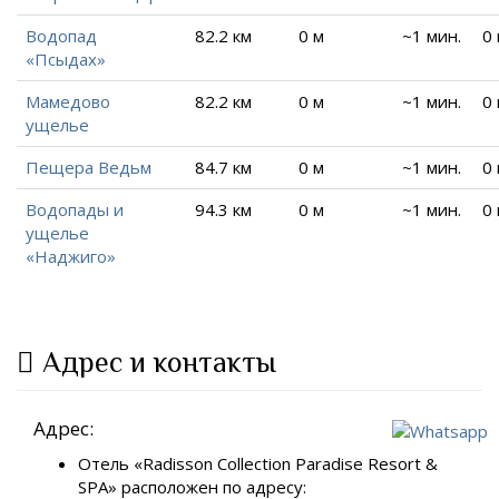
Водопад
82.2 км
0 м
~1 мин.
0
«Псыдах»
Мамедово
82.2 км
0 м
~1 мин.
0
ущелье
Пещера Ведьм
84.7 км
0 м
~1 мин.
0
Водопады и
94.3 км
0 м
~1 мин.
0
ущелье
«Наджиго»
Адрес и контакты
Адрес:
Отель «Radisson Collection Paradise Resort &
SPA» расположен по адресу: