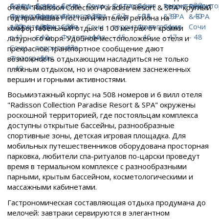
отель "Radisson Collection Paradise Resort & SPA" круглый
год приглашает гостей и жителей региона на
комфортабельный отдых в 100 метрах от кромки
лазурного моря. Удобное местоположение отеля и
прекрасное транспортное сообщение дают
возможность отдыхающим насладиться не только
пляжным отдыхом, но и очарованием заснеженных
вершин и горными активностями.
Восьмиэтажный корпус на 508 номеров и 6 вилл отеля
"Radisson Collection Paradise Resort & SPA" окружены
роскошной территорией, где постояльцам комплекса
доступны открытые бассейны, разнообразные
спортивные зоны, детская игровая площадка. Для
мобильных путешественников оборудована просторная
парковка, любители спа-ритуалов по-царски проведут
время в термальном комплексе с разнообразными
парными, крытым бассейном, косметологическими и
массажными кабинетами.
Гастрономическая составляющая отдыха продумана до
мелочей: завтраки сервируются в элегантном