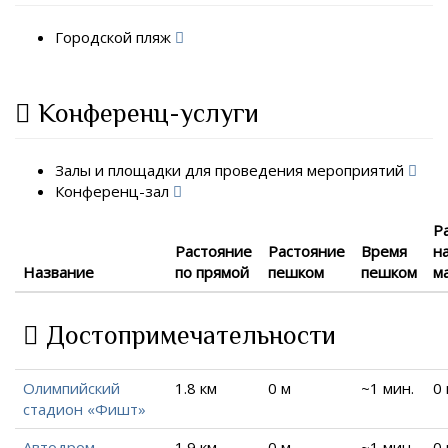
Городской пляж
Конференц-услуги
Залы и площадки для проведения мероприятий
Конференц-зал
Р
Растояние
Растояние
Время
н
Название
по прямой
пешком
пешком
м
Достопримечательности
Олимпийский
1.8 км
0 м
~1 мин.
0
стадион «Фишт»
Автодром
1.9 км
0 м
~1 мин.
0