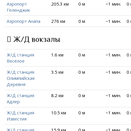
Аэропорт
205.3 км
0 м
~1 мин.
0
Геленджик
Аэропорт Анапа
276 км
0 м
~1 мин.
0
Ж/Д вокзалы
Ж/Д станция
1.6 км
0 м
~1 мин.
0
Весёлое
Ж/Д станция
3.5 км
0 м
~1 мин.
0
Олимпийская
Деревня
Ж/Д станция
8.2 км
0 м
~1 мин.
0
Адлер
Ж/Д станция
10.5 км
0 м
~1 мин.
0
Известия
Ж/Д станция
15.9 км
0 м
~1 мин.
0