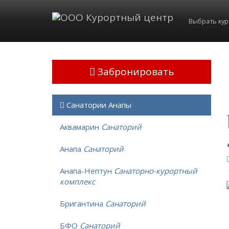
Выбрать ку
Забронировать
Санатории Анапы
Аквамарин
Санаторий
Анапа
Санаторий
Анапа-Нептун
Санаторно-курортный
комплекс
Бригантина
Санаторий
БФО
Санаторий