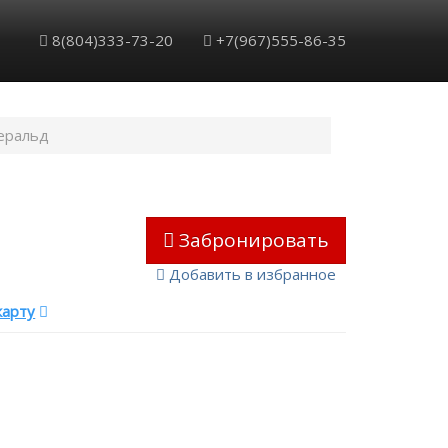
8(804)333-73-20
+7(967)555-86-35
еральд
Забронировать
Добавить в избранное
карту