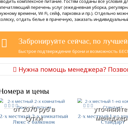
вводить комплексное питание. Гостям созданы все условия д
впечатляющий перечень услуг (ежедневная уборка, регулярна
нужному времени, Wi Fi, сейф, парковка и пр.). Отдельно мож
коляску, отдать белье в прачечную, заказать индивидуальны
Забронируйте сейчас, по лучшей
Быстрое подтверждение брони и возможность БЕ
Нужна помощь менеджера? Позво
Номера и цены
от 2070 руб в
уточняйте
2-х местный 2-х комнатный
2-х местный 1-но к
сутки
менеджер
Люкс с балконом
Стандарт