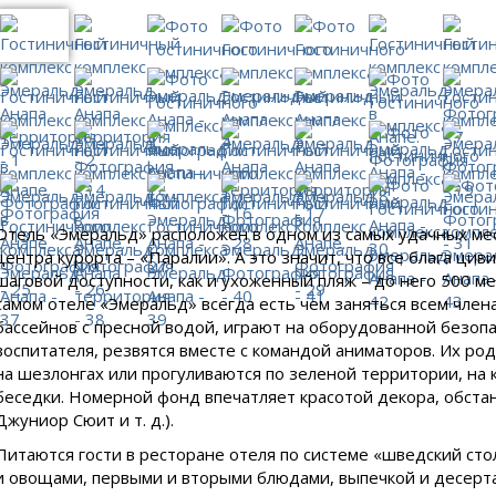
Отель «Эмеральд» расположен в одном из самых удачных мес
центра курорта – «Паралии». А это значит, что все блага ци
шаговой доступности, как и ухоженный пляж – до него 500 ме
самом отеле «Эмеральд» всегда есть чем заняться всем член
бассейнов с пресной водой, играют на оборудованной безоп
воспитателя, резвятся вместе с командой аниматоров. Их ро
на шезлонгах или прогуливаются по зеленой территории, н
беседки. Номерной фонд впечатляет красотой декора, обстан
Джуниор Сюит и т. д.).
Питаются гости в ресторане отеля по системе «шведский ст
и овощами, первыми и вторыми блюдами, выпечкой и десерта