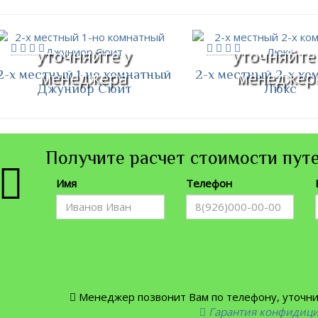
уточняйте у
уточняйте
2-х местный 1-но комнатный
2-х местный 2-х ко
менеджера
менеджер
Джуниор Сюит
Люкс
Получите расчет стоимости путе
Имя
Телефон
Менеджер позвонит Вам по телефону, уточнит
Гарантия конфидиц