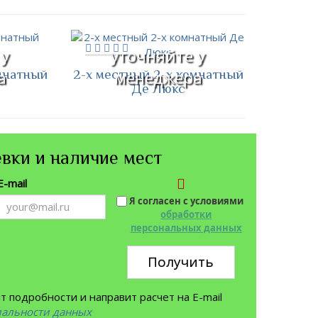
 у
уточняйте у
мнатный
2-х местный 2-х комнатный
а
менеджера
Де Люкс
вки и наличие мест
E-mail
Я согласен с условиями
обработки
персональных данных
Получить
 подробности и направит расчет на E-mail
иальности данных