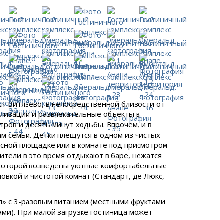
т Витязево, в непосредственной близости от
вилизации и развлекательные объекты в
тров и десять минут ходьбы. Впрочем, и в
ам семьи. Детки плещутся в одном из чистых
асной площадке или в комнате под присмотром
дители в это время отдыхают в баре, нежатся
а которой возведены уютные комфортабельные
овкой и чистотой комнат (Стандарт, де Люкс,
ол» с 3-разовым питанием (местными фруктами
ми). При малой загрузке гостиница может