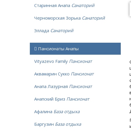
Старинная Анапа
Санаторий
Черноморская Зорька
Санаторий
Эллада
Санаторий
Пансионаты Анапы
Vityazevo Family
Пансионат
Аквамарин Сукко
Пансионат
Анапа Лазурная
Пансионат
Анапский Бриз
Пансионат
Афалина
База отдыха
Баргузин
База отдыха