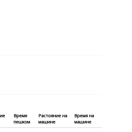
ние
Время
Растояние на
Время на
пешком
машине
машине