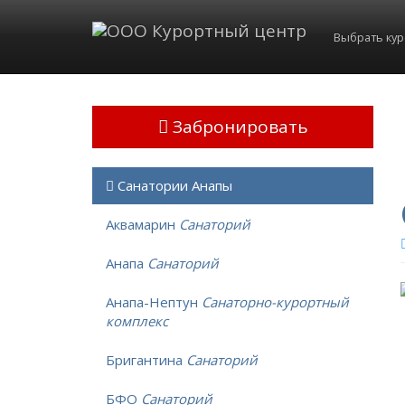
Выбрать ку
Забронировать
Санатории Анапы
Аквамарин
Санаторий
Анапа
Санаторий
Анапа-Нептун
Санаторно-курортный
комплекс
Бригантина
Санаторий
БФО
Санаторий