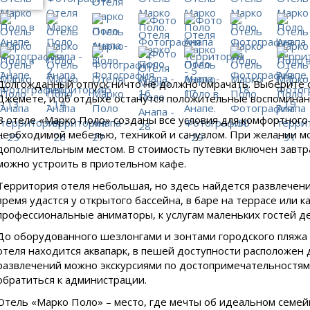
Долгожданный отпуск ничто не должно омрачать. Выберите 
Джемете, и об отдыхе останутся положительные воспоминания
В отеле «Марко Поло» созданы все условия для комфортного
необходимой мебелью, техникой и санузлом. При желании мо
дополнительным местом. В стоимость путевки включен завтр
можно устроить в приотельном кафе.
Территория отеля небольшая, но здесь найдется развлечени
время удастся у открытого бассейна, в баре на террасе или 
профессиональные аниматоры, к услугам маленьких гостей де
До оборудованного шезлонгами и зонтами городского пляжа и
отеля находится аквапарк, в пешей доступности расположен
развлечений можно экскурсиями по достопримечательностям 
обратиться к администрации.
Отель «Марко Поло» – место, где мечты об идеальном семе