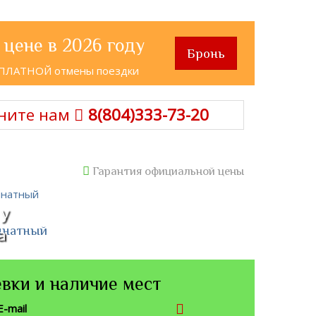
 цене в 2026 году
Бронь
СПЛАТНОЙ отмены поездки
ните нам
8(804)333-73-20
Гарантия официальной цены
 у
мнатный
а
вки и наличие мест
E-mail