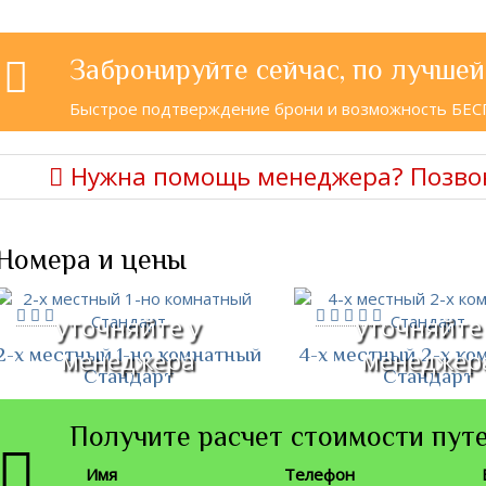
Забронируйте сейчас, по лучшей
Быстрое подтверждение брони и возможность БЕ
Нужна помощь менеджера? Позво
Номера и цены
уточняйте у
уточняйте
2-х местный 1-но комнатный
4-х местный 2-х ко
менеджера
менеджер
Стандарт
Стандарт
Получите расчет стоимости путе
Имя
Телефон