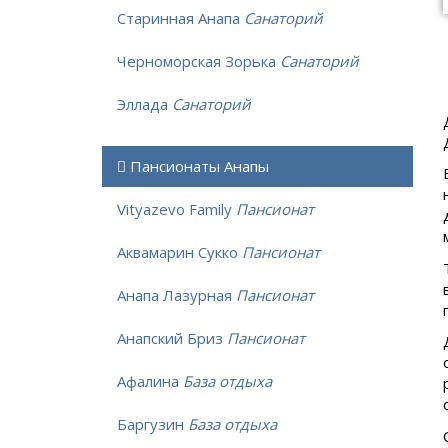
Старинная Анапа
Санаторий
Черноморская Зорька
Санаторий
Эллада
Санаторий
Пансионаты Анапы
Vityazevo Family
Пансионат
Аквамарин Сукко
Пансионат
Анапа Лазурная
Пансионат
Анапский Бриз
Пансионат
Афалина
База отдыха
Баргузин
База отдыха