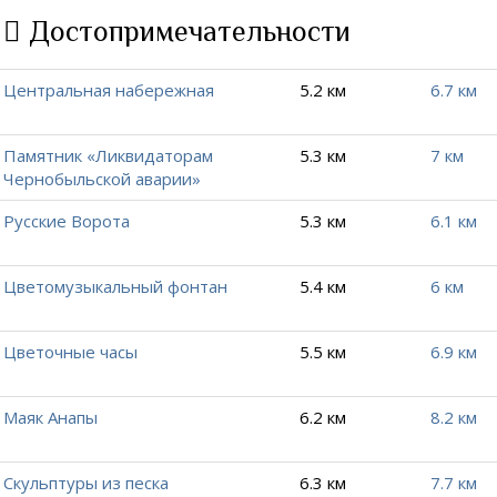
Достопримечательности
Центральная набережная
5.2 км
6.7 км
Памятник «Ликвидаторам
5.3 км
7 км
Чернобыльской аварии»
Русские Ворота
5.3 км
6.1 км
Цветомузыкальный фонтан
5.4 км
6 км
Цветочные часы
5.5 км
6.9 км
Маяк Анапы
6.2 км
8.2 км
Скульптуры из песка
6.3 км
7.7 км