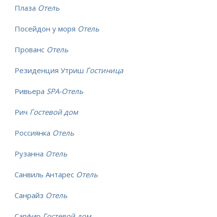
Плаза
Отель
Посейдон у моря
Отель
Прованс
Отель
Резиденция Утриш
Гостиница
Ривьера
SPA-Отель
Рич
Гостевой дом
Россиянка
Отель
Рузанна
Отель
Санвиль Антарес
Отель
Санрайз
Отель
Сапфир
Гостевой дом