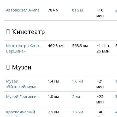
Автовокзал Анапа
784 м
816 м
~10
2
мин.
Кинотеатр
Кинотеатр «Кино-
462.3 км
563.3 км
~114 ч.
Вершина»
26 мин.
Музеи
Музей
1.4 км
1.6 км
~21
1
«Эйнштейниум»
мин.
Музей Горгиппия
1.8 км
2 км
~25
3
мин.
Краеведческий
2.9 км
3.2 км
~40
4