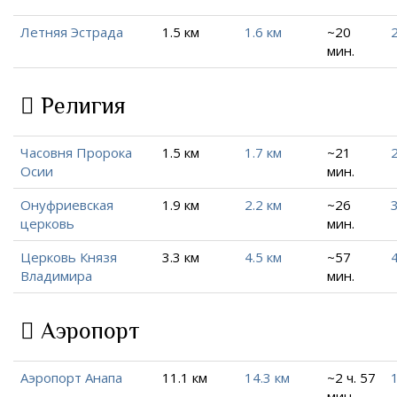
Летняя Эстрада
1.5 км
1.6 км
~20
2
мин.
Религия
Часовня Пророка
1.5 км
1.7 км
~21
2
Осии
мин.
Онуфриевская
1.9 км
2.2 км
~26
3
церковь
мин.
Церковь Князя
3.3 км
4.5 км
~57
4
Владимира
мин.
Аэропорт
Аэропорт Анапа
11.1 км
14.3 км
~2 ч. 57
мин.