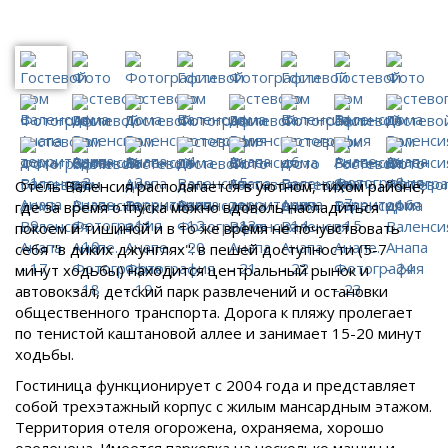
Отель Валенсия располагается в уютном, тихом районе,
где за время отпуска можно вдоволь насладиться
покоем и тишиной и в то же время не почувствовать
себя "в диких джунглях": в пешей доступности (5-7
минут ходьбы) находится центральный рынок и
автовокзал, детский парк развлечений и остановки
общественного транспорта. Дорога к пляжу пролегает
по тенистой каштановой аллее и занимает 15-20 минут
ходьбы.
Гостиница функционирует с 2004 года и представляет
собой трехэтажный корпус с жилым мансардным этажом.
Территория отеля огорожена, охраняема, хорошо