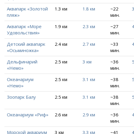
Аквапарк «Золотой
1.3 км
1.8 км
~22
3
пляж»
мин.
Аквапарк «Море
1.9 км
2.3 км
~27
4
Удовольствия»
мин.
Детский аквапарк
2.4 км
2.7 км
~33
«Осьминожка»
мин.
Дельфинарий
2.5 км
3 км
~36
«Немо»
мин.
Океанариум
2.5 км
3.1 км
~38
5
«Немо»
мин.
Зоопарк Балу
2.5 км
3.1 км
~38
5
мин.
Океанариум «Риф»
2.6 км
2.9 км
~36
4
мин.
Морской аквариум
3 км
3.3 км
~41
4