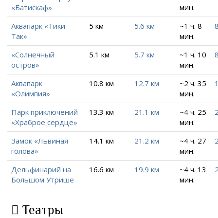
«Батискаф»
мин.
Аквапарк «Тики-
5 км
5.6 км
~1 ч. 8
Так»
мин.
«Солнечный
5.1 км
5.7 км
~1 ч. 10
8
остров»
мин.
Аквапарк
10.8 км
12.7 км
~2 ч. 35
«Олимпия»
мин.
Парк приключений
13.3 км
21.1 км
~4 ч. 25
«Храброе сердце»
мин.
Замок «Львиная
14.1 км
21.2 км
~4 ч. 27
голова»
мин.
Дельфинарий на
16.6 км
19.9 км
~4 ч. 13
Большом Утрише
мин.
Театры