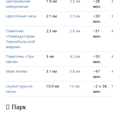
Центральная
1.9 км
2.3 км
~28
4
набережная
мин.
Цветочные часы
2.1 км
2.5 км
~30
3
мин.
Памятник
2.3 км
2.6 км
~31
4
«Ликвидаторам
мин.
Чернобыльской
аварии»
Памятник «Три
3 км
4.2 км
~53
4
свечи»
мин.
Маяк Анапы
3.1 км
3.8 км
~47
4
мин.
Скульптуры из
10.9 км
13 км
~2 ч. 38
песка
мин.
Парк