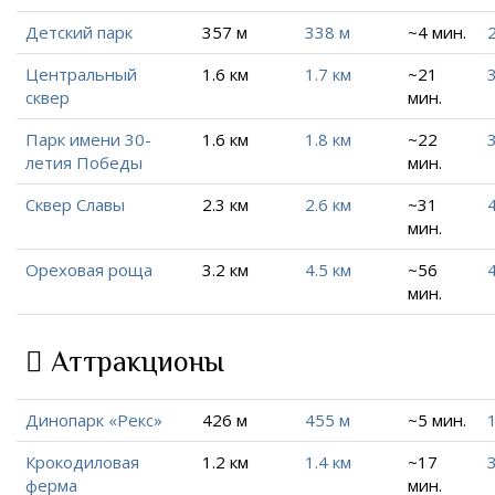
Детский парк
357 м
338 м
~4 мин.
Центральный
1.6 км
1.7 км
~21
сквер
мин.
Парк имени 30-
1.6 км
1.8 км
~22
летия Победы
мин.
Сквер Славы
2.3 км
2.6 км
~31
4
мин.
Ореховая роща
3.2 км
4.5 км
~56
4
мин.
Аттракционы
Динопарк «Рекс»
426 м
455 м
~5 мин.
1
Крокодиловая
1.2 км
1.4 км
~17
ферма
мин.