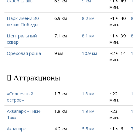
Сквер Славы
6.9 км
9 км
~1 ч. 49
мин.
Парк имени 30-
6.9 км
8.2 км
~1 ч. 40
8
летия Победы
мин.
Центральный
7.1 км
8.1 км
~1 ч. 39
8
сквер
мин.
Ореховая роща
9 км
10.9 км
~2 ч. 14
мин.
Аттракционы
«Солнечный
1.7 км
1.8 км
~22
1
остров»
мин.
Аквапарк «Тики-
1.8 км
1.9 км
~23
1
Так»
мин.
Аквапарк
4.2 км
5.5 км
~1 ч. 6
7