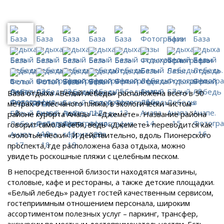
База отдыха «Белый лебедь» расположена всего в 50
метрах от песчаного пляжа, в экологически чистом
районе курорта Анапы – «Джемете». Название района
говорит само за себя, ведь «Джемете» переводится как
«золотые пески». И действительно, вдоль Пионерского
проспекта, где расположена база отдыха, можно
увидеть роскошные пляжи с целебным песком.
В непосредственной близости находятся магазины,
столовые, кафе и рестораны, а также детские площадки.
«Белый лебедь» радует гостей качественным сервисом,
гостеприимным отношением персонала, широким
ассортиментом полезных услуг – паркинг, трансфер,