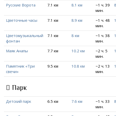
Русские Ворота
7.1 км
8.1 км
~1 ч. 39
8
мин.
Цветочные часы
7.1 км
8.9 км
~1 ч. 48
мин.
Цветомузыкальный
7.1 км
8 км
~1 ч. 38
фонтан
мин.
Маяк Анапы
7.7 км
10.2 км
~2 ч. 5
мин.
Памятник «Три
9.5 км
10.8 км
~2 ч. 13
свечи»
мин.
Парк
Детский парк
6.5 км
7.6 км
~1 ч. 33
8
мин.