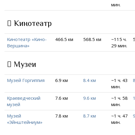
мин.
Кинотеатр
Кинотеатр «Кино-
466.5 км
568.5 км
~115 ч.
Вершина»
29 мин.
Музеи
Музей Горгиппия
6.9 км
8.4 км
~1 ч. 43
8
мин.
Краеведческий
7.6 км
9.6 км
~1 ч. 58
музей
мин.
Музей
7.8 км
8.7 км
~1 ч. 47
9
«Эйнштейниум»
мин.