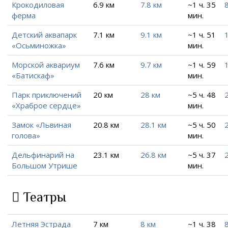
Крокодиловая
6.9 км
7.8 км
~1 ч. 35
8
ферма
мин.
Детский аквапарк
7.1 км
9.1 км
~1 ч. 51
«Осьминожка»
мин.
Морской аквариум
7.6 км
9.7 км
~1 ч. 59
«Батискаф»
мин.
Парк приключений
20 км
28 км
~5 ч. 48
«Храброе сердце»
мин.
Замок «Львиная
20.8 км
28.1 км
~5 ч. 50
голова»
мин.
Дельфинарий на
23.1 км
26.8 км
~5 ч. 37
Большом Утрише
мин.
Театры
Летняя Эстрада
7 км
8 км
~1 ч. 38
8