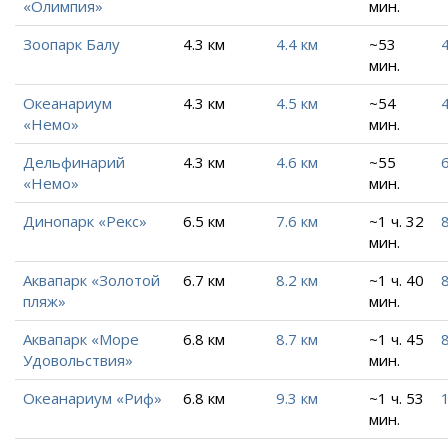
«Олимпия»
мин.
Зоопарк Балу
4.3 км
4.4 км
~53
4
мин.
Океанариум
4.3 км
4.5 км
~54
4
«Немо»
мин.
Дельфинарий
4.3 км
4.6 км
~55
6
«Немо»
мин.
Динопарк «Рекс»
6.5 км
7.6 км
~1 ч. 32
8
мин.
Аквапарк «Золотой
6.7 км
8.2 км
~1 ч. 40
8
пляж»
мин.
Аквапарк «Море
6.8 км
8.7 км
~1 ч. 45
8
Удовольствия»
мин.
Океанариум «Риф»
6.8 км
9.3 км
~1 ч. 53
мин.