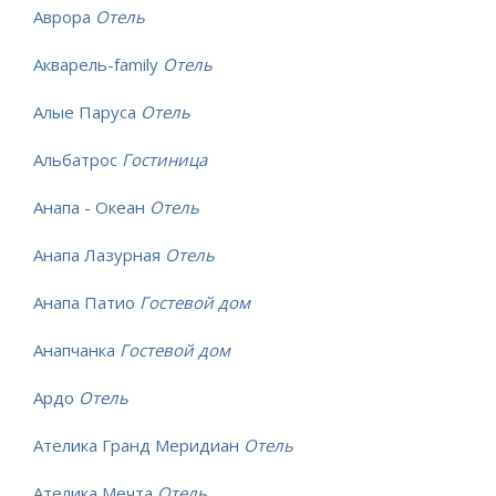
Аврора
Отель
Акварель-family
Отель
Алые Паруса
Отель
Альбатрос
Гостиница
Анапа - Океан
Отель
Анапа Лазурная
Отель
Анапа Патио
Гостевой дом
Анапчанка
Гостевой дом
Ардо
Отель
Ателика Гранд Меридиан
Отель
Ателика Мечта
Отель