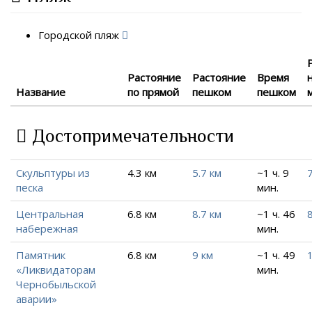
Городской пляж
Растояние
Растояние
Время
Название
по прямой
пешком
пешком
Достопримечательности
Скульптуры из
4.3 км
5.7 км
~1 ч. 9
7
песка
мин.
Центральная
6.8 км
8.7 км
~1 ч. 46
8
набережная
мин.
Памятник
6.8 км
9 км
~1 ч. 49
«Ликвидаторам
мин.
Чернобыльской
аварии»