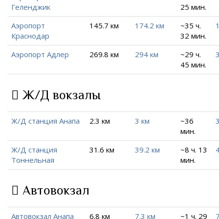
Геленджик
25 мин.
Аэропорт
145.7 км
174.2 км
~35 ч.
Краснодар
32 мин.
Аэропорт Адлер
269.8 км
294 км
~29 ч.
45 мин.
Ж/Д вокзалы
Ж/Д станция Анапа
2.3 км
3 км
~36
мин.
Ж/Д станция
31.6 км
39.2 км
~8 ч. 13
Тоннельная
мин.
Автовокзал
Автовокзал Анапа
6.8 км
7.3 км
~1 ч. 29
7