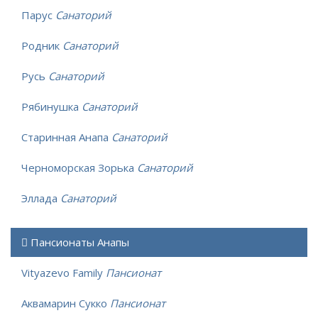
Парус
Санаторий
Родник
Санаторий
Русь
Санаторий
Рябинушка
Санаторий
Старинная Анапа
Санаторий
Черноморская Зорька
Санаторий
Эллада
Санаторий
Пансионаты Анапы
Vityazevo Family
Пансионат
Аквамарин Сукко
Пансионат